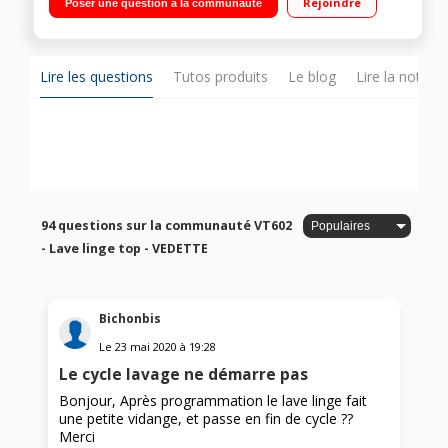
Rejoindre
Poser une question à la communauté
couleurs foncées
Lire les questions
Tutos produits
Le blog
Lire la notice
94 questions sur la communauté VT602
- Lave linge top - VEDETTE
Bichonbis
Le
23 mai 2020
à
19:28
Le cycle lavage ne démarre pas
Bonjour, Après programmation le lave linge fait
une petite vidange, et passe en fin de cycle ??
Merci