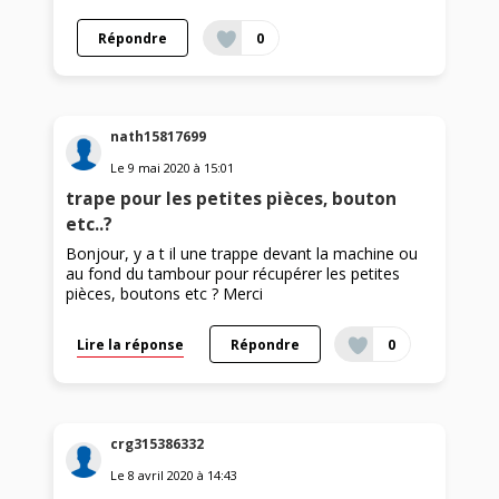
Répondre
0
nath15817699
Le
9 mai 2020
à
15:01
trape pour les petites pièces, bouton
etc..?
Bonjour, y a t il une trappe devant la machine ou
au fond du tambour pour récupérer les petites
pièces, boutons etc ? Merci
Lire la réponse
Répondre
0
crg315386332
Le
8 avril 2020
à
14:43