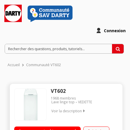
Connexion
Accueil
Communauté VT602
VT602
1968
membres
Lave linge top
VEDETTE
Voir la description
Capacité 6 kg - Classe A+++ Essorage variable jusqu'à 1200
tours/min Départ différé 12 heures Touche Favori - Option