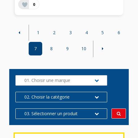
0
1
2
3
4
5
6
7
8
9
10
01. Choisir une marque
02. Choisir la catégorie
03. Sélectionner un produit