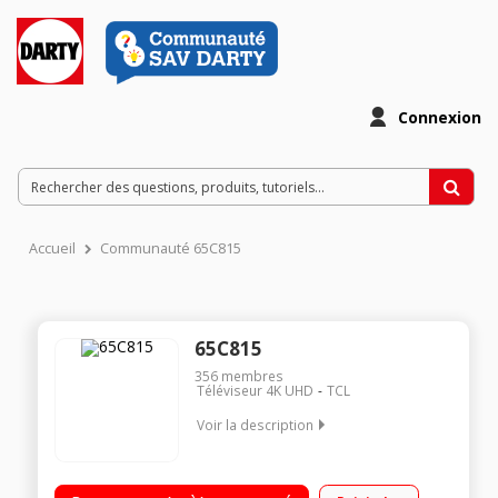
Connexion
Accueil
Communauté 65C815
65C815
356
membres
Téléviseur 4K UHD
TCL
Voir la description
"Ecran 165 cm (65"") - 4K Ultra HD QLED - Android TV Barre de
son ONKYO intégrée 3 HDMI - 2 USB"