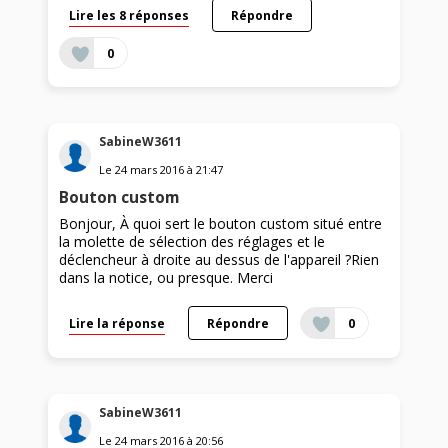
Lire les 8 réponses
Répondre
0
SabineW3611
Le
24 mars 2016
à
21:47
Bouton custom
Bonjour, À quoi sert le bouton custom situé entre
la molette de sélection des réglages et le
déclencheur à droite au dessus de l'appareil ?Rien
dans la notice, ou presque. Merci
Lire la réponse
Répondre
0
SabineW3611
Le
24 mars 2016
à
20:56