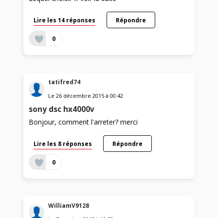
Lire les 14 réponses
Répondre
0
tatifred74
Le
26 décembre 2015
à
00:42
sony dsc hx4000v
Bonjour, comment l'arreter? merci
Lire les 8 réponses
Répondre
0
WilliamV9128