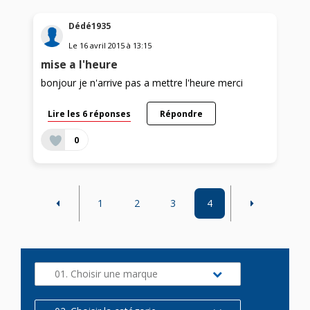
Dédé1935
Le
16 avril 2015
à
13:15
mise a l'heure
bonjour je n'arrive pas a mettre l'heure merci
Lire les 6 réponses
Répondre
0
1
2
3
4
01. Choisir une marque