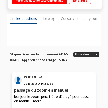
Rejoindre
Poser une question à la communauté
courroie, bouchon d'objectif, cache griffe, logiciel CD-ROM et
manuel d'emploi / Taille de capteur : 18mpx / Taille d'écran : 3"
Lire les questions
Le blog
Consulter sur darty.com
39 questions sur la communauté DSC-
HX400 - Appareil photo bridge - SONY
PatriceF1921
Le
13 août 2016
à
20:32
passage du zoom en manuel
bonjour le zoom peut il être débrayé pour passer
en manuel? merci