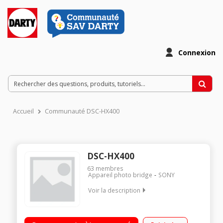
Connexion
Accueil
Communauté DSC-HX400
DSC-HX400
63
membres
Appareil photo bridge
SONY
Voir la description
Catégorie : Appareil photo numérique bridge / Contenu :
Batterie NP-BX1, adaptateur secteur, cable multi USB,