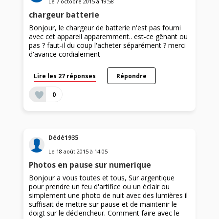
Le
7 octobre 2015
à
19:58
chargeur batterie
Bonjour, le chargeur de batterie n'est pas fourni
avec cet appareil apparemment.. est-ce gênant ou
pas ? faut-il du coup l'acheter séparément ? merci
d'avance cordialement
Lire les 27 réponses
Répondre
0
Dédé1935
Le
18 août 2015
à
14:05
Photos en pause sur numerique
Bonjour a vous toutes et tous, Sur argentique
pour prendre un feu d'artifice ou un éclair ou
simplement une photo de nuit avec des lumières il
suffisait de mettre sur pause et de maintenir le
doigt sur le déclencheur. Comment faire avec le