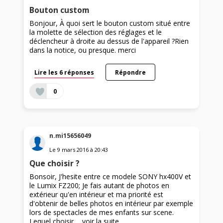
Bouton custom
Bonjour, À quoi sert le bouton custom situé entre
la molette de sélection des réglages et le
déclencheur à droite au dessus de l'appareil ?Rien
dans la notice, ou presque. merci
Lire les 6 réponses
Répondre
0
n.mi15656049
Le
9 mars 2016
à
20:43
Que choisir ?
Bonsoir, J'hesite entre ce modele SONY hx400V et
le Lumix FZ200; Je fais autant de photos en
extérieur qu'en intérieur et ma priorité est
d'obtenir de belles photos en intérieur par exemple
lors de spectacles de mes enfants sur scene.
Lequel choisir ...
voir la suite