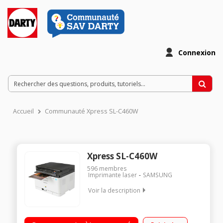
Connexion
Accueil
Communauté Xpress SL-C460W
Xpress SL-C460W
596
membres
Imprimante laser
SAMSUNG
Voir la description
Multifonction laser couleurs bureautique / 4 toner séparés /
Bac papier de 150 feuilles