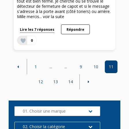
tout est bien fermé. Je cherche où se trouve le
détecteur de fermeture de capot et si le message
s'adresse à la porte avant (côté toners) ou arrière.
Mille mercis...
voir la suite
Lire les 7 réponses
Répondre
0
1
...
...
9
10
11
12
13
14
01. Choisir une marque
02. Choisir la catégorie