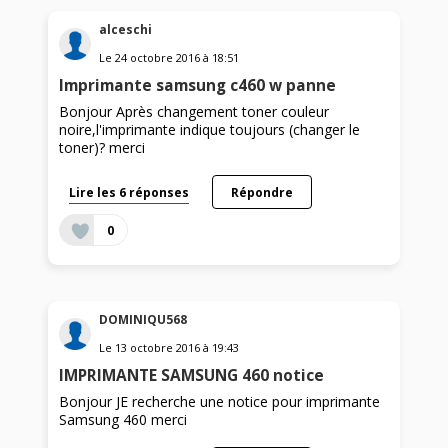
alceschi
Le
24 octobre 2016
à
18:51
Imprimante samsung c460 w panne
Bonjour Après changement toner couleur
noire,l'imprimante indique toujours (changer le
toner)? merci
Lire les 6 réponses
Répondre
0
DOMINIQU568
Le
13 octobre 2016
à
19:43
IMPRIMANTE SAMSUNG 460 notice
Bonjour JE recherche une notice pour imprimante
Samsung 460 merci