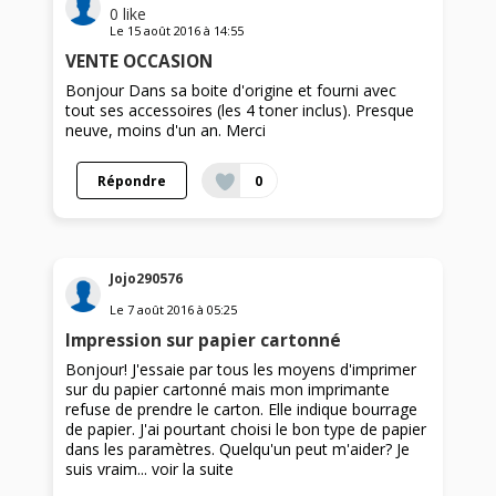
0
like
Le
15 août 2016
à
14:55
VENTE OCCASION
Bonjour Dans sa boite d'origine et fourni avec
tout ses accessoires (les 4 toner inclus). Presque
neuve, moins d'un an. Merci
Répondre
0
Jojo290576
Le
7 août 2016
à
05:25
Impression sur papier cartonné
Bonjour! J'essaie par tous les moyens d'imprimer
sur du papier cartonné mais mon imprimante
refuse de prendre le carton. Elle indique bourrage
de papier. J'ai pourtant choisi le bon type de papier
dans les paramètres. Quelqu'un peut m'aider? Je
suis vraim...
voir la suite