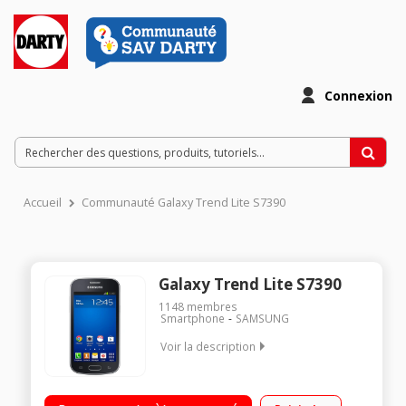
Connexion
Accueil
Communauté Galaxy Trend Lite S7390
Galaxy Trend Lite S7390
1148
membres
Smartphone
SAMSUNG
Voir la description
Mobile sous Android 4.1 Jelly Bean - Réseau 3G+ / Ecran TFT
LCD tactile de 4" (10,16 cm) / Processeur 1 GHz - Mémoire 4Go