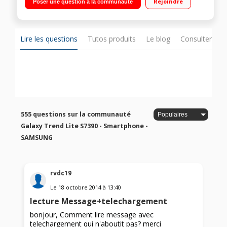
Rejoindre
Poser une question à la communauté
/ Appareil photo 3 Mpixels - Enregistreur vidéo
Lire les questions
Tutos produits
Le blog
Consulter sur
555 questions sur la communauté
Galaxy Trend Lite S7390 - Smartphone -
SAMSUNG
rvdc19
Le
18 octobre 2014
à
13:40
lecture Message+telechargement
bonjour, Comment lire message avec
telechargement qui n'aboutit pas? merci