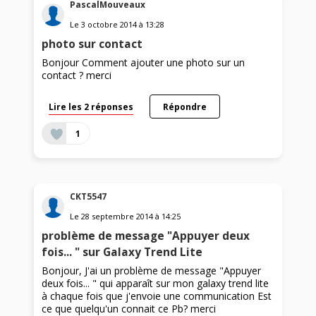
PascalMouveaux
Le
3 octobre 2014
à
13:28
photo sur contact
Bonjour Comment ajouter une photo sur un
contact ? merci
Lire les 2 réponses
Répondre
1
CKT5547
Le
28 septembre 2014
à
14:25
problème de message "Appuyer deux
fois... " sur Galaxy Trend Lite
Bonjour, J'ai un problème de message "Appuyer
deux fois... " qui apparaît sur mon galaxy trend lite
à chaque fois que j'envoie une communication Est
ce que quelqu'un connait ce Pb? merci