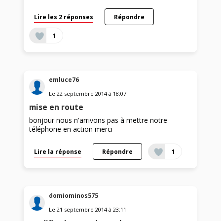
Lire les 2 réponses
Répondre
1
emluce76
Le
22 septembre 2014
à
18:07
mise en route
bonjour nous n'arrivons pas à mettre notre
téléphone en action merci
Lire la réponse
Répondre
1
domiominos575
Le
21 septembre 2014
à
23:11