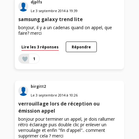
djplfs
Le
3 septembre 2014
à
19:39
samsung galaxy trend lite
bonjour, il y a un cadenas quand on appel, que
faire? merci
Lire les 3 réponses
Répondre
1
birgitt2
Le
3 septembre 2014
à
10:26
verrouillage lors de réception ou
émission appel
bonjour pour terminer un appel, je dois rallumer
rétro éclairage puis double clic pr enlever un
verrouilage et enfin "fin d'appel".. comment
supprimer cela ? merci