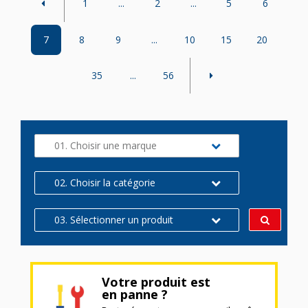
1
...
2
...
5
6
7
8
9
...
10
15
20
35
...
56
01. Choisir une marque
02. Choisir la catégorie
03. Sélectionner un produit
Votre produit est
en panne ?