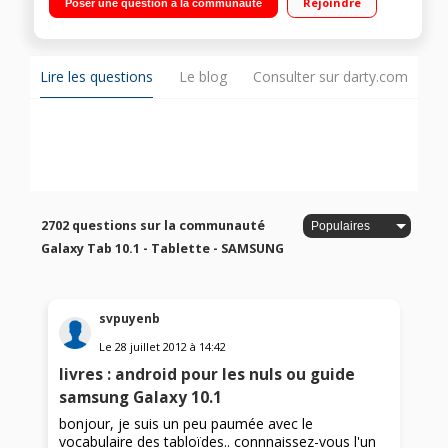
Rejoindre
Poser une question à la communauté
extensible via slot micro SD Android 6.0 Marshmallow - Carte
mémoire Samsung Evo Plus 64 Go + adaptateur inclus
Lire les questions
Le blog
Consulter sur darty.com
2702 questions sur la communauté
Galaxy Tab 10.1 - Tablette - SAMSUNG
svpuyenb
Le
28 juillet 2012
à
14:42
livres : android pour les nuls ou guide
samsung Galaxy 10.1
bonjour, je suis un peu paumée avec le
vocabulaire des tabloïdes.. connnaissez-vous l'un