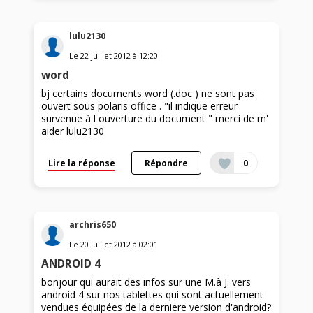
lulu2130
Le
22 juillet 2012
à
12:20
word
bj certains documents word (.doc ) ne sont pas
ouvert sous polaris office . "il indique erreur
survenue à l ouverture du document " merci de m'
aider lulu2130
Lire la réponse
Répondre
0
archris650
Le
20 juillet 2012
à
02:01
ANDROID 4
bonjour qui aurait des infos sur une M.à J. vers
android 4 sur nos tablettes qui sont actuellement
vendues équipées de la derniere version d'android?