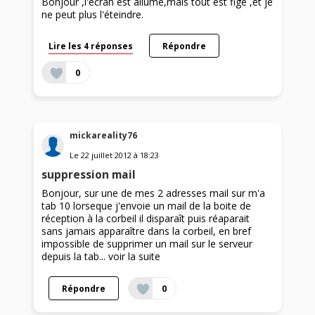
Bonjour ,l'écran est allumé,mais tout est figé ,et je
ne peut plus l'éteindre.
Lire les 4 réponses
Répondre
0
mickareality76
Le
22 juillet 2012
à
18:23
suppression mail
Bonjour, sur une de mes 2 adresses mail sur m'a
tab 10 lorseque j'envoie un mail de la boite de
réception à la corbeil il disparaît puis réaparait
sans jamais apparaître dans la corbeil, en bref
impossible de supprimer un mail sur le serveur
depuis la tab...
voir la suite
Répondre
0