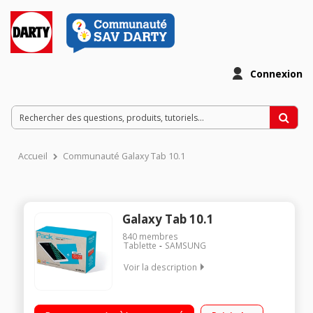
Connexion
Accueil
Communauté Galaxy Tab 10.1
Galaxy Tab 10.1
840
membres
Tablette
SAMSUNG
Voir la description
Ecran capacitif 10.1" WUXGA, 1920 x 1200 pixels Processeur
Samsung Octo Core 1,6 GHz RAM 2 Go - Capacité 16 Go