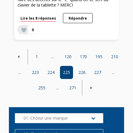
clavier de la tablette ? MERCI
Lire les 8 réponses
Répondre
0
1
...
120
170
195
210
...
223
224
225
226
227
...
255
...
271
01. Choisir une marque