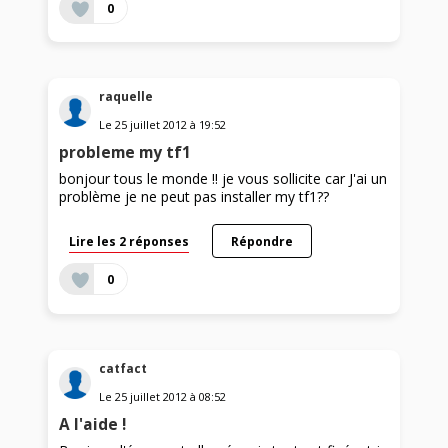
0
raquelle
Le
25 juillet 2012
à
19:52
probleme my tf1
bonjour tous le monde !! je vous sollicite car J'ai un
problème je ne peut pas installer my tf1??
Lire les 2 réponses
Répondre
0
catfact
Le
25 juillet 2012
à
08:52
A l'aide !