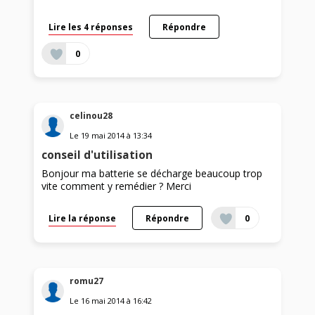
Lire les 4 réponses
Répondre
0
celinou28
Le
19 mai 2014
à
13:34
conseil d'utilisation
Bonjour ma batterie se décharge beaucoup trop
vite comment y remédier ? Merci
Lire la réponse
Répondre
0
romu27
Le
16 mai 2014
à
16:42