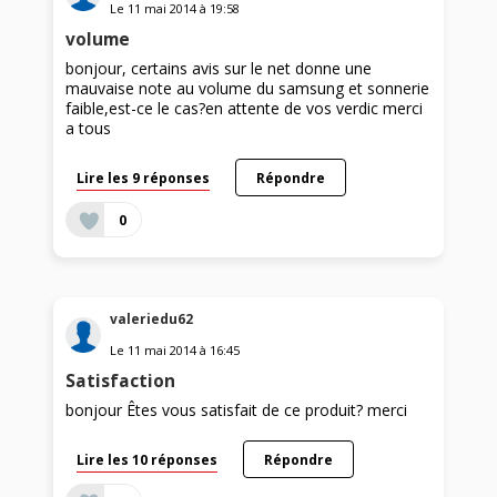
Le
11 mai 2014
à
19:58
volume
bonjour, certains avis sur le net donne une
mauvaise note au volume du samsung et sonnerie
faible,est-ce le cas?en attente de vos verdic merci
a tous
Lire les 9 réponses
Répondre
0
valeriedu62
Le
11 mai 2014
à
16:45
Satisfaction
bonjour Êtes vous satisfait de ce produit? merci
Lire les 10 réponses
Répondre