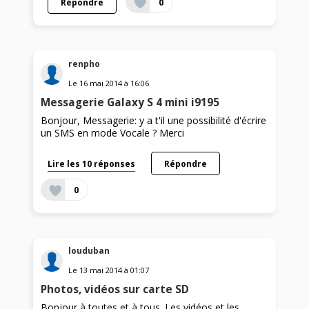
Répondre
0
renpho
Le
16 mai 2014
à
16:06
Messagerie Galaxy S 4 mini i9195
Bonjour, Messagerie: y a t'il une possibilité d'écrire
un SMS en mode Vocale ? Merci
Lire les 10 réponses
Répondre
0
louduban
Le
13 mai 2014
à
01:07
Photos, vidéos sur carte SD
Bonjour à toutes et à tous. Les vidéos et les