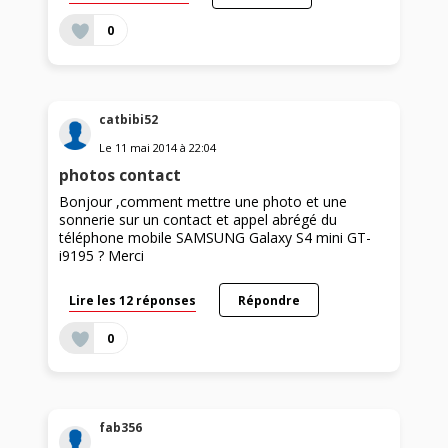
0
catbibi52
Le
11 mai 2014
à
22:04
photos contact
Bonjour ,comment mettre une photo et une
sonnerie sur un contact et appel abrégé du
téléphone mobile SAMSUNG Galaxy S4 mini GT-
i9195 ? Merci
Lire les 12 réponses
Répondre
0
fab356