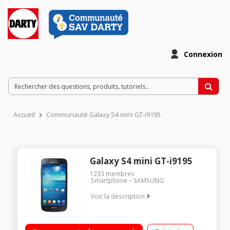
Connexion
Accueil
Communauté Galaxy S4 mini GT-i9195
Galaxy S4 mini GT-i9195
1233
membres
Smartphone
SAMSUNG
Voir la description
Mobile sous Android 4.2 Jelly Bean - Compatible 4G Ecran
tactile Super AMOLED de 4,3" (10,9 cm) Processeur Dual-Core