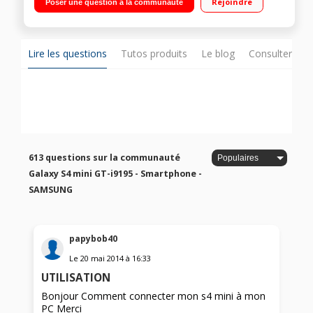
Rejoindre
Poser une question à la communauté
1,7 GHz - Mémoire 8Go - RAM 1,5Go Appareil photo 8 Mpixels -
Vidéo Full HD (1080p)
Lire les questions
Tutos produits
Le blog
Consulter sur
613 questions sur la communauté
Galaxy S4 mini GT-i9195 - Smartphone -
SAMSUNG
papybob40
Le
20 mai 2014
à
16:33
UTILISATION
Bonjour Comment connecter mon s4 mini à mon
PC Merci