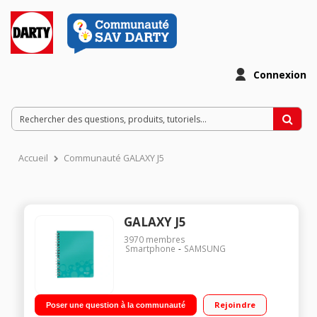
Connexion
Accueil
Communauté GALAXY J5
GALAXY J5
3970
membres
Smartphone
SAMSUNG
Rejoindre
Poser une question à la communauté