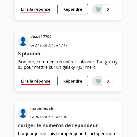
Lire la réponse
Répondre
0
dissé17700
Le
27 août 2016
à
17:17
S planner
Bonjour, comment récupérer splanner d'un galaxy
s3 pour mettre sur un galaxy <J5? merci
Lire la réponse
Répondre
0
mabellesab
Le
26 août 2016
à
11:18
coriger le numeros de repondeur
bonjour je me suis tromper quand j ai taper mon