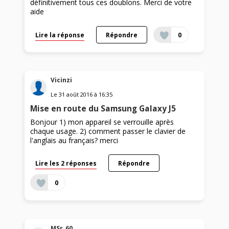
définitivement tous ces doublons. Merci de votre
aide
Lire la réponse
Répondre
0
Vicinzi
Le
31 août 2016
à
16:35
Mise en route du Samsung Galaxy J5
Bonjour 1) mon appareil se verrouille après
chaque usage. 2) comment passer le clavier de
l'anglais au français? merci
Lire les 2 réponses
Répondre
0
MSr_60