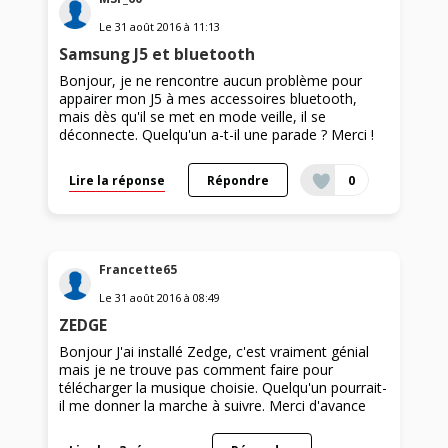
Le
31 août 2016
à
11:13
Samsung J5 et bluetooth
Bonjour, je ne rencontre aucun problème pour
appairer mon J5 à mes accessoires bluetooth,
mais dès qu'il se met en mode veille, il se
déconnecte. Quelqu'un a-t-il une parade ? Merci !
Lire la réponse
Répondre
0
Francette65
Le
31 août 2016
à
08:49
ZEDGE
Bonjour J'ai installé Zedge, c'est vraiment génial
mais je ne trouve pas comment faire pour
télécharger la musique choisie. Quelqu'un pourrait-
il me donner la marche à suivre. Merci d'avance