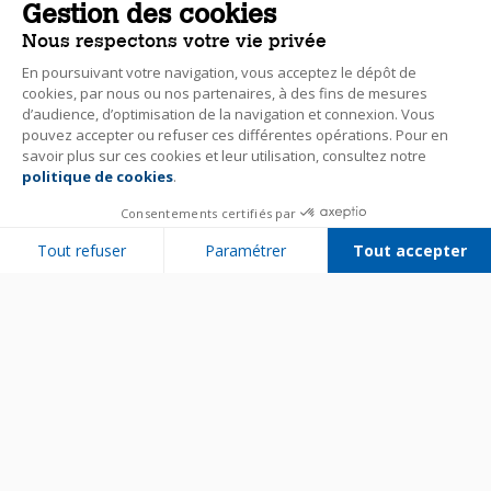
Gestion des cookies
Nous respectons votre vie privée
En poursuivant votre navigation, vous acceptez le dépôt de
cookies, par nous ou nos partenaires, à des fins de mesures
d’audience, d’optimisation de la navigation et connexion. Vous
pouvez accepter ou refuser ces différentes opérations. Pour en
savoir plus sur ces cookies et leur utilisation, consultez notre
politique de cookies
.
Consentements certifiés par
Tout refuser
Paramétrer
Tout accepter
Plateforme de Gestion du Consentement : Personnalisez vos Options
Axeptio consent
Notre plateforme vous permet d'adapter et de gérer vos paramètres de 