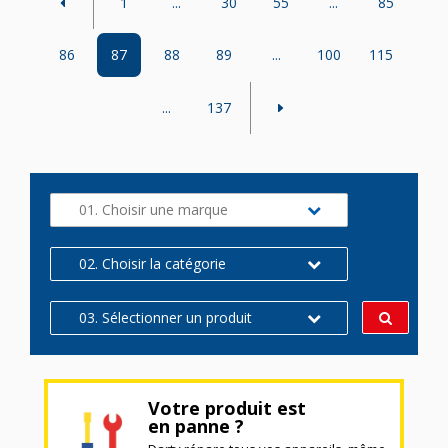
1
...
30
55
...
85
86
87
88
89
...
100
115
...
137
01. Choisir une marque
02. Choisir la catégorie
03. Sélectionner un produit
Votre produit est
en panne ?