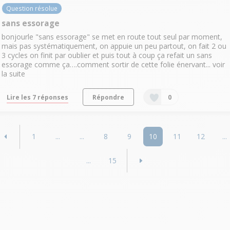
Question résolue
sans essorage
bonjourle "sans essorage" se met en route tout seul par moment,
mais pas systématiquement, on appuie un peu partout, on fait 2 ou
3 cycles on finit par oublier et puis tout à coup ça refait un sans
essorage comme ça….comment sortir de cette folie énervant...
voir
la suite
Lire les 7 réponses
Répondre
0
1
...
...
8
9
10
11
12
...
...
15