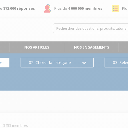
de
872 000 réponses
Plus de
4 000 000 membres
Plu
NOS ARTICLES
NOS ENGAGEMENTS
02. Choisir la catégorie
03. Séle
E
-
3453
membres