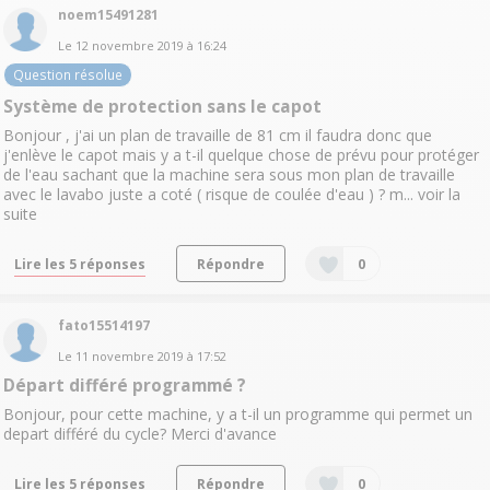
noem15491281
Le
12 novembre 2019
à
16:24
Question résolue
Système de protection sans le capot
Bonjour , j'ai un plan de travaille de 81 cm il faudra donc que
j'enlève le capot mais y a t-il quelque chose de prévu pour protéger
de l'eau sachant que la machine sera sous mon plan de travaille
avec le lavabo juste a coté ( risque de coulée d'eau ) ? m...
voir la
suite
Lire les 5 réponses
Répondre
0
fato15514197
Le
11 novembre 2019
à
17:52
Départ différé programmé ?
Bonjour, pour cette machine, y a t-il un programme qui permet un
depart différé du cycle? Merci d'avance
Lire les 5 réponses
Répondre
0