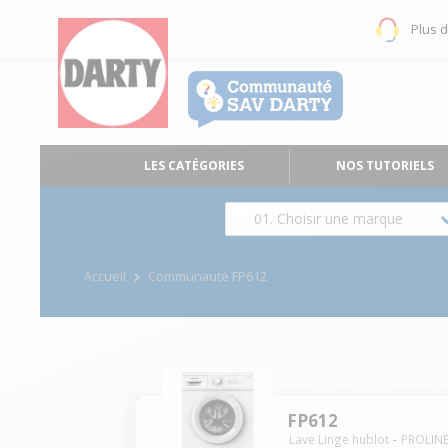
Plus 
LES CATÉGORIES
NOS TUTORIELS
01. Choisir une marque
Accueil
Communauté FP612
FP612
Lave Linge hublot
PROLIN