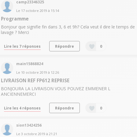
camp23346325
Le
17 octobre 2019
à
15:14
Programme
Bonjour que signifie fin dans 3, 6 et 9h? Cela veut il dire le temps de
lavage ? Merci
Lire les 7 réponses
Répondre
0
main15868824
Le
10 octobre 2019
à
12:26
LIVRAISON REF FP612 REPRISE
BONJOURA LA LIVRAISON VOUS POUVEZ EMMENER L
ANCIENNEMERCI
Lire les 4 réponses
Répondre
0
sion13424256
Le
3 octobre 2019
à
21:21