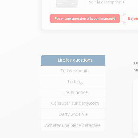
Voir la description
Capacité 6 kg (tambour 38 L) - Classe A++ Essora
Rejoi
Poser une question à la communauté
Lire les questions
14
hu
Tutos produits
Le blog
Lire la notice
Consulter sur darty.com
Darty 2nde Vie
Acheter une pièce détachée