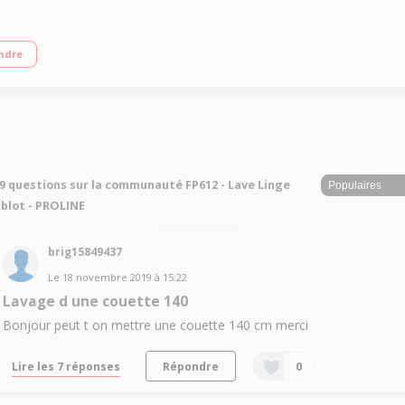
ge 1200 tours/min Fin différée 3/6/9 heures Programme rapide 15 min
ndre
9 questions sur la communauté FP612 - Lave Linge
blot - PROLINE
brig15849437
Le
18 novembre 2019
à
15:22
Lavage d une couette 140
Bonjour peut t on mettre une couette 140 cm merci
Lire les 7 réponses
Répondre
0