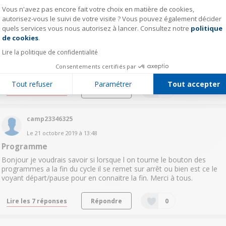
Vous n'avez pas encore fait votre choix en matière de cookies,
camp23346325
autorisez-vous le suivi de votre visite ? Vous pouvez également décider
quels services vous nous autorisez à lancer. Consultez notre
politique
Axeptio consent
Le
21 octobre 2019
à
19:57
de cookies
.
Programme
Lire la politique de confidentialité
Bonjour je voudrais savoir qu elle est la différence entre "Coton
Eco" et le programme "Coton". Merci à tous.
Consentements certifiés par
Tout refuser
Paramétrer
Tout accepter
Lire les 2 réponses
Répondre
0
camp23346325
Le
21 octobre 2019
à
13:48
Programme
Bonjour je voudrais savoir si lorsque l on tourne le bouton des
programmes a la fin du cycle il se remet sur arrêt ou bien est ce le
voyant départ/pause pour en connaitre la fin. Merci à tous.
Lire les 7 réponses
Répondre
0