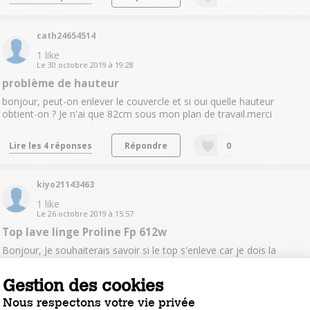
cath24654514
1
like
Le
30 octobre 2019
à
19:28
problème de hauteur
bonjour, peut-on enlever le couvercle et si oui quelle hauteur
obtient-on ? Je n'ai que 82cm sous mon plan de travail.merci
Lire les 4 réponses
Répondre
0
kiyo21143463
1
like
Le
26 octobre 2019
à
15:57
Top lave linge Proline Fp 612w
Bonjour, Je souhaiterais savoir si le top s'enleve car je dois la
mettre sous le plan de travail. Merci d'avance.
Gestion des cookies
Lire les 3 réponses
Répondre
0
Nous respectons votre vie privée