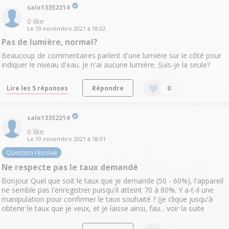
salo13352214
0
like
Le
19 novembre 2021
à
18:02
Pas de lumière, normal?
Beaucoup de commentaires parlent d'une lumière sur le côté pour
indiquer le niveau d'eau. Je n'ai aucune lumière. Suis-je la seule?
Lire les 5 réponses
Répondre
0
salo13352214
0
like
Le
19 novembre 2021
à
18:01
Question résolue
Ne respecte pas le taux demandé
Bonjour Quel que soit le taux que je demande (50 - 60%), l'appareil
ne semble pas l'enregistrer puisqu'il atteint 70 à 80%. Y a-t-il une
manipulation pour confirmer le taux souhaité ? (je clique jusqu'à
obtenir le taux que je veux, et je laisse ainsi, fau...
voir la suite