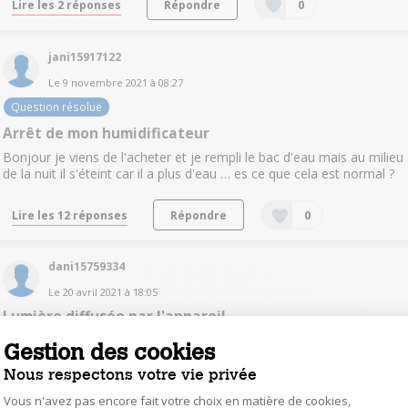
Lire les 2 réponses
Répondre
0
jani15917122
Le
9 novembre 2021
à
08:27
Question résolue
Arrêt de mon humidificateur
Bonjour je viens de l'acheter et je rempli le bac d'eau mais au milieu
de la nuit il s'éteint car il a plus d'eau … es ce que cela est normal ?
Lire les 12 réponses
Répondre
0
dani15759334
Le
20 avril 2021
à
18:05
Lumière diffusée par l'appareil
BonjourL'appareil émet il de la lumière ? Peut on retirer la lumière ?
Gestion des cookies
Merci
Nous respectons votre vie privée
Lire les 5 réponses
Répondre
0
Vous n'avez pas encore fait votre choix en matière de cookies,