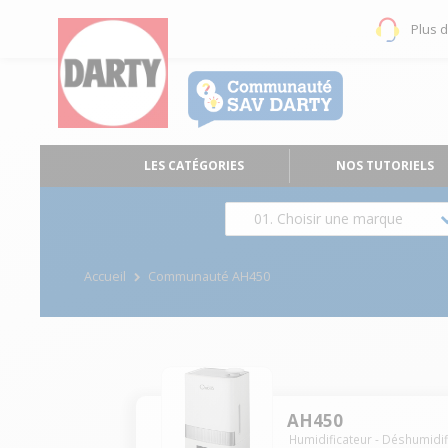
Plus 
LES CATÉGORIES
NOS TUTORIELS
01. Choisir une marque
Accueil
Communauté AH450
AH450
Humidificateur - Déshumidif