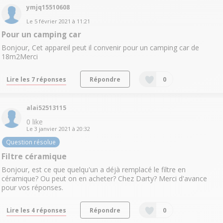
ymjq15510608
Le
5 février 2021
à
11:21
Pour un camping car
Bonjour, Cet appareil peut il convenir pour un camping car de
18m2Merci
Lire les 7 réponses
Répondre
0
alai52513115
0
like
Le
3 janvier 2021
à
20:32
Question résolue
Filtre céramique
Bonjour, est ce que quelqu'un a déjà remplacé le filtre en
céramique? Ou peut on en acheter? Chez Darty? Merci d'avance
pour vos réponses.
Lire les 4 réponses
Répondre
0