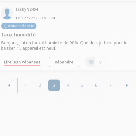
JackyN2454
Le
3 janvier 2021
à
12:24
Question résolue
Taux humidité
Bonjour, j'ai un taux d'humidité de 90%. Que dois je faire pour le
baisser ? L'appareil est neuf.
Lire les 9 réponses
Répondre
0
1
2
3
4
5
6
7