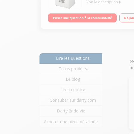
Voir la description
Contrôle automatique de l'humidité Affichage LED a
Rejoi
Poser une question à la communauté
réservoir plein
Lire les questions
66
Hu
Tutos produits
Le blog
Lire la notice
Consulter sur darty.com
Darty 2nde Vie
Acheter une pièce détachée