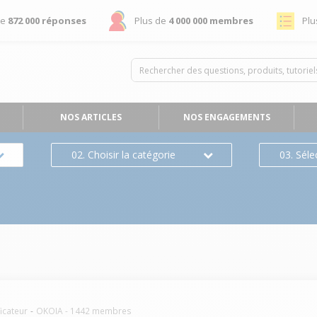
de
872 000 réponses
Plus de
4 000 000 membres
Plu
NOS ARTICLES
NOS ENGAGEMENTS
02. Choisir la catégorie
03. Séle
icateur
OKOIA
-
1442
membres