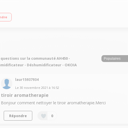
vec affichage de l'humidité et de la température Filtre céramique pour adoucir e
ndre
 questions sur la communauté AH450 -
midificateur - Déshumidificateur - OKOIA
laur15937934
Le
30 novembre 2021
à
16:52
tiroir aromatherapie
Bonjour comment nettoyer le tiroir aromatherapie.Merci
Répondre
0