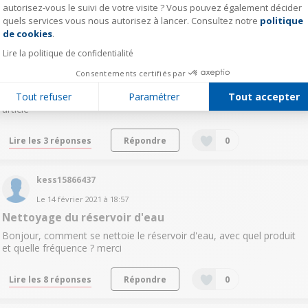
autorisez-vous le suivi de votre visite ? Vous pouvez également décider
quels services vous nous autorisez à lancer. Consultez notre
politique
Axeptio consent
mfol15353343
de cookies
.
0
like
Lire la politique de confidentialité
Le
3 mars 2021
à
11:19
Consentements certifiés par
Mode d'emploi
Tout refuser
Paramétrer
Tout accepter
Bonjour Merci de me communiquer un mode d'emploi pour cet
article
Lire les 3 réponses
Répondre
0
kess15866437
Le
14 février 2021
à
18:57
Nettoyage du réservoir d'eau
Bonjour, comment se nettoie le réservoir d'eau, avec quel produit
et quelle fréquence ? merci
Lire les 8 réponses
Répondre
0