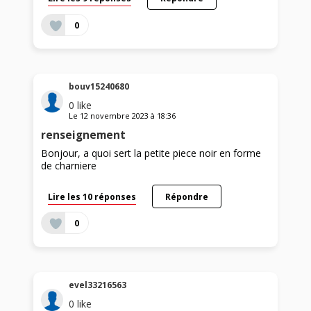
0
bouv15240680
0
like
Le
12 novembre 2023
à
18:36
renseignement
Bonjour, a quoi sert la petite piece noir en forme
de charniere
Lire les 10 réponses
Répondre
0
evel33216563
0
like