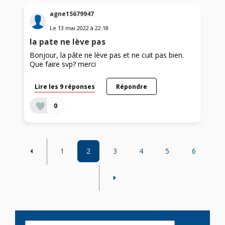
agne15679947
Le
13 mai 2022
à
22:18
la pate ne lève pas
Bonjour, la pâte ne lève pas et ne cuit pas bien.
Que faire svp? merci
Lire les 9 réponses
Répondre
0
1
2
3
4
5
6