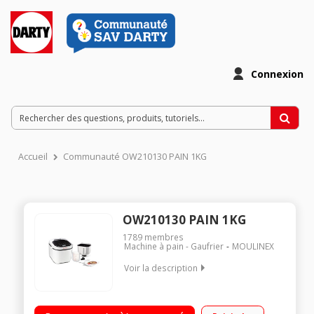
Connexion
Accueil
Communauté OW210130 PAIN 1KG
OW210130 PAIN 1KG
1789
membres
Machine à pain - Gaufrier
MOULINEX
Voir la description
12 programmes automatiques pour réaliser pains, gâteaux,
pâtes, confitures, porridge ou pain sans gluten Résultats