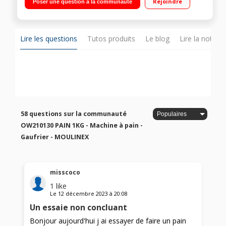
Rejoindre
Poser une question à la communauté
personnalisés : 3 choix de poids, 3 niveaux de cuisson pour
tous les besoins et tous les goûts Pratique : Départ différé
jusqu'à 15h, maintien au chaud 1h - Capacité : Jusqu'à 1 kg
Inclus : Livre de recettes, verre doseur, cuillère mesure,
crochat à pain
Lire les questions
Tutos produits
Le blog
Lire la notice
58 questions sur la communauté
OW210130 PAIN 1KG - Machine à pain -
Gaufrier - MOULINEX
misscoco
1
like
Le
12 décembre 2023
à
20:08
Un essaie non concluant
Bonjour aujourd'hui j ai essayer de faire un pain