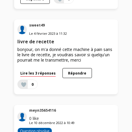
sweet49
Le
4 février 2023
à
11:32
livre de recette
bonjour, on m'a donné cette machine à pain sans
le livre de recette, je voudrais savoir si quelqu'un
pourrait me le transmettre, merci
Lire les 3 réponses
Répondre
0
meyn35654116
0
like
Le
10 décembre 2022
à
10:49
Question résolue