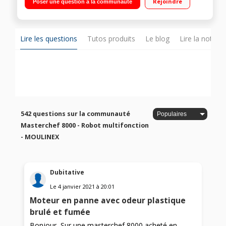
Rejoindre
Poser une question à la communauté
fin/gros, disque réversible émincer fin/gros Disque à gratter -
Rangement accessoires - Range-cordon
Lire les questions
Tutos produits
Le blog
Lire la notice
542 questions sur la communauté
Masterchef 8000 - Robot multifonction
- MOULINEX
Dubitative
Le
4 janvier 2021
à
20:01
Moteur en panne avec odeur plastique
brulé et fumée
Bonjour, Sur une masterchef 8000 acheté en