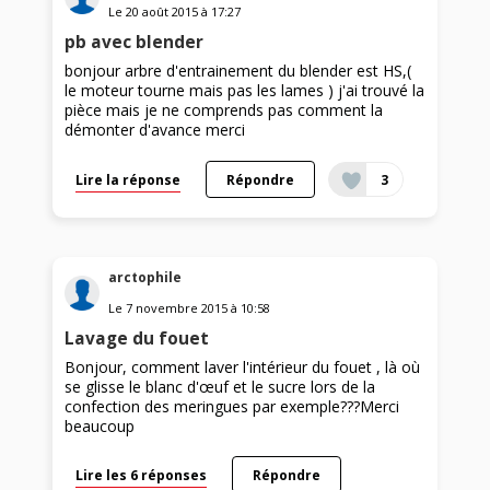
Le
20 août 2015
à
17:27
pb avec blender
bonjour arbre d'entrainement du blender est HS,(
le moteur tourne mais pas les lames ) j'ai trouvé la
pièce mais je ne comprends pas comment la
démonter d'avance merci
Lire la réponse
Répondre
3
arctophile
Le
7 novembre 2015
à
10:58
Lavage du fouet
Bonjour, comment laver l'intérieur du fouet , là où
se glisse le blanc d'œuf et le sucre lors de la
confection des meringues par exemple???Merci
beaucoup
Lire les 6 réponses
Répondre