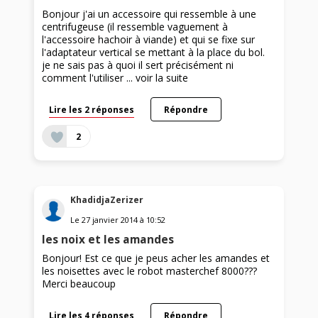
Bonjour j'ai un accessoire qui ressemble à une
centrifugeuse (il ressemble vaguement à
l'accessoire hachoir à viande) et qui se fixe sur
l'adaptateur vertical se mettant à la place du bol.
je ne sais pas à quoi il sert précisément ni
comment l'utiliser ...
voir la suite
Lire les 2 réponses
Répondre
2
KhadidjaZerizer
Le
27 janvier 2014
à
10:52
les noix et les amandes
Bonjour! Est ce que je peus acher les amandes et
les noisettes avec le robot masterchef 8000???
Merci beaucoup
Lire les 4 réponses
Répondre