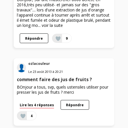
2016,très peu utilisé- et jamais sur des "gros
travaux".... lors d'une extraction de jus d'orange
l'appareil continue à tourner après arrêt et surtout
il émet fumée et odeur de plastique brulé, pendant
un long mo...
voir la suite
Répondre
9
ozlacouleur
Le
23 août 2013
à
20:21
comment faire des jus de fruits ?
BOnjour a tous, svp, quels ustensiles utiliser pour
presser les jus de fruits ? merci
Lire les 4 réponses
Répondre
4