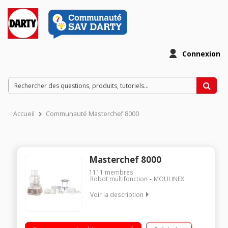
Connexion
Accueil
Communauté Masterchef 8000
Masterchef 8000
1111
membres
Robot multifonction
MOULINEX
Voir la description
Capacité du bol 3L + Blender 1,5L Couteau multifonction inox -
Pétrin - Batteur - Presse-agrumes Disque réversible râper