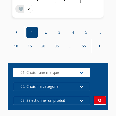
2
1
2
3
4
5
...
10
15
20
35
...
55
01. Choisir une marque
02. Choisir la catégorie
03. Sélectionner un produit