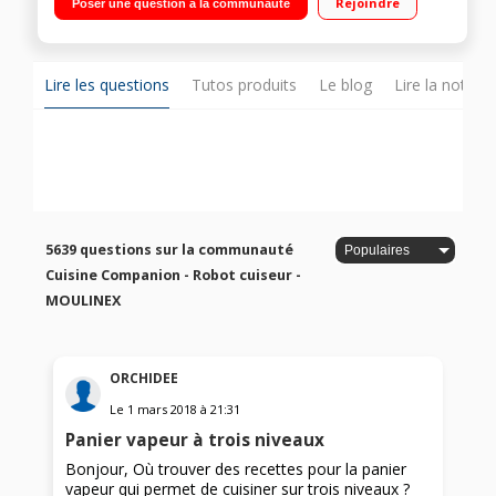
Rejoindre
Poser une question à la communauté
Température réglable 30°C à 150°C Panier vapeur, batteur,
mélangeur, couteau hachoir, couteau pétrir/concasser,
accessoire fond plat pour saisir, livre 300 recettes
Lire les questions
Tutos produits
Le blog
Lire la notice
5639 questions sur la communauté
Cuisine Companion - Robot cuiseur -
MOULINEX
ORCHIDEE
Le
1 mars 2018
à
21:31
Panier vapeur à trois niveaux
Bonjour, Où trouver des recettes pour la panier
vapeur qui permet de cuisiner sur trois niveaux ?