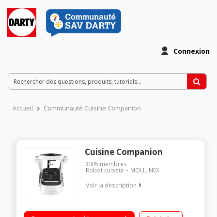
Connexion
Accueil
Communauté Cuisine Companion
Cuisine Companion
3005
membres
Robot cuiseur
MOULINEX
Voir la description
Robot cuiseur multifonction - Bol inox 4.5 litres (3 litres utiles)
12 vitesses + Pulse + Turbo - 12 programmes automatiques