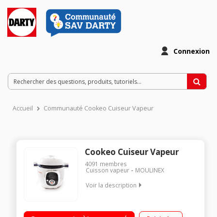
Connexion
Accueil
Communauté Cookeo Cuiseur Vapeur
Cookeo Cuiseur Vapeur
4091
membres
Cuisson vapeur
MOULINEX
Voir la description
Multicuiseur intelligent 6 litres - 50 recettes enregistrées Guide
culinaire interactif et intelligent par ecran digital 4 modes de