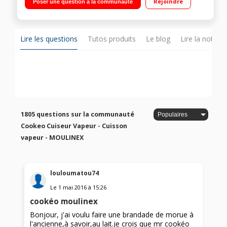
Rejoindre
Poser une question à la communauté
cuisson - Maintien au chaud Cuisson ultra rapide sous
pression - Panier vapeur
Lire les questions
Tutos produits
Le blog
Lire la notice
1805 questions sur la communauté
Cookeo Cuiseur Vapeur - Cuisson
vapeur - MOULINEX
louloumatou74
Le
1 mai 2016
à
15:26
cookéo moulinex
Bonjour, j'ai voulu faire une brandade de morue à
l'ancienne,à savoir,au lait.je crois que mr cookéo