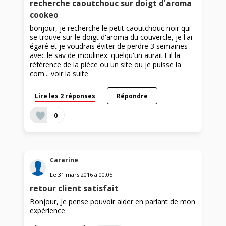
recherche caoutchouc sur doigt d'aroma
cookeo
bonjour, je recherche le petit caoutchouc noir qui
se trouve sur le doigt d'aroma du couvercle, je l'ai
égaré et je voudrais éviter de perdre 3 semaines
avec le sav de moulinex. quelqu'un aurait t il la
référence de la pièce ou un site ou je puisse la
com...
voir la suite
Lire les 2 réponses
Répondre
0
Cararine
Le
31 mars 2016
à
00:05
retour client satisfait
Bonjour, Je pense pouvoir aider en parlant de mon
expérience