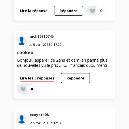
Lire la réponse
Répondre
0
mich15310745
Le
5 avril 2016
à
17:20
cookeo
Bonjour, appareil de 2ans et demi en panne plus
de nouvelles vu le prix .............français quoi, merci
Lire les 3 réponses
Répondre
0
lecoyote08
Le
5 avril 2016
à
12:34