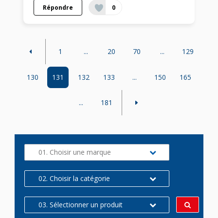
Répondre
0
1
...
20
70
...
129
130
131
132
133
...
150
165
...
181
01. Choisir une marque
02. Choisir la catégorie
03. Sélectionner un produit