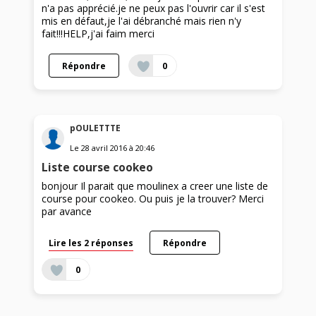
n'a pas apprécié.je ne peux pas l'ouvrir car il s'est
mis en défaut,je l'ai débranché mais rien n'y
fait!!!HELP,j'ai faim merci
Répondre
0
pOULETTTE
Le
28 avril 2016
à
20:46
Liste course cookeo
bonjour Il parait que moulinex a creer une liste de
course pour cookeo. Ou puis je la trouver? Merci
par avance
Lire les 2 réponses
Répondre
0