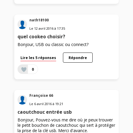
nath18100
Le
12 avril 2016
à
17:35
quel cookeo choisir?
Bonjour, USB ou classic ou connect?
Lire les 5 réponses
Répondre
0
Françoise 66
Le
6 avril 2016
à
19:21
caoutchouc entrée usb
Bonjour, Pouvez-vous me dire où je peux trouver
le petit bouchon de caoutchouc qui sert à protéger
la prise de la clé usb. Merci d'avance.