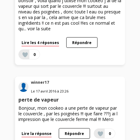
bonsoir , voila quand j utilise mon cookeo j ai de la
vapeur qui sort par le couvercle !!! surtout au
niveau des poignées , donc toute l eau ou presque
s en va par la , cela arrive que ca brule mes
ingrédients !! ce n est pas cool !!!es ce normal et
qu...
voir la suite
Lire les 4 réponses
Répondre
0
winner17
Le
17 avril 2016
à
23:26
perte de vapeur
Bonjour, mon cookeo a une perte de vapeur par
le couvercle , par les poignées !!! que faire ???j ai l
impression que le couvercle ferme mal !!! Merci
Lire la réponse
Répondre
0