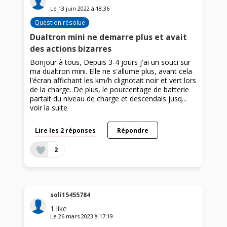
Le
13 juin 2022
à
18:36
Question résolue
Dualtron mini ne demarre plus et avait
des actions bizarres
Bonjour à tous, Depuis 3-4 jours j'ai un souci sur
ma dualtron mini. Elle ne s'allume plus, avant cela
l'écran affichant les km/h clignotait noir et vert lors
de la charge. De plus, le pourcentage de batterie
partait du niveau de charge et descendais jusq...
voir la suite
Lire les 2 réponses
Répondre
2
soli15455784
1
like
Le
26 mars 2023
à
17:19