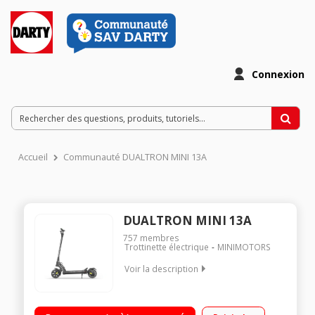
Connexion
Accueil
Communauté DUALTRON MINI 13A
DUALTRON MINI 13A
757
membres
Trottinette électrique
MINIMOTORS
Voir la description
Vitesse maximale sur voie privée 45 km/h (Bridée 25 km/h)
Poids maximal supporté 100 kg Batterie 52V - 13 Ah