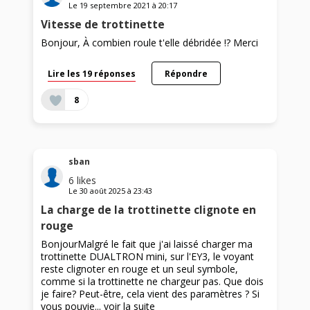
Le
19 septembre 2021
à
20:17
Vitesse de trottinette
Bonjour, À combien roule t'elle débridée !? Merci
Lire les 19 réponses
Répondre
8
sban
6
likes
Le
30 août 2025
à
23:43
La charge de la trottinette clignote en
rouge
BonjourMalgré le fait que j'ai laissé charger ma
trottinette DUALTRON mini, sur l'EY3, le voyant
reste clignoter en rouge et un seul symbole,
comme si la trottinette ne chargeur pas. Que dois
je faire? Peut-être, cela vient des paramètres ? Si
vous pouvie...
voir la suite