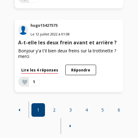
hugo15427575
Le
12 juillet 2022
à
01:08
A-t-elle les deux frein avant et arrière ?
Bonjour y'a t'il bien deux freins sur la trottinette ?
merci
Lire les 4 réponses
Répondre
1
1
2
3
4
5
6