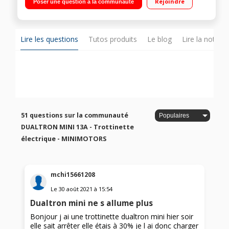
Rejoindre
Poser une question à la communauté
Autonomie de 40 km - Norme d'étanchéité IP54
Lire les questions
Tutos produits
Le blog
Lire la notice
51 questions sur la communauté
DUALTRON MINI 13A - Trottinette
électrique - MINIMOTORS
mchi15661208
Le
30 août 2021
à
15:54
Dualtron mini ne s allume plus
Bonjour j ai une trottinette dualtron mini hier soir
elle sait arrêter elle étais à 30% je l ai donc charger