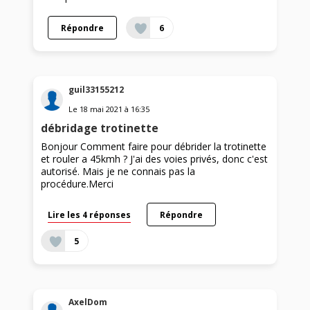
Répondre
6
guil33155212
Le
18 mai 2021
à
16:35
débridage trotinette
Bonjour Comment faire pour débrider la trotinette
et rouler a 45kmh ? J'ai des voies privés, donc c'est
autorisé. Mais je ne connais pas la
procédure.Merci
Lire les 4 réponses
Répondre
5
AxelDom