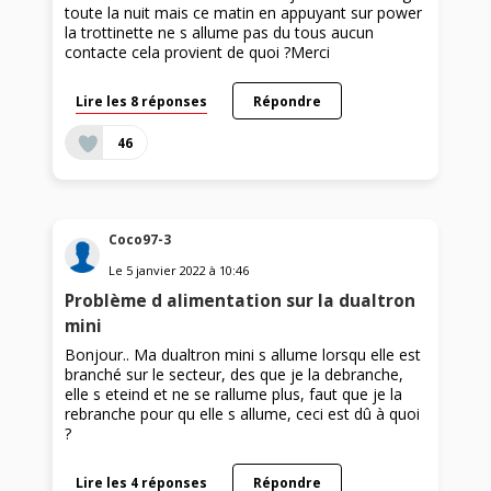
toute la nuit mais ce matin en appuyant sur power
la trottinette ne s allume pas du tous aucun
contacte cela provient de quoi ?Merci
Lire les 8 réponses
Répondre
46
Coco97-3
Le
5 janvier 2022
à
10:46
Problème d alimentation sur la dualtron
mini
Bonjour.. Ma dualtron mini s allume lorsqu elle est
branché sur le secteur, des que je la debranche,
elle s eteind et ne se rallume plus, faut que je la
rebranche pour qu elle s allume, ceci est dû à quoi
?
Lire les 4 réponses
Répondre