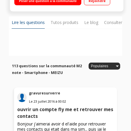
Rejoindre
Poser une question à la communauté
coeur 1,3GHz - 16Go de mémoire / Appareil photo 13
mégapixels - Vidéo Full HD 1080p
Lire les questions
Tutos produits
Le blog
Consulter sur
113 questions sur la communauté M2
note - Smartphone - MEIZU
gravuresurverre
Le
23 juillet 2016
à
00:02
ouvrir un compte fly me et retrouver mes
contacts
Bonjour j'aimerai avoir d el'aide pour retrouver
mes contacts qui etait dans ma sim... puis jai le