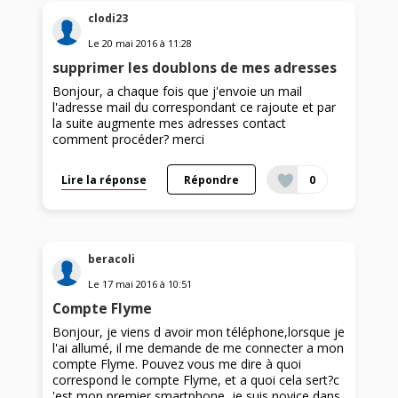
clodi23
Le
20 mai 2016
à
11:28
supprimer les doublons de mes adresses
Bonjour, a chaque fois que j'envoie un mail
l'adresse mail du correspondant ce rajoute et par
la suite augmente mes adresses contact
comment procéder? merci
Lire la réponse
Répondre
0
beracoli
Le
17 mai 2016
à
10:51
Compte Flyme
Bonjour, je viens d avoir mon téléphone,lorsque je
l'ai allumé, il me demande de me connecter a mon
compte Flyme. Pouvez vous me dire à quoi
correspond le compte Flyme, et a quoi cela sert?c
'est mon premier smartphone, je suis novice dans