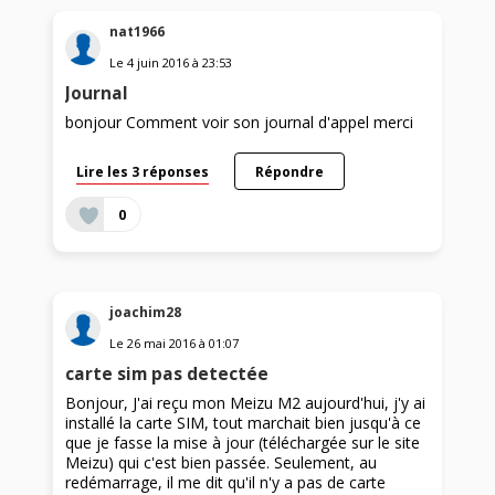
nat1966
Le
4 juin 2016
à
23:53
Journal
bonjour Comment voir son journal d'appel merci
Lire les 3 réponses
Répondre
0
joachim28
Le
26 mai 2016
à
01:07
carte sim pas detectée
Bonjour, J'ai reçu mon Meizu M2 aujourd'hui, j'y ai
installé la carte SIM, tout marchait bien jusqu'à ce
que je fasse la mise à jour (téléchargée sur le site
Meizu) qui c'est bien passée. Seulement, au
redémarrage, il me dit qu'il n'y a pas de carte