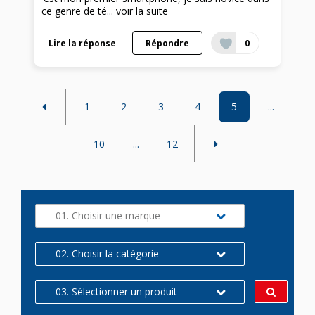
ce genre de té...
voir la suite
Lire la réponse
Répondre
0
1
2
3
4
5
...
10
...
12
01. Choisir une marque
02. Choisir la catégorie
03. Sélectionner un produit