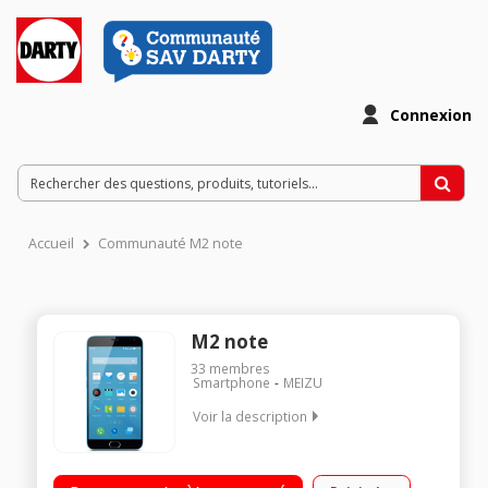
Connexion
Accueil
Communauté M2 note
M2 note
33
membres
Smartphone
MEIZU
Voir la description
Mobile sous Android 5.0 - Lollipop - 4G / Ecran tactile de 5,5
(13.97 cm) - Full HD 1080 x 1920 pixels / Processeur Octo-