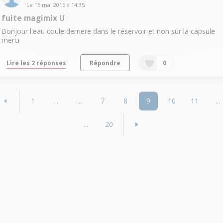
Le
15 mai 2015
à
14:35
fuite magimix U
Bonjour l'eau coule derriere dans le réservoir et non sur la capsule
merci
Lire les 2 réponses
Répondre
0
1
...
...
7
8
9
10
11
...
...
20