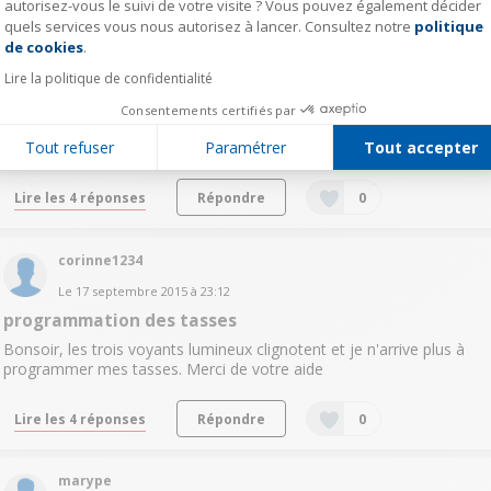
autorisez-vous le suivi de votre visite ? Vous pouvez également décider
gegelanaine
quels services vous nous autorisez à lancer. Consultez notre
politique
Axeptio consent
Le
10 octobre 2015
à
08:44
de cookies
.
Ma machine n a plus aucun voyant qui s allume quand
Lire la politique de confidentialité
je mets la capsule
Consentements certifiés par
Bonjour, Je mets la dose dans le réservoir et puis plus rien ne se
Tout refuser
Paramétrer
Tout accepter
passe donc pas de café! Que faire ? Merci
Lire les 4 réponses
Répondre
0
corinne1234
Le
17 septembre 2015
à
23:12
programmation des tasses
Bonsoir, les trois voyants lumineux clignotent et je n'arrive plus à
programmer mes tasses. Merci de votre aide
Lire les 4 réponses
Répondre
0
marype