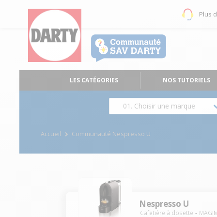
Plus 
LES CATÉGORIES
NOS TUTORIELS
01. Choisir une marque
Accueil
Communauté Nespresso U
Nespresso U
Cafetière à dosette
MAGIM