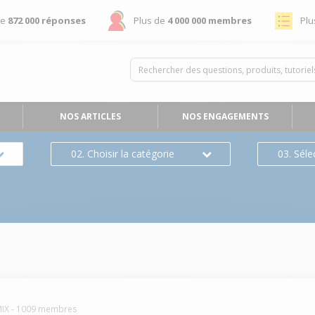
de
872 000 réponses
Plus de
4 000 000 membres
Plu
NOS ARTICLES
NOS ENGAGEMENTS
02. Choisir la catégorie
03. Séle
IX
-
1009
membres