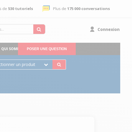
s de
530 tutoriels
Plus de
175 000 conversations
Connexion
QUI SOMMES-NOUS
POSER UNE QUESTION
ctionner un produit