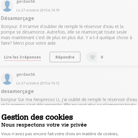
gerdan56
Le
27 octobre 2015
à
16:19
Désamorçage
Bonjour. Il m'arrive d'oublier de remplir le réservoir d'eau et la
pompe se désamorce. Autrefois, elle se réamorçait toute seule
mais maintenant c'est de plus en plus dur. Y a-t-il quelque chose à
faire? Merci pour votre aide.
Lire les 3 réponses
Répondre
0
gerdan56
Le
27 octobre 2015
à
16:12
desamorçage
bonjour Sur ma Nespresso U, j'ai oublié de remplir le réservoir d'eau
et la pompe s'est désamorcée. Elle ne veut plus se réamorcer toute
seule comme elle le faisait avant. Merci
Gestion des cookies
Nous respectons votre vie privée
Lire les 3 réponses
Répondre
0
Vous n'avez pas encore fait votre choix en matière de cookies,