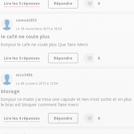
Lire les 5 réponses
Répondre
0
samueld53
Le
18 novembre 2015
à
18:03
le café ne coule plus
bonjour le cafe ne coule plus Que faire Merci
Lire les 3 réponses
Répondre
0
nico3456
Le
28 octobre 2015
à
12:04
blocage
bonjour ce matin j'ai mise une capsule et rien n'est sortie et en plus
le bras est bloquer comment faire merci
Lire les 4 réponses
Répondre
0