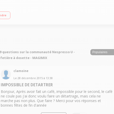
e, pure et modulable / Fournie avec 16 capsules
ndre
9 questions sur la communauté Nespresso U -
fetière à dosette - MAGIMIX
clamoine
Le
28 décembre 2015
à
13:38
IMPOSSIBLE DE DETARTRER
Bonjour, Après avoir fait un café, impossible pour le second, le café
ne coule pas j'ai donc voulu faire un détartrage, mais cela ne
marche pas non plus. Que faire ? Merci pour vos réponses et
bonnes fêtes de fin d'année