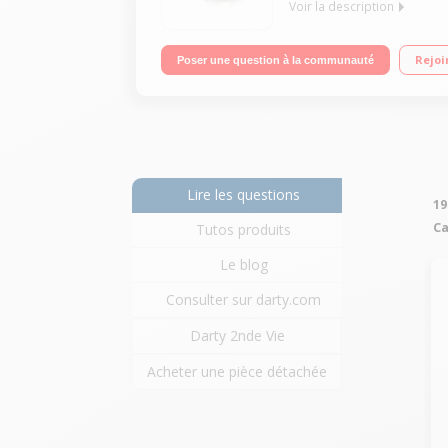
Voir la description
Expresso à capsule (Pression 19 bar) / Intelligent
Rejoi
Poser une question à la communauté
Lire les questions
19
Ca
Tutos produits
Le blog
Consulter sur darty.com
Darty 2nde Vie
Acheter une pièce détachée