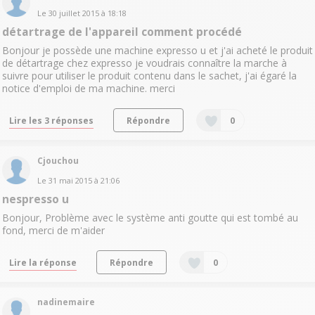
Le
30 juillet 2015
à
18:18
détartrage de l'appareil comment procédé
Bonjour je possède une machine expresso u et j'ai acheté le produit
de détartrage chez expresso je voudrais connaître la marche à
suivre pour utiliser le produit contenu dans le sachet, j'ai égaré la
notice d'emploi de ma machine. merci
Lire les 3 réponses
Répondre
0
Cjouchou
Le
31 mai 2015
à
21:06
nespresso u
Bonjour, Problème avec le système anti goutte qui est tombé au
fond, merci de m'aider
Lire la réponse
Répondre
0
nadinemaire