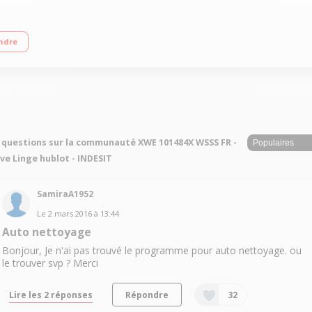
rage max. 1400 tours/min Départ différé de 1 à 24 heures 16 programmes (don
ndre
 questions sur la communauté XWE 101484X WSSS FR -
ve Linge hublot - INDESIT
SamiraA1952
Le
2 mars 2016
à
13:44
Auto nettoyage
Bonjour, Je n'ai pas trouvé le programme pour auto nettoyage. ou
le trouver svp ? Merci
Lire les 2 réponses
Répondre
32