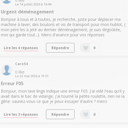
0
like
Le
14 juillet 2026
à
16:44
Urgent déménagement
Bonjour à tous et à toutes, je recherche, juste pour déplacer ma
machine à laver, des boulons et vis de transport pour mon hublot, (
mon père les a jeté au dernier déménagement, je suis dégoûtée,
moi qui garde tout...). Merci d'avance pour vos réponses
Lire les 4 réponses
Répondre
0
Caro54
0
like
Le
22 mai 2026
à
19:51
Erreur F05
Bonjour, mon lave linge indique une erreur F05. J'ai vidé l'eau qu'il y
avait dans le bac de vidange, j'ai tourné la petite roulette, rien ne la
gêne. sauriez-vous ce que je peux essayer d'autre ? merci
Lire les 3 réponses
Répondre
0