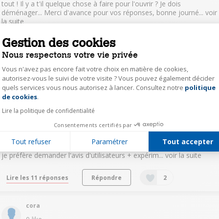
tout ! Il y a t'il quelque chose à faire pour l'ouvrir ? Je dois
déménager... Merci d'avance pour vos réponses, bonne journé...
voir
la suite
Gestion des cookies
Lire les 5 réponses
Répondre
3
Nous respectons votre vie privée
Vous n'avez pas encore fait votre choix en matière de cookies,
fran15230800
autorisez-vous le suivi de votre visite ? Vous pouvez également décider
7
likes
quels services vous nous autorisez à lancer. Consultez notre
politique
Axeptio consent
Le
16 septembre 2018
à
14:03
de cookies
.
Lavage couette 240x220 en synthétique enveloppe
Lire la politique de confidentialité
coton
Consentements certifiés par
Bonjour, Pouvez vous me dire si il est possible de laver une couette
synthétique 240x220 dans cette machine ? Il est indiqué 400g/m2
Tout refuser
Paramétrer
Tout accepter
sur l'étiquette de ma couette. Vu que je viens d'avoir cette machine
je préfère demander l'avis d'utilisateurs + expérim...
voir la suite
Lire les 11 réponses
Répondre
2
cora