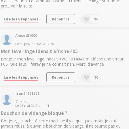
d'accélération. Le tambour tourne au ralenti... Le linge sort donc
pro...
voir la suite
Lire les 8 réponses
Répondre
18
Anicet51000
Le
30 janvier 2020
à
17:58
Mon lave-linge Idensit affiche F05
Bonjour mon lave linge Indesit XWE 101484X m'affiche une erreur
F05. Que faut-il faire? je ne connait rien. Merci d'avance
Lire les 4 réponses
Répondre
10
fran64621626
7
likes
Le
28 mai 2019
à
11:44
Bouchon de vidange bloqué ?
Bonjour, j'ai acheté cette machine il y a quelques mois. Je n'ai
jamais réussi à ouvrir le bouchon de vidange. Il ne tourne pas du