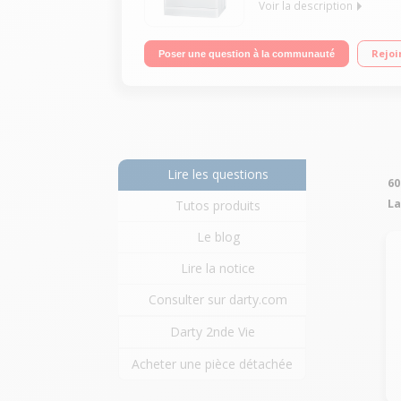
Voir la description
Capacité 10 kg (tambour 71 L) - Classe A+++ Esso
Rejoi
Poser une question à la communauté
Lire les questions
60
La
Tutos produits
Le blog
Lire la notice
Consulter sur darty.com
Darty 2nde Vie
Acheter une pièce détachée