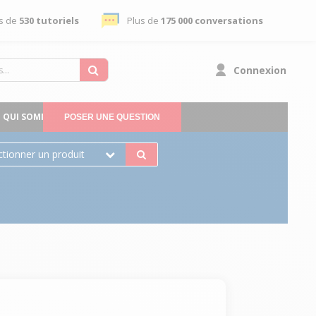
s de
530 tutoriels
Plus de
175 000 conversations
Connexion
QUI SOMMES-NOUS
POSER UNE QUESTION
ctionner un produit