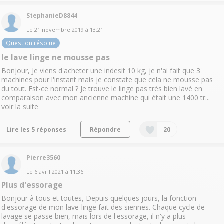
StephanieD8844
Le
21 novembre 2019
à
13:21
Question résolue
le lave linge ne mousse pas
Bonjour, Je viens d'acheter une indesit 10 kg, je n'ai fait que 3
machines pour l'instant mais je constate que cela ne mousse pas
du tout. Est-ce normal ? Je trouve le linge pas très bien lavé en
comparaison avec mon ancienne machine qui était une 1400 tr...
voir la suite
Lire les 5 réponses
Répondre
20
Pierre3560
Le
6 avril 2021
à
11:36
Plus d'essorage
Bonjour à tous et toutes, Depuis quelques jours, la fonction
d'essorage de mon lave-linge fait des siennes. Chaque cycle de
lavage se passe bien, mais lors de l'essorage, il n'y a plus