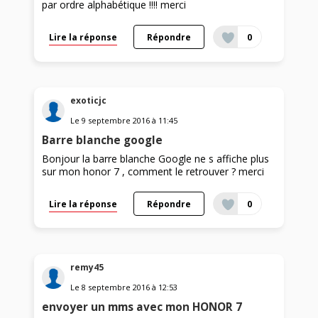
par ordre alphabétique !!!! merci
Lire la réponse
Répondre
0
exoticjc
Le
9 septembre 2016
à
11:45
Barre blanche google
Bonjour la barre blanche Google ne s affiche plus
sur mon honor 7 , comment le retrouver ? merci
Lire la réponse
Répondre
0
remy45
Le
8 septembre 2016
à
12:53
envoyer un mms avec mon HONOR 7