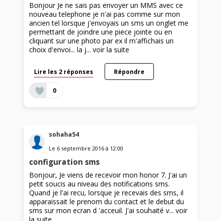
Bonjour Je ne sais pas envoyer un MMS avec ce
nouveau telephone je n'ai pas comme sur mon
ancien tel lorsque j'envoyais un sms un onglet me
permettant de joindre une piece jointe ou en
cliquant sur une photo par ex il m'affichais un
choix d'envoi... la j...
voir la suite
Lire les 2 réponses
Répondre
0
sohaha54
Le
6 septembre 2016
à
12:00
configuration sms
Bonjour, Je viens de recevoir mon honor 7. J'ai un
petit soucis au niveau des notifications sms.
Quand je l'ai recu, lorsque je recevais des sms, il
apparaissait le prenom du contact et le debut du
sms sur mon ecran d 'acceuil. J'ai souhaité v...
voir
la suite