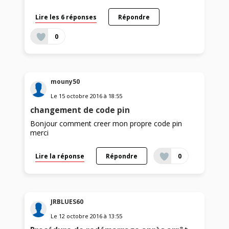
Lire les 6 réponses
Répondre
0
mouny50
Le
15 octobre 2016
à
18:55
changement de code pin
Bonjour comment creer mon propre code pin
merci
Lire la réponse
Répondre
0
JRBLUES60
Le
12 octobre 2016
à
13:55