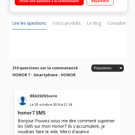
Rejoindre
Poser une question à la communauté
2,2GHz - 32Go de mémoire Appareil photo 20 mégapixels -
Vidéo Full HD 1080p
Lire les questions
Tutos produits
Le blog
Consulter sur
210 questions sur la communauté
HONOR 7 - Smartphone - HONOR
BRASSENSsete
Le
20 octobre 2016
à
21:14
honor7 SMS
Bonjour Pouvez-vous me dire comment suprimer
les SMS sur mon Honor7 Ils s'accumulent, je
voudrais faire le vide. Merci d'avance