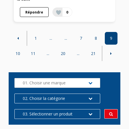
Répondre
0
1
...
...
7
8
9
10
11
...
20
...
21
01. Choisir une marque
02. Choisir la catégorie
03. Sélectionner un produit