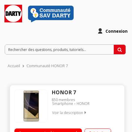
Connexion
Accueil
Communauté HONOR 7
HONOR 7
850
membres
Smartphone
HONOR
Voir la description
Mobile sous Android 5.0 - Lollipop - 4G Écran tactile 13,2cm
(5,2'') - Full HD 1920 x 1080 pixels Processeur Octo-coeur