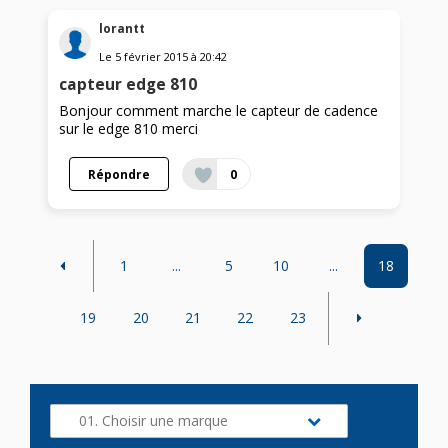
lorantt
Le
5 février 2015
à
20:42
capteur edge 810
Bonjour comment marche le capteur de cadence
sur le edge 810 merci
Répondre
0
1
...
5
10
...
18
19
20
21
22
23
01. Choisir une marque