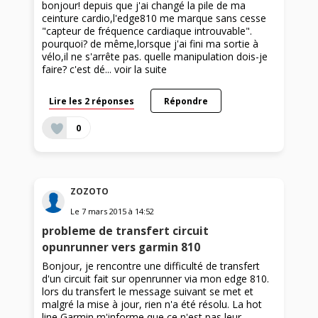
bonjour! depuis que j'ai changé la pile de ma
ceinture cardio,l'edge810 me marque sans cesse
"capteur de fréquence cardiaque introuvable".
pourquoi? de même,lorsque j'ai fini ma sortie à
vélo,il ne s'arrête pas. quelle manipulation dois-je
faire? c'est dé...
voir la suite
Lire les 2 réponses
Répondre
0
ZOZOTO
Le
7 mars 2015
à
14:52
probleme de transfert circuit
opunrunner vers garmin 810
Bonjour, je rencontre une difficulté de transfert
d'un circuit fait sur openrunner via mon edge 810.
lors du transfert le message suivant se met et
malgré la mise à jour, rien n'a été résolu. La hot
line Garmin m'informe que ce n'est pas leur