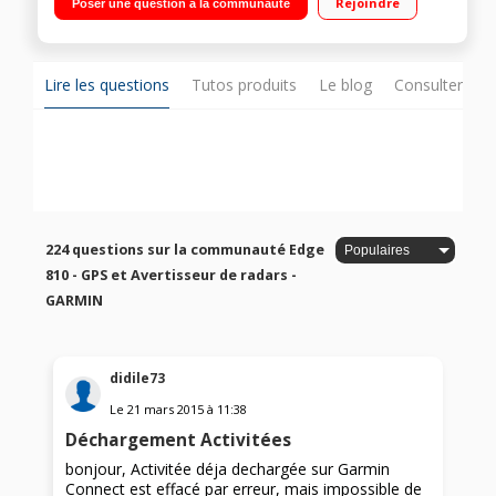
Rejoindre
Poser une question à la communauté
Records personnels - Entraînements / Connectivité Bluetooth -
Compatible iOS et Android - Application gratuite
Lire les questions
Tutos produits
Le blog
Consulter sur
224 questions sur la communauté Edge
810 - GPS et Avertisseur de radars -
GARMIN
didile73
Le
21 mars 2015
à
11:38
Déchargement Activitées
bonjour, Activitée déja dechargée sur Garmin
Connect est effacé par erreur, mais impossible de