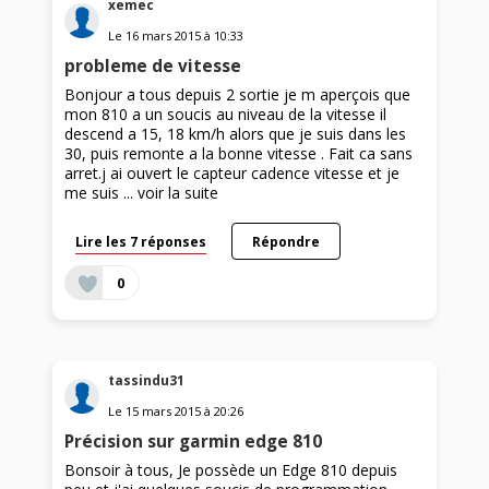
xemec
Le
16 mars 2015
à
10:33
probleme de vitesse
Bonjour a tous depuis 2 sortie je m aperçois que
mon 810 a un soucis au niveau de la vitesse il
descend a 15, 18 km/h alors que je suis dans les
30, puis remonte a la bonne vitesse . Fait ca sans
arret.j ai ouvert le capteur cadence vitesse et je
me suis ...
voir la suite
Lire les 7 réponses
Répondre
0
tassindu31
Le
15 mars 2015
à
20:26
Précision sur garmin edge 810
Bonsoir à tous, Je possède un Edge 810 depuis