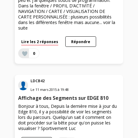
peu et j'ai quelques soucis de programmation.
Dans la fenêtre / PROFIL D’ACTIVITÉ /
NAVIGATION / CARTE / VISUALISATION DE
CARTE PERSONNALISÉE : plusieurs possibilités
dans les différentes fenêtre mais aucune...
voir la
suite
Lire les 2 réponses
Répondre
0
LDCB42
Le
11 mars 2015
à
19:48
Affichage des Segments sur EDGE 810
Bonjour à tous, Depuis la dernière mise à jour du
Edge 810, il y a possibilité de voir les segments
lors du parcours. Quelqu'un sait il comment on
doit procéder sur la bête pour qu'on puisse les
visualiser ? Sportivement Luc