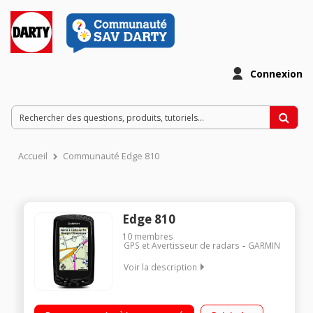
Connexion
Accueil
Communauté Edge 810
Edge 810
10
membres
GPS et Avertisseur de radars
GARMIN
Voir la description
Usage principal : vélo, VTT, performance et navigation / Ecran
couleur tactile 2,6" (6,6 cm) / Suivi en temps réel de l'activité -