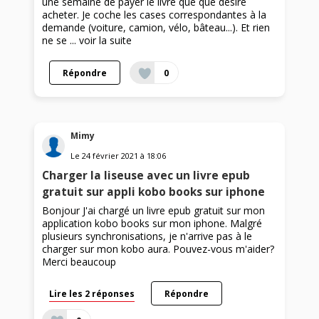
une semaine de payer le livre que que désire
acheter. Je coche les cases correspondantes à la
demande (voiture, camion, vélo, bâteau...). Et rien
ne se ...
voir la suite
Répondre
0
Mimy
Le
24 février 2021
à
18:06
Charger la liseuse avec un livre epub
gratuit sur appli kobo books sur iphone
Bonjour J'ai chargé un livre epub gratuit sur mon
application kobo books sur mon iphone. Malgré
plusieurs synchronisations, je n'arrive pas à le
charger sur mon kobo aura. Pouvez-vous m'aider?
Merci beaucoup
Lire les 2 réponses
Répondre