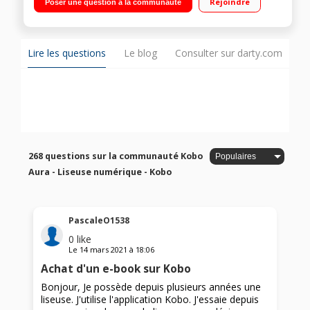
Rejoindre
Poser une question à la communauté
raison de 30 minutes de lecture / jour)
Lire les questions
Le blog
Consulter sur darty.com
268 questions sur la communauté Kobo
Aura - Liseuse numérique - Kobo
PascaleO1538
0
like
Le
14 mars 2021
à
18:06
Achat d'un e-book sur Kobo
Bonjour, Je possède depuis plusieurs années une
liseuse. J'utilise l'application Kobo. J'essaie depuis