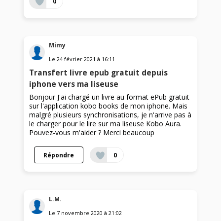
0
Mimy
Le
24 février 2021
à
16:11
Transfert livre epub gratuit depuis
iphone vers ma liseuse
Bonjour J'ai chargé un livre au format ePub gratuit
sur l'application kobo books de mon iphone. Mais
malgré plusieurs synchronisations, je n'arrive pas à
le charger pour le lire sur ma liseuse Kobo Aura.
Pouvez-vous m'aider ? Merci beaucoup
Répondre
0
L.M.
Le
7 novembre 2020
à
21:02