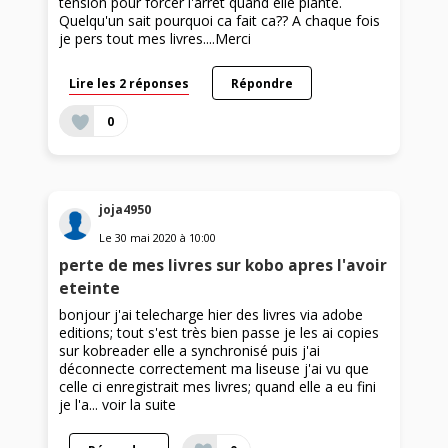
tension pour forcer l'arrêt quand elle plante.
Quelqu'un sait pourquoi ca fait ca?? A chaque fois
je pers tout mes livres....Merci
Lire les 2 réponses
Répondre
0
joja4950
Le
30 mai 2020
à
10:00
perte de mes livres sur kobo apres l'avoir
eteinte
bonjour j'ai telecharge hier des livres via adobe
editions; tout s'est très bien passe je les ai copies
sur kobreader elle a synchronisé puis j'ai
déconnecte correctement ma liseuse j'ai vu que
celle ci enregistrait mes livres; quand elle a eu fini
je l'a...
voir la suite