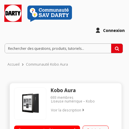
Connexion
Accueil
Communauté Kobo Aura
Kobo Aura
693
membres
Liseuse numérique
Kobo
Voir la description
Ecran 6" tactile à reflets réduits/Eclairage ComfortLight
intégré/Mémoire interne 4 Go/Autonomie de plus de 2 mois (à