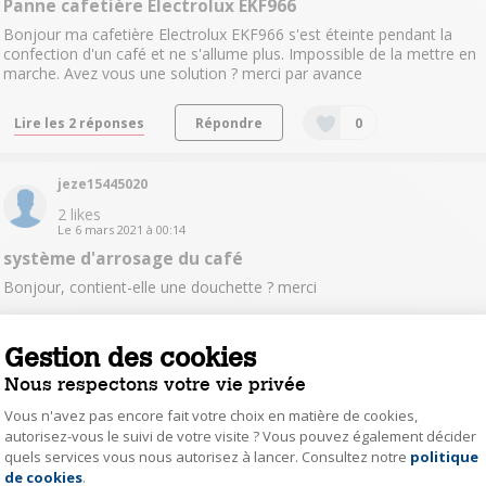
Panne cafetière Electrolux EKF966
Bonjour ma cafetière Electrolux EKF966 s'est éteinte pendant la
confection d'un café et ne s'allume plus. Impossible de la mettre en
marche. Avez vous une solution ? merci par avance
Lire les 2 réponses
Répondre
0
jeze15445020
2
likes
Le
6 mars 2021
à
00:14
système d'arrosage du café
Bonjour, contient-elle une douchette ? merci
Lire les 8 réponses
Répondre
0
Gestion des cookies
Nous respectons votre vie privée
maga15500856
Vous n'avez pas encore fait votre choix en matière de cookies,
Le
21 janvier 2021
à
08:36
autorisez-vous le suivi de votre visite ? Vous pouvez également décider
Bruit cafetière electrolux
quels services vous nous autorisez à lancer. Consultez notre
politique
Axeptio consent
de cookies
.
Bonjour, peut on arrêter le bip lorsque le café est prêt ? merci pour