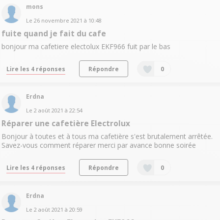
mons
Le
26 novembre 2021
à
10:48
fuite quand je fait du cafe
bonjour ma cafetiere electolux EKF966 fuit par le bas
Lire les 4 réponses
Répondre
0
Erdna
Le
2 août 2021
à
22:54
Réparer une cafetière Electrolux
Bonjour à toutes et à tous ma cafetière s'est brutalement arrêtée.
Savez-vous comment réparer merci par avance bonne soirée
Lire les 4 réponses
Répondre
0
Erdna
Le
2 août 2021
à
20:59