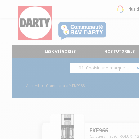
Plus 
LES CATÉGORIES
NOS TUTORIELS
01. Choisir une marque
Accueil
Communauté EKF966
EKF966
Cafetière
ELECTROLUX
-
1