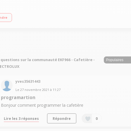
uttes Plateau chauffe tasses Niveau d'eau visible - Ecran LCD
ndre
 questions sur la communauté EKF966 - Cafetière -
LECTROLUX
yves35631443
Le
27 novembre 2021
à
11:27
programartion
Bonjour comment programmer la cafetière
Lire les 3 réponses
Répondre
0