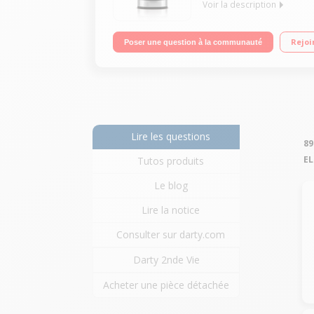
Voir la description
Cafetière programmable 15 tasses Système anti-go
Rejoi
Poser une question à la communauté
Lire les questions
89
E
Tutos produits
Le blog
Lire la notice
Consulter sur darty.com
Darty 2nde Vie
Acheter une pièce détachée