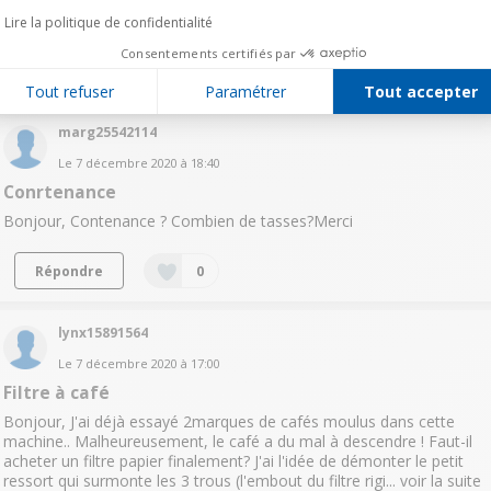
vos réponses RM
Lire la politique de confidentialité
Consentements certifiés par
Lire les 7 réponses
Répondre
0
Tout refuser
Paramétrer
Tout accepter
marg25542114
Le
7 décembre 2020
à
18:40
Conrtenance
Bonjour, Contenance ? Combien de tasses?Merci
Répondre
0
lynx15891564
Le
7 décembre 2020
à
17:00
Filtre à café
Bonjour, J'ai déjà essayé 2marques de cafés moulus dans cette
machine.. Malheureusement, le café a du mal à descendre ! Faut-il
acheter un filtre papier finalement? J'ai l'idée de démonter le petit
ressort qui surmonte les 3 trous (l'embout du filtre rigi...
voir la suite