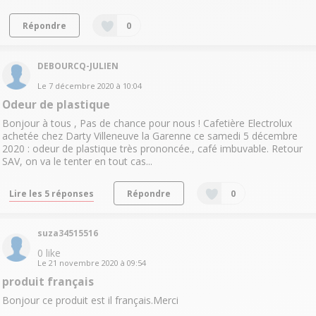
Répondre
0
DEBOURCQ-JULIEN
Le
7 décembre 2020
à
10:04
Odeur de plastique
Bonjour à tous , Pas de chance pour nous ! Cafetière Electrolux
achetée chez Darty Villeneuve la Garenne ce samedi 5 décembre
2020 : odeur de plastique très prononcée., café imbuvable. Retour
SAV, on va le tenter en tout cas...
Lire les 5 réponses
Répondre
0
suza34515516
0
like
Le
21 novembre 2020
à
09:54
produit français
Bonjour ce produit est il français.Merci