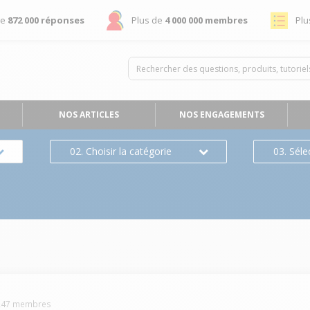
de
872 000 réponses
Plus de
4 000 000 membres
Plu
NOS ARTICLES
NOS ENGAGEMENTS
02. Choisir la catégorie
03. Séle
247
membres