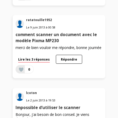
ratatouille1952
Le
9 juin 2013
à
00:58
comment scanner un document avec le
modèle Pixma MP230
merci de bien vouloir me répondre, bonne journée
Lire les 3 réponses
Répondre
0
lcoton
Le
2 juin 2013
à
19:53
Impossible d’utiliser le scanner
Bonjour, j'ai besoin de bon conseil. Je viens