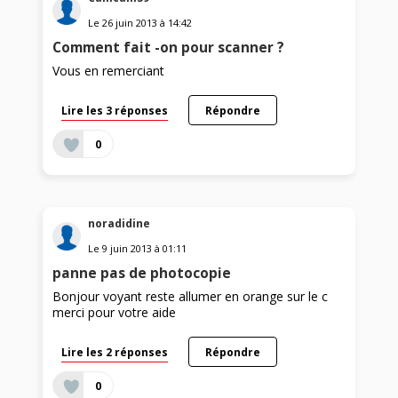
Le
26 juin 2013
à
14:42
Comment fait -on pour scanner ?
Vous en remerciant
Lire les 3 réponses
Répondre
0
noradidine
Le
9 juin 2013
à
01:11
panne pas de photocopie
Bonjour voyant reste allumer en orange sur le c
merci pour votre aide
Lire les 2 réponses
Répondre
0