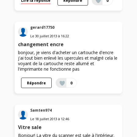
Lire la réponse
Répondre
0
gerard17750
Le
30 juillet 2013
à
16:22
changement encre
bonjour, je viens d'acheter un cartouche d'encre
j'ai tout bien enlevé les upercules et malgré cela le
voyant de la cartouche reste allumé et
l'imprimante ne fonctionne pas
Répondre
0
Samten974
Le
18 juillet 2013
à
12:46
Vitre sale
Bonjour! La vitre du scanner est sale à l'intérieur.