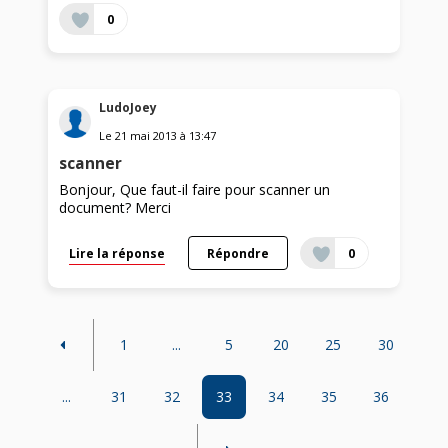
0
LudoJoey
Le
21 mai 2013
à
13:47
scanner
Bonjour, Que faut-il faire pour scanner un
document? Merci
Lire la réponse
Répondre
0
1
...
5
20
25
30
...
31
32
33
34
35
36