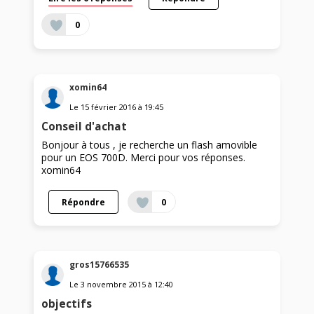
0
xomin64
Le
15 février 2016
à
19:45
Conseil d'achat
Bonjour à tous , je recherche un flash amovible
pour un EOS 700D. Merci pour vos réponses.
xomin64
Répondre
0
gros15766535
Le
3 novembre 2015
à
12:40
objectifs