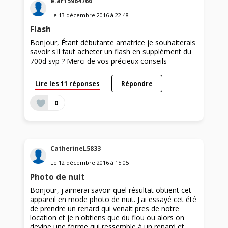
e.ar15964766
Le
13 décembre 2016
à
22:48
Flash
Bonjour, Étant débutante amatrice je souhaiterais
savoir s'il faut acheter un flash en supplément du
700d svp ? Merci de vos précieux conseils
Lire les 11 réponses
Répondre
0
CatherineL5833
Le
12 décembre 2016
à
15:05
Photo de nuit
Bonjour, j'aimerai savoir quel résultat obtient cet
appareil en mode photo de nuit. J'ai essayé cet été
de prendre un renard qui venait pres de notre
location et je n'obtiens que du flou ou alors on
devine une forme qui ressemble à un renard et