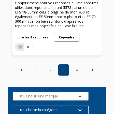
Bonjour merci pour vos reponses qui me sont tres
utiles donc reponse a gerard 5578 j ai un objectif
EFS 18-55mm celui d origi, ne de mon 450 et
également un EF 50mm macro photo et unEF 70-
300 mm canon bien sur donc d apres vos
reponses mes objectifs s ad...
voir la suite
Lire les 2 réponses
Répondre
0
1
2
3
4
01. Choisir une marque
02. Choisir la catégorie