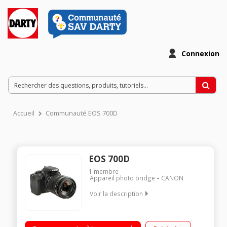
Connexion
Accueil
Communauté EOS 700D
EOS 700D
1
membre
Appareil photo bridge
CANON
Voir la description
Capteur CMOS 18 millions de pixels Ecran LCD 7,7 cm 1040K
pixels tactile multitouch et orientable 9 collimateurs AF, rafale