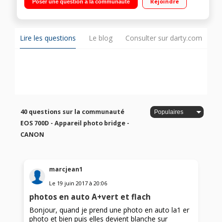
Rejoindre
Poser une question à la communauté
5 i/sec Vidéo 1080p
Lire les questions
Le blog
Consulter sur darty.com
40 questions sur la communauté
EOS 700D - Appareil photo bridge -
CANON
marcjean1
Le
19 juin 2017
à
20:06
photos en auto A+vert et flach
Bonjour, quand je prend une photo en auto la1 er
photo et bien puis elles devient blanche sur