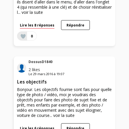
ils disent d'aller dans le menu, d'aller dans l'onglet
4 (qui ressemble à une clé) et de choisir réinitialiser
l...
voir la suite
Lire les 8 réponses
Répondre
0
DossusD1840
2
likes
Le
29 mars 2016
à
19:07
Les objectifs
Bonjour. Les objectifs fournie sont fais pour quelle
type de photo / vidéo, moi je voudrais des
objectifs pour faire des photo de sujet fixe et de
prêt, mes enfants par exemple, et des photo /
vidéo en mouvement avec des sujet éloigner,
voiture de course...
voir la suite
Lire les 6 réponses
Répondre