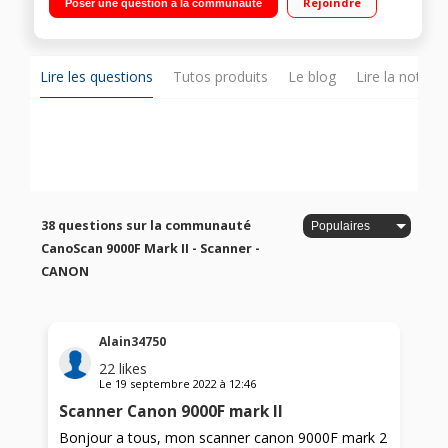
Rejoindre
Poser une question à la communauté
document et film Correction automatique de l'image
Lire les questions
Tutos produits
Le blog
Lire la notice
38 questions sur la communauté
CanoScan 9000F Mark II - Scanner -
CANON
Alain34750
22
likes
Le
19 septembre 2022
à
12:46
Scanner Canon 9000F mark II
Bonjour a tous, mon scanner canon 9000F mark 2