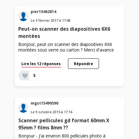
pier15462814
Le
3 février 2017
à
17:48
Peut-on scanner des diapositives 6X6
montées
Bonjour, peut-on scanner des diapositives 6X6
montées sous verre ou carton ? Merci d'avance
Lire les 12 réponses
Répondre
5
mgst15490590
Le
9 octobre 2015
à
17:16
Scanner pellicules gd format 60mm X
95mm ? films 8mm ??
Bonjour - J'ai environ 800 pellicules photo à