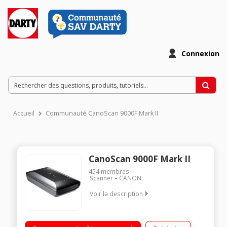
Connexion
Accueil
Communauté CanoScan 9000F Mark II
CanoScan 9000F Mark II
454
membres
Scanner
CANON
Voir la description
Numérisation professionnelle 9600 dpi Scanne négatifs,
positifs et diapositives Numérisation rapide de photos,