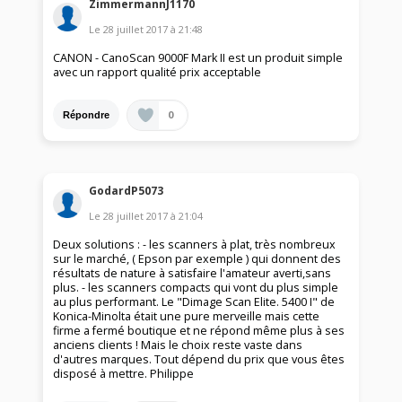
ZimmermannJ1170
Le
28 juillet 2017
à
21:48
CANON - CanoScan 9000F Mark II est un produit simple
avec un rapport qualité prix acceptable
0
Répondre
GodardP5073
Le
28 juillet 2017
à
21:04
Deux solutions : - les scanners à plat, très nombreux
sur le marché, ( Epson par exemple ) qui donnent des
résultats de nature à satisfaire l'amateur averti,sans
plus. - les scanners compacts qui vont du plus simple
au plus performant. Le "Dimage Scan Elite. 5400 I" de
Konica-Minolta était une pure merveille mais cette
firme a fermé boutique et ne répond même plus à ses
anciens clients ! Mais le choix reste vaste dans
d'autres marques. Tout dépend du prix que vous êtes
disposé à mettre. Philippe