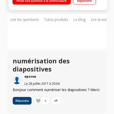
Rejoindre
Poser une question à la communauté
document et film Correction automatique de l'image
Lire les questions
Tutos produits
Le blog
Lire la notice
numérisation des
diapositives
epssou
Le
28 juillet 2017
à
20:04
Bonjour comment numériser les diapositives ? Merci
6
Répondre