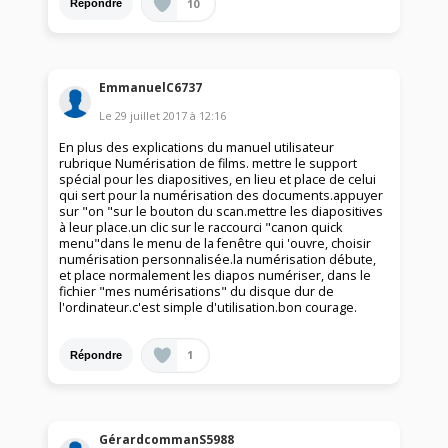
10
Répondre
EmmanuelC6737
Le
29 juillet 2017
à
12:16
En plus des explications du manuel utilisateur
rubrique Numérisation de films. mettre le support
spécial pour les diapositives, en lieu et place de celui
qui sert pour la numérisation des documents.appuyer
sur "on "sur le bouton du scan.mettre les diapositives
à leur place.un clic sur le raccourci "canon quick
menu"dans le menu de la fenêtre qui 'ouvre, choisir
numérisation personnalisée.la numérisation débute,
et place normalement les diapos numériser, dans le
fichier "mes numérisations" du disque dur de
l'ordinateur.c'est simple d'utilisation.bon courage.
1
Répondre
GérardcommanS5988