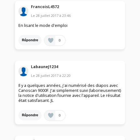
FrancoisL4572
Le
28 juillet 2017
à
23:46
En lisant le mode d'emploi
0
Répondre
LabauneJ1234
Le
28 juillet 2017
à
22:20
Il y a quelques années, j'ai numérisé des diapos avec
Canoscan 9000F. J'ai simplement suivi (laborieusement)
la notice d'utilisation fournie avec l'appareil. Le résultat
était satisfaisant. JL
0
Répondre