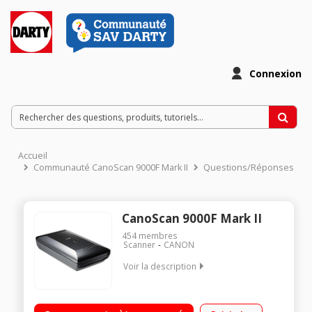
Connexion
Accueil
Communauté CanoScan 9000F Mark II
Questions/Réponses
CanoScan 9000F Mark II
454
membres
Scanner
CANON
Voir la description
Numérisation professionnelle 9600 dpi Scanne négatifs,
positifs et diapositives Numérisation rapide de photos,