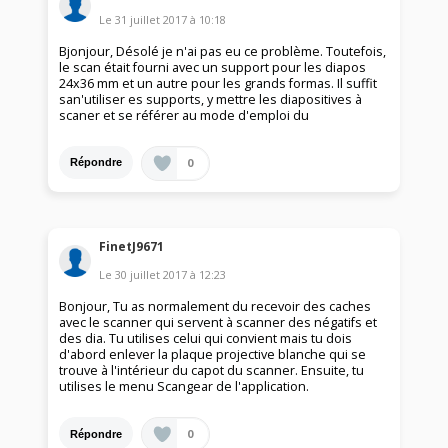
Le
31 juillet 2017
à
10:18
Bjonjour, Désolé je n'ai pas eu ce problème. Toutefois,
le scan était fourni avec un support pour les diapos
24x36 mm et un autre pour les grands formas. Il suffit
san'utiliser es supports, y mettre les diapositives à
scaner et se référer au mode d'emploi du
0
Répondre
FinetJ9671
Le
30 juillet 2017
à
12:23
Bonjour, Tu as normalement du recevoir des caches
avec le scanner qui servent à scanner des négatifs et
des dia. Tu utilises celui qui convient mais tu dois
d'abord enlever la plaque projective blanche qui se
trouve à l'intérieur du capot du scanner. Ensuite, tu
utilises le menu Scangear de l'application.
0
Répondre