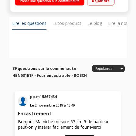
Rejoindre
Poser une question à la communauté
Grande capacité 67 litres
Lire les questions
Tutos produits
Le blog
Lire la notice
39 questions sur la communauté
HBN531E1F - Four encastrable - BOSCH
pp.m15867434
Le
2 novembre 2018
à
13:49
Encastrement
Bonjour Ma niche mesure 57 cm 5 de hauteur:
peut-on y insérer facilement de four Merci