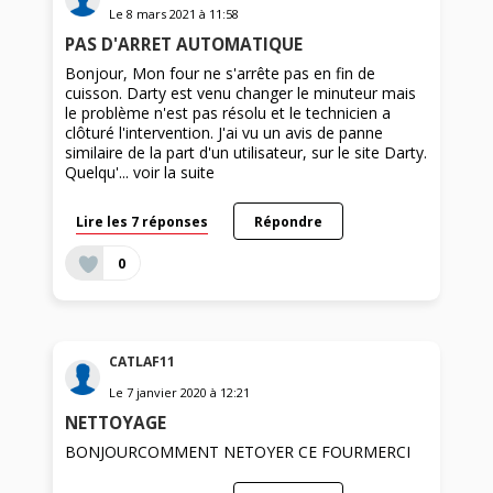
Le
8 mars 2021
à
11:58
PAS D'ARRET AUTOMATIQUE
Bonjour, Mon four ne s'arrête pas en fin de
cuisson. Darty est venu changer le minuteur mais
le problème n'est pas résolu et le technicien a
clôturé l'intervention. J'ai vu un avis de panne
similaire de la part d'un utilisateur, sur le site Darty.
Quelqu'...
voir la suite
Lire les 7 réponses
Répondre
0
CATLAF11
Le
7 janvier 2020
à
12:21
NETTOYAGE
BONJOURCOMMENT NETOYER CE FOURMERCI