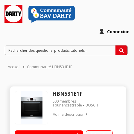
Connexion
Accueil
Communauté HBN531E1F
HBN531E1F
600
membres
Four encastrable
BOSCH
Voir la description
Encastrable - Four multifonction - Chaleur tournante Nettoyage
catalyse Programmateur électronique - 8 modes de cuisson