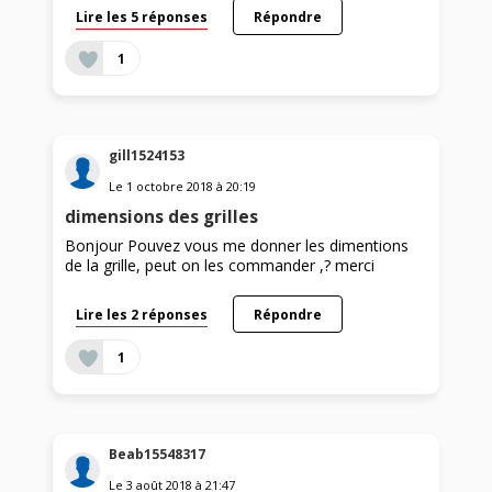
Lire les 5 réponses
Répondre
1
gill1524153
Le
1 octobre 2018
à
20:19
dimensions des grilles
Bonjour Pouvez vous me donner les dimentions
de la grille, peut on les commander ,? merci
Lire les 2 réponses
Répondre
1
Beab15548317
Le
3 août 2018
à
21:47