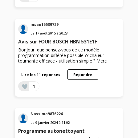
msau15539729
Le
17 août 2015
à
20:28
Avis sur FOUR BOSCH HBN 531E1F
Bonjour, que pensez-vous de ce modèle :
programmation différée possible ?? chaleur
tournante efficace - utilisation simple ? Merci
Lire les 11 réponses
Répondre
1
Nassima9876226
Le
9 janvier 2024
à
11:02
Programme autonettoyant