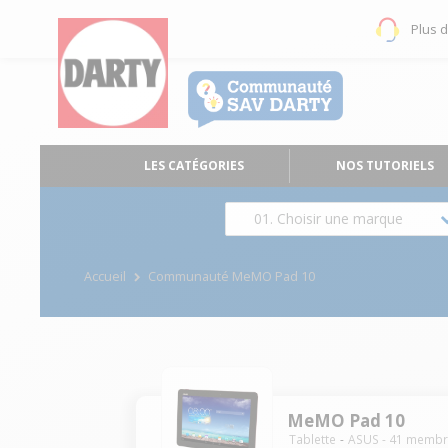
Plus 
LES CATÉGORIES
NOS TUTORIELS
01. Choisir une marque
Accueil
Communauté MeMO Pad 10
MeMO Pad 10
Tablette
ASUS
-
41
membr