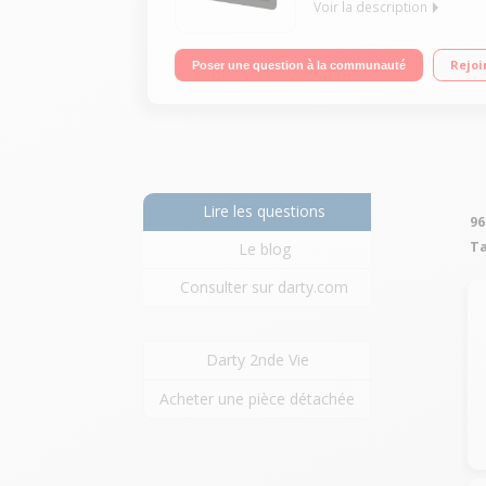
Voir la description
Ecran capacitif 10,1" HD (25,65 cm), 1280 x 800 pi
Rejoi
Poser une question à la communauté
Bluetooth 3.0
Lire les questions
96
Ta
Le blog
Consulter sur darty.com
Darty 2nde Vie
Acheter une pièce détachée