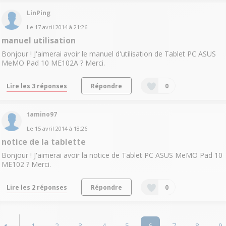
LinPing
Le
17 avril 2014
à
21:26
manuel utilisation
Bonjour ! J'aimerai avoir le manuel d'utilisation de Tablet PC ASUS
MeMO Pad 10 ME102A ? Merci.
Lire les 3 réponses
Répondre
0
tamino97
Le
15 avril 2014
à
18:26
notice de la tablette
Bonjour ! J'aimerai avoir la notice de Tablet PC ASUS MeMO Pad 10
ME102 ? Merci.
Lire les 2 réponses
Répondre
0
1
2
3
4
5
6
7
8
9