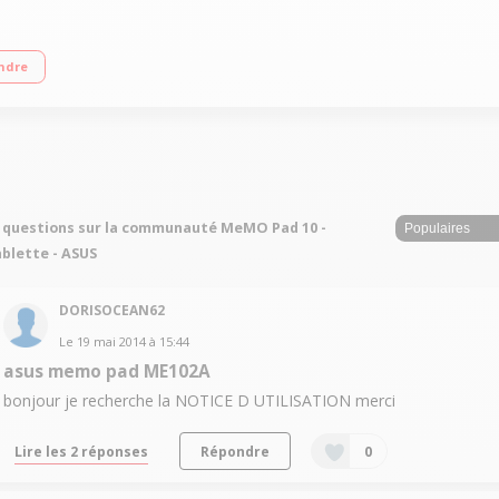
xels / Processeur Asus Quad-Core à 1,6 GHz / Mémoire interne 16 Go - Mémoire vi
ndre
 questions sur la communauté MeMO Pad 10 -
blette - ASUS
DORISOCEAN62
Le
19 mai 2014
à
15:44
asus memo pad ME102A
bonjour je recherche la NOTICE D UTILISATION merci
Lire les 2 réponses
Répondre
0