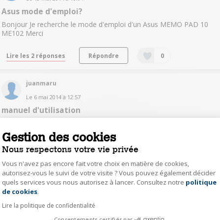
Asus mode d'emploi?
Bonjour Je recherche le mode d'emploi d'un Asus MEMO PAD 10
ME102 Merci
Lire les 2 réponses
Répondre
0
juanmaru
Le
6 mai 2014
à
12:57
manuel d'utilisation
bonjour peut-on trouver la notice sur internet? merci
Gestion des cookies
Lire la réponse
Répondre
0
Nous respectons votre vie privée
Vous n'avez pas encore fait votre choix en matière de cookies,
autorisez-vous le suivi de votre visite ? Vous pouvez également décider
jzorro
quels services vous nous autorisez à lancer. Consultez notre
politique
Axeptio consent
Le
3 mai 2014
à
23:26
de cookies
.
téléchargement de la notice
Lire la politique de confidentialité
Bonjour Besoin téléchargement de la notice d'utilisation Merci
Consentements certifiés par