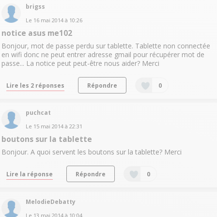
brigss
Le
16 mai 2014
à
10:26
notice asus me102
Bonjour, mot de passe perdu sur tablette. Tablette non connectée
en wifi donc ne peut entrer adresse gmail pour récupérer mot de
passe... La notice peut peut-être nous aider? Merci
Lire les 2 réponses
Répondre
0
puchcat
Le
15 mai 2014
à
22:31
boutons sur la tablette
Bonjour. A quoi servent les boutons sur la tablette? Merci
Lire la réponse
Répondre
0
MelodieDebatty
Le
13 mai 2014
à
10:04