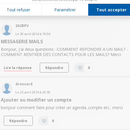
Lire les 2 réponses
Répondre
0
Tout refuser
Paramétrer
Tout accepter
2A2BPV
Le
30 avril 2014
à
19:06
MESSAGERIE MAILS
Bonjour, j'ai deux questions: -COMMENT REPONDRE A UN MAIL? -
COMMENT RENTRER DES CONTACTS POUR LES MAILS? Merci
Lire la réponse
Répondre
0
dronsard
Le
23 avril 2014
à
20:59
Ajouter ou modifier un compte
bonjour comment faire pour créer un agenda..compte etc.. merci
Répondre
0