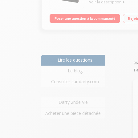
Voir la description
Ecran capacitif 10,1" HD (25,65 cm), 1280 x 800 pi
Rejoi
Poser une question à la communauté
Bluetooth 3.0
Lire les questions
96
Ta
Le blog
Consulter sur darty.com
Darty 2nde Vie
Acheter une pièce détachée