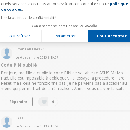
quels services vous nous autorisez à lancer. Consultez notre
politique
Axeptio consent
Le
25 décembre 2013
à
20:31
de cookies
.
notice
Lire la politique de confidentialité
Bonjour Je recherche de la notice d'emploi memo pad fhd10 Merci
Consentements certifiés par
Lire la réponse
Répondre
0
Tout refuser
Paramétrer
Tout accepter
Emmanuelle1965
Le
6 décembre 2013
à
19:07
Code PIN oublié
Bonjour, ma fille a oublié le code PIN de sa tablette ASUS MeMo
Pad. Elle est impossible à débloquer. J'ai essayé la procédure Hard
Reset mais cela ne fonctionne pas. Je ne parviens pas à accéder au
menu qui permettrait de la réinitialiser. Auriez-vous u...
voir la suite
Répondre
0
SYLHER
Le
5 décembre 2013
à
11:53