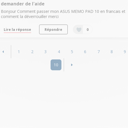
demander de l'aide
Bonjour Comment passer mon ASUS MEMO PAD 10 en francais et
comment la déverrouiller merci
Lire la réponse
Répondre
0
1
2
3
4
5
6
7
8
9
10