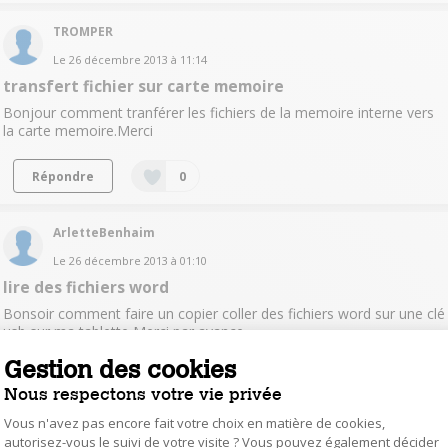
TROMPER
Le
26 décembre 2013
à
11:14
transfert fichier sur carte memoire
Bonjour comment tranférer les fichiers de la memoire interne vers
la carte memoire.Merci
Répondre
0
ArletteBenhaim
Le
26 décembre 2013
à
01:10
lire des fichiers word
Bonsoir comment faire un copier coller des fichiers word sur une clé
usb sur ma tablette Merci par avance
Gestion des cookies
Répondre
0
Nous respectons votre vie privée
Vous n'avez pas encore fait votre choix en matière de cookies,
lilicool
autorisez-vous le suivi de votre visite ? Vous pouvez également décider