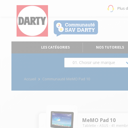
Plus 
LES CATÉGORIES
NOS TUTORIELS
01. Choisir une marque
Accueil
Communauté MeMO Pad 10
MeMO Pad 10
Tablette
ASUS
-
41
membr