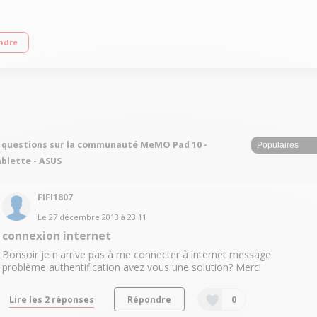
xels / Processeur Asus Quad-Core à 1,6 GHz / Mémoire interne 16 Go - Mémoire vi
ndre
 questions sur la communauté MeMO Pad 10 -
blette - ASUS
FIFI1807
Le
27 décembre 2013
à
23:11
connexion internet
Bonsoir je n'arrive pas à me connecter à internet message
problème authentification avez vous une solution? Merci
Lire les 2 réponses
Répondre
0