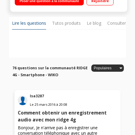
Rejoindre
Poser une question à la communauté
Mémoire 16Go - RAM 2Go / Photo 13 Mégapixels - Vidéo HD
Lire les questions
Tutos produits
Le blog
Consulter sur
76 questions sur la communauté RIDGE
4G - Smartphone - WIKO
Isa3287
Le
25 mars 2016
à
20:08
Comment obtenir un enregistrement
audio avec mon ridge 4g
Bonjour, Je n'arrive pas à enregistrer une
conversation téléphonique avec un autre