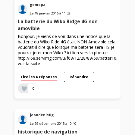
gemopa
Le
18 janvier 2016
à
11:52
La batterie du Wiko Ridge 4G non
amovible
Bonjour, Je viens de voir dans une notice que la
batterie du Wiko Ride 4G était NON Amovible cela
voudrait-il dire que lorsque ma batterie sera HS je
pourrai jeter mon Wiko ? ici lien vers la photo :
http://i68.servimg.com/u/f68/12/28/89/59/batter10....
voir la suite
Lire les 6 réponses
Répondre
0
jeandenisflg
Le
29 décembre 2015
à
10:40
historique de navigation