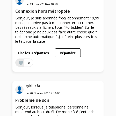
Le
13 mars 2016
à
10:20
Connexion hors métropole
Bonjour, Je suis abonnée free( abonnement 19,99)
mais je n arrive pas à me connecter outre mer.
Les réseaux s affichent tous "Forbidden" Sur le
téléphone je ne peux pas faire autre chose que "
recherche automatique " .J'ai éteint plusieurs fois
le té...
voir la suite
Lire les 3 réponses
Répondre
0
Sybillafa
Le
20 février 2016
à
16:05
Problème de son
Bonjour, lorsque je téléphone, personne ne
m'entend au bout du fil. De mon côté j'entends