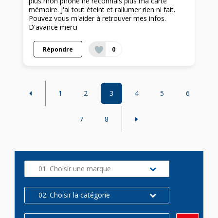
plus mon phone ne reconnais plus ma carte
mémoire. J'ai tout éteint et rallumer rien ni fait.
Pouvez vous m'aider à retrouver mes infos.
D'avance merci
Répondre
0
1
2
3
4
5
6
7
8
01. Choisir une marque
02. Choisir la catégorie