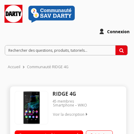
Connexion
Accueil
Communauté RIDGE 4G
RIDGE 4G
45
membres
Smartphone
WIKO
Voir la description
Mobile sous Android 4.4.4 KitKat - 4G / Ecran tactile 12.7 cm
(5") - HD 1280 X 720 pixels / Processeur Quad-core 1,2 GHz -