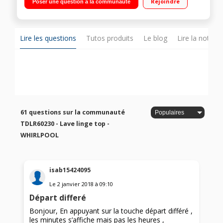
Rejoindre
Poser une question à la communauté
restant Moteur ZEN - Programmateur 6 ème Sens
Lire les questions
Tutos produits
Le blog
Lire la notice
61 questions sur la communauté
TDLR60230 - Lave linge top -
WHIRLPOOL
isab15424095
Le
2 janvier 2018
à
09:10
Départ differé
Bonjour, En appuyant sur la touche départ différé ,
les minutes s’affiche mais pas les heures ,