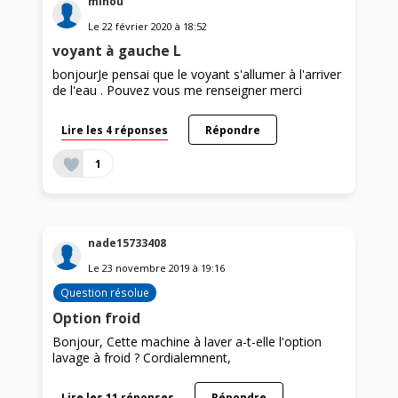
minou
Le
22 février 2020
à
18:52
voyant à gauche L
bonjourJe pensai que le voyant s'allumer à l'arriver
de l'eau . Pouvez vous me renseigner merci
Lire les 4 réponses
Répondre
1
nade15733408
Le
23 novembre 2019
à
19:16
Question résolue
Option froid
Bonjour, Cette machine à laver a-t-elle l'option
lavage à froid ? Cordialemnent,
Lire les 11 réponses
Répondre