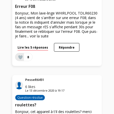
Erreur F08
Bonjour, Mon lave-linge WHIRLPOOL TDLR60230
(4 ans) vient de s'arrêter sur une erreur F08; dans
la notice ils indiquent d'annuler mais lorsque je le
fais un message rES s'affiche pendant 30s pour
finalement se rebloquer sur l'erreur F08. Que puis-
je faire...
voir la suite
Lire les 5 réponses
Répondre
8
PesseR6451
6
likes
Le
13 décembre 2020
à
19:17
Question résolue
roulettes?
Bonjour, cet appareil à t'il des roulettes? merci