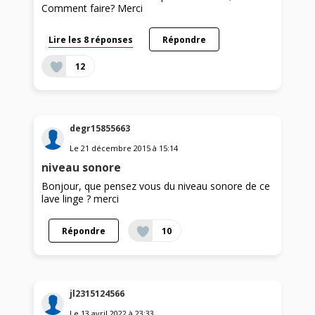
Comment faire? Merci
Lire les 8 réponses
Répondre
12
degr15855663
Le
21 décembre 2015
à
15:14
niveau sonore
Bonjour, que pensez vous du niveau sonore de ce
lave linge ? merci
Répondre
10
jl2315124566
Le
13 avril 2022
à
23:33