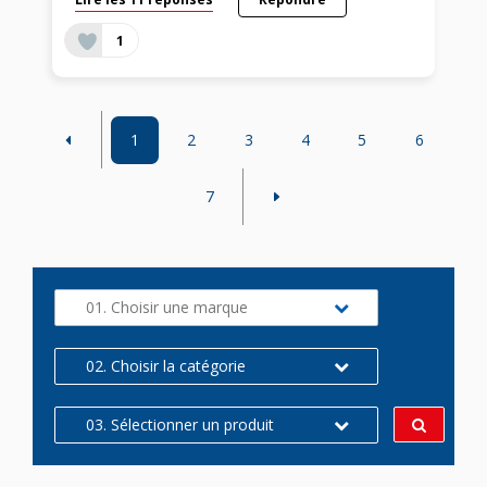
1
1
2
3
4
5
6
7
01. Choisir une marque
02. Choisir la catégorie
03. Sélectionner un produit