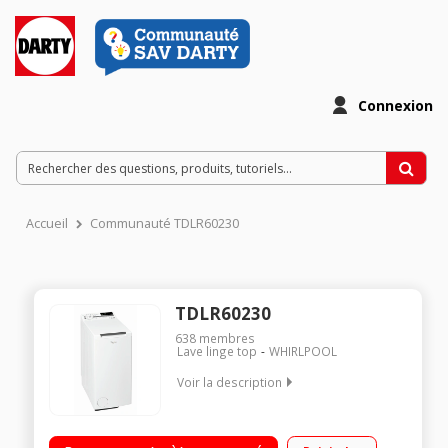
Connexion
Accueil
Communauté TDLR60230
TDLR60230
638
membres
Lave linge top
WHIRLPOOL
Voir la description
Capacité 6 kg (tambour 42 L) - Classe A+++ Essorage variable
jusqu'à 1200 tours/min Départ différé / Affichage du temps