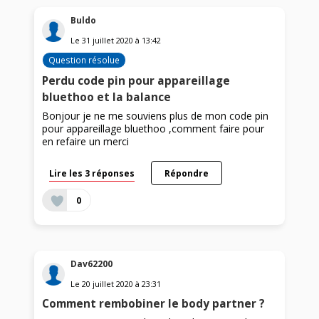
Buldo
Le
31 juillet 2020
à
13:42
Question résolue
Perdu code pin pour appareillage
bluethoo et la balance
Bonjour je ne me souviens plus de mon code pin
pour appareillage bluethoo ,comment faire pour
en refaire un merci
Lire les 3 réponses
Répondre
0
Dav62200
Le
20 juillet 2020
à
23:31
Comment rembobiner le body partner ?