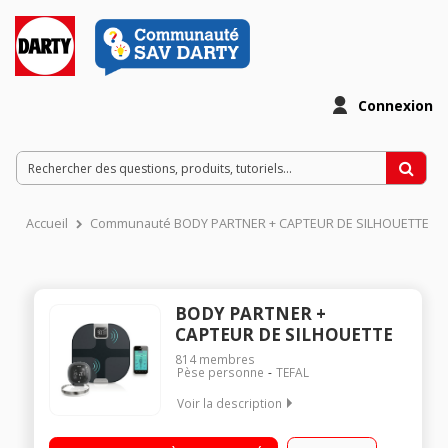
Connexion
Accueil
Communauté BODY PARTNER + CAPTEUR DE SILHOUETTE
BODY PARTNER +
CAPTEUR DE SILHOUETTE
814
membres
Pèse personne
TEFAL
Voir la description
Impédancemètre connecté : mesure le poids, l’IMC et la
composition corporelle Capteur de silhouette connecté :