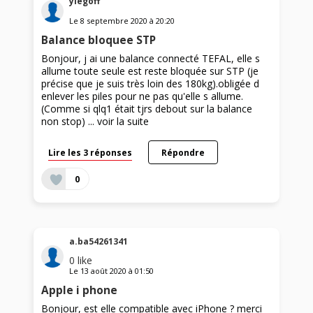
ylegoff
Le
8 septembre 2020
à
20:20
Balance bloquee STP
Bonjour, j ai une balance connecté TEFAL, elle s
allume toute seule est reste bloquée sur STP (je
précise que je suis très loin des 180kg).obligée d
enlever les piles pour ne pas qu'elle s allume.
(Comme si qlq1 était tjrs debout sur la balance
non stop) ...
voir la suite
Lire les 3 réponses
Répondre
0
a.ba54261341
0
like
Le
13 août 2020
à
01:50
Apple i phone
Bonjour, est elle compatible avec iPhone ? merci