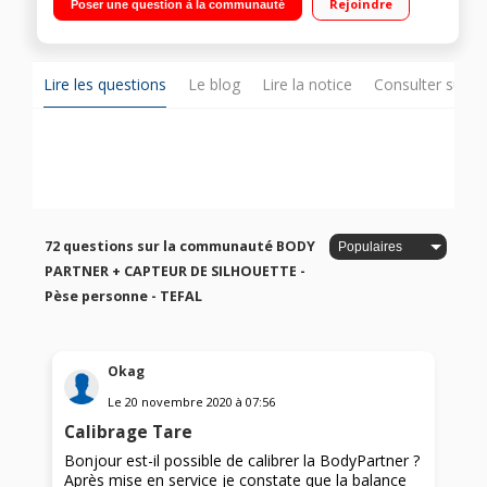
Rejoindre
Poser une question à la communauté
permet de mesurer jusqu’à 6 zones du corps 8 mémoires +
profil invité Portée 180 kg
Lire les questions
Le blog
Lire la notice
Consulter sur d
72 questions sur la communauté BODY
PARTNER + CAPTEUR DE SILHOUETTE -
Pèse personne - TEFAL
Okag
Le
20 novembre 2020
à
07:56
Calibrage Tare
Bonjour est-il possible de calibrer la BodyPartner ?
Après mise en service je constate que la balance