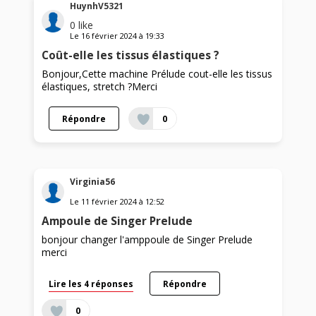
HuynhV5321
0
like
Le
16 février 2024
à
19:33
Coût-elle les tissus élastiques ?
Bonjour,Cette machine Prélude cout-elle les tissus
élastiques, stretch ?Merci
Répondre
0
Virginia56
Le
11 février 2024
à
12:52
Ampoule de Singer Prelude
bonjour changer l'amppoule de Singer Prelude
merci
Lire les 4 réponses
Répondre
0