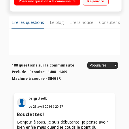
Rejoindre
Poser une question à la communauté
en 4 étapes - Rhéostat Eclairage du plan de travail - Porte
canette métallique
Lire les questions
Le blog
Lire la notice
Consulter sur d
188 questions sur la communauté
Prelude - Promise - 1408 - 1409 -
Machine à coudre - SINGER
brigittedb
Le
23 avril 2014
à
20:57
Bouclettes !
Bonjour à tous, Je suis débutante, je pense avoir
bien enfilé mais quand je couds le point du