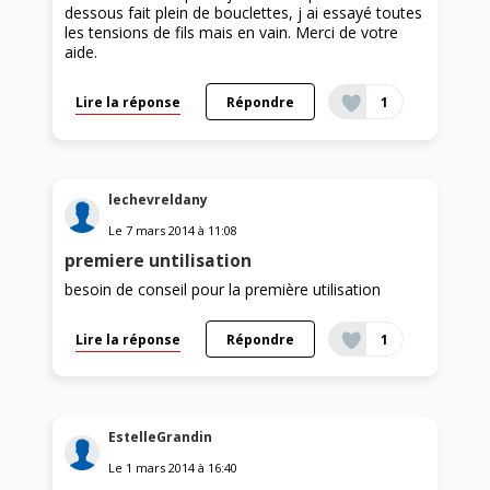
dessous fait plein de bouclettes, j ai essayé toutes
les tensions de fils mais en vain. Merci de votre
aide.
Lire la réponse
Répondre
1
lechevreldany
Le
7 mars 2014
à
11:08
premiere untilisation
besoin de conseil pour la première utilisation
Lire la réponse
Répondre
1
EstelleGrandin
Le
1 mars 2014
à
16:40