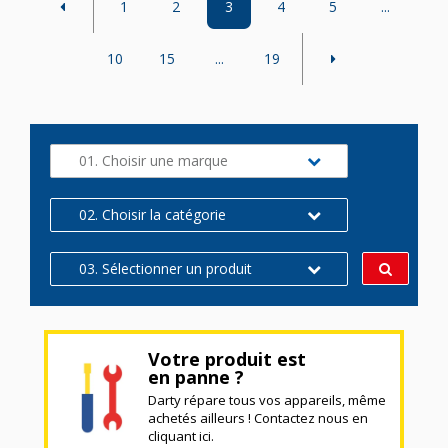
1
2
3
4
5
...
10
15
...
19
01. Choisir une marque
02. Choisir la catégorie
03. Sélectionner un produit
Votre produit est
en panne ?
Darty répare tous vos appareils, même
achetés ailleurs ! Contactez nous en
cliquant ici.