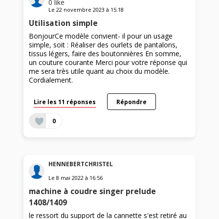
0
like
Le
22 novembre 2023
à
15:18
Utilisation simple
BonjourCe modèle convient- il pour un usage
simple, soit : Réaliser des ourlets de pantalons,
tissus légers, faire des boutonnières En somme,
un couture courante Merci pour votre réponse qui
me sera très utile quant au choix du modèle.
Cordialement.
Lire les 11 réponses
Répondre
0
HENNEBERTCHRISTEL
Le
8 mai 2022
à
16:56
machine à coudre singer prelude
1408/1409
le ressort du support de la cannette s'est retiré au