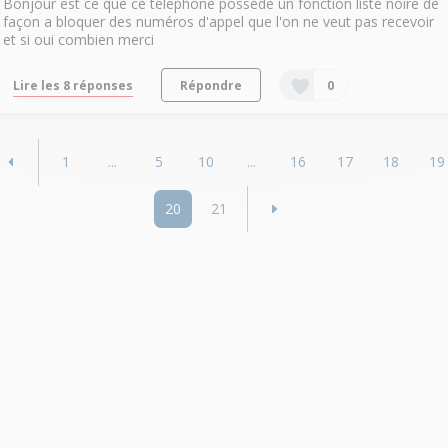
Bonjour est ce que ce téléphone possède un fonction liste noire de
façon a bloquer des numéros d'appel que l'on ne veut pas recevoir
et si oui combien merci
Lire les 8 réponses
Répondre
0
1
...
5
10
...
16
17
18
19
20
21