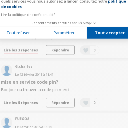
quels services vous nous autorisez à lancer. Consultez notre
politique
Axeptio consent
freshmen
de cookies
.
Le
23 mars 2015
à
13:09
Lire la politique de confidentialité
cacher son numero
Consentements certifiés par
Bonjour je desire caché mon numero, y a t'il une fonction sur le
telephone ou faut il passé par le #31#, (pas sur que ce soit ce
Tout refuser
Paramétrer
Tout accepter
numero d'ailleur :p) merci :-)
Lire les 3 réponses
Répondre
0
G.charles
Le
12 février 2015
à
11:41
mise en service code pin?
Bonjour ou trouver la code pin merci
Lire les 5 réponses
Répondre
0
FUEGO8
Le
6 février 2015
à
18:18