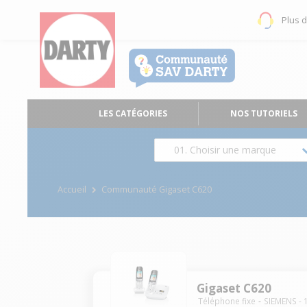
Plus 
LES CATÉGORIES
NOS TUTORIELS
01. Choisir une marque
Accueil
Communauté Gigaset C620
Gigaset C620
Téléphone fixe
SIEMENS
-