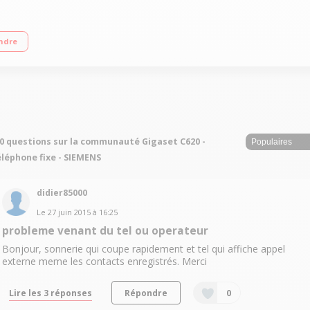
0 couleurs TFT 6 lignes
ndre
0 questions sur la communauté Gigaset C620 -
léphone fixe - SIEMENS
didier85000
Le
27 juin 2015
à
16:25
probleme venant du tel ou operateur
Bonjour, sonnerie qui coupe rapidement et tel qui affiche appel
externe meme les contacts enregistrés. Merci
Lire les 3 réponses
Répondre
0