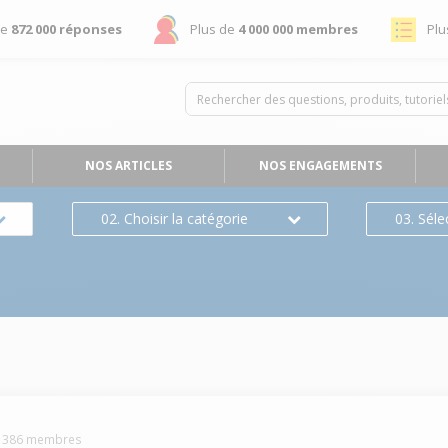
de
872 000 réponses
Plus de
4 000 000 membres
Plu
NOS ARTICLES
NOS ENGAGEMENTS
02. Choisir la catégorie
03. Séle
1386
membres