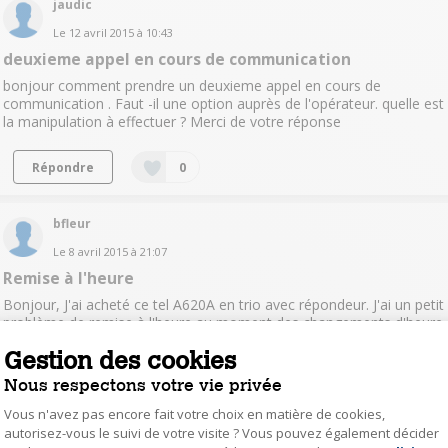
jaudic
Le
12 avril 2015
à
10:43
deuxieme appel en cours de communication
bonjour comment prendre un deuxieme appel en cours de
communication . Faut -il une option auprès de l'opérateur. quelle est
la manipulation à effectuer ? Merci de votre réponse
Répondre
0
bfleur
Le
8 avril 2015
à
21:07
Remise à l'heure
Bonjour, J'ai acheté ce tel A620A en trio avec répondeur. J'ai un petit
problème de remise à l'heure au moment des changements d'heure
été et hiver. Malgré mes changements d'heure sur le combiné,
Gestion des cookies
l'heure revient à l'ancienne dès que j'ai un appel extèrie...
voir la suite
Nous respectons votre vie privée
Répondre
0
Vous n'avez pas encore fait votre choix en matière de cookies,
autorisez-vous le suivi de votre visite ? Vous pouvez également décider