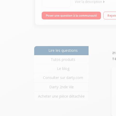
Voir la description
Duo Avec répondeur Avec mains libres Ecran 6500
Rejoi
Poser une question à la communauté
Lire les questions
21
Té
Tutos produits
Le blog
Consulter sur darty.com
Darty 2nde Vie
Acheter une pièce détachée