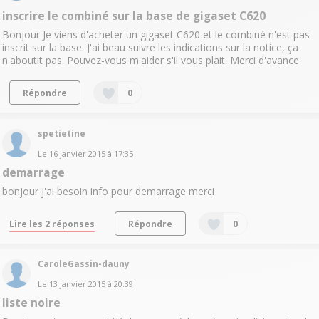
inscrire le combiné sur la base de gigaset C620
Bonjour Je viens d'acheter un gigaset C620 et le combiné n'est pas
inscrit sur la base. J'ai beau suivre les indications sur la notice, ça
n'aboutit pas. Pouvez-vous m'aider s'il vous plait. Merci d'avance
Répondre
0
spetietine
Le
16 janvier 2015
à
17:35
demarrage
bonjour j'ai besoin info pour demarrage merci
Lire les 2 réponses
Répondre
0
CaroleGassin-dauny
Le
13 janvier 2015
à
20:39
liste noire