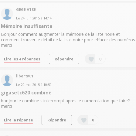
GEGE ATSE
Le
24 juin 2015
à
14:14
Mémoire insuffisante
Bonjour comment augmenter la mémoire de la liste noire et
comment trouver le détail de la liste noire pour effacer des numéros
merci
Lire les 4 réponses
Répondre
0
liberty01
Le
20 mai 2015
à
10:59
gigasetc620 combiné
bonjour le combine s'interrompt apres le numerotation que faire?
merci
Lire la réponse
Répondre
0