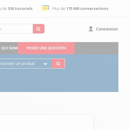
s de
530 tutoriels
Plus de
175 000 conversations
Connexion
QUI SOMMES-NOUS
POSER UNE QUESTION
ctionner un produit