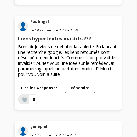
Pastingal
Le
18 septembre 2013
à
23:29
Liens hypertextes inactifs ???
Bonsoir Je viens de déballer la tablette. En lançant
une recherche google, les liens retournés sont
désespérement inactifs. Comme si l'on pouvait les
invalider. Auriez vous une idée sur le remède? Un
paramétrage quelque part dans Android? Merci
pour vo...
voir la suite
Lire les 4 réponses
Répondre
0
gonophil
Le
17 septembre 2013
à
20:15