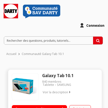
Connexion
Accueil
Communauté Galaxy Tab 10.1
Galaxy Tab 10.1
840
membres
Tablette
SAMSUNG
Voir la description
Ecran capacitif 10.1" WUXGA, 1920 x 1200 pixels Processeur
Samsung Octo Core 1,6 GHz RAM 2 Go - Capacité 16 Go