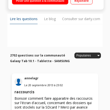
Rejoindre
Poser une question à la communauté
extensible via slot micro SD Android 6.0 Marshmallow - Carte
mémoire Samsung Evo Plus 64 Go + adaptateur inclus
Lire les questions
Le blog
Consulter sur darty.com
2702 questions sur la communauté
Galaxy Tab 10.1 - Tablette - SAMSUNG
annelagr
Le
20 septembre 2013
à
23:02
raccourcis
Bonsoir comment faire apparaitre des raccourcis
sur l'écran d'accueil, concernant des dossiers qui
sont stockés sur la SDcard ? Merci par avance