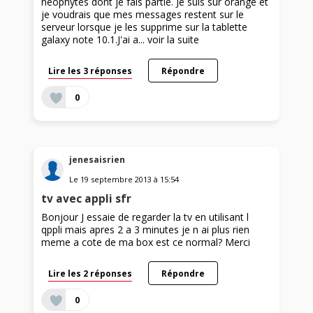
néophytes dont je fais partie. Je suis sur orange et
je voudrais que mes messages restent sur le
serveur lorsque je les supprime sur la tablette
galaxy note 10.1.J'ai a...
voir la suite
Lire les 3 réponses
Répondre
0
jenesaisrien
Le
19 septembre 2013
à
15:54
tv avec appli sfr
Bonjour J essaie de regarder la tv en utilisant l
qppli mais apres 2 a 3 minutes je n ai plus rien
meme a cote de ma box est ce normal? Merci
Lire les 2 réponses
Répondre
0