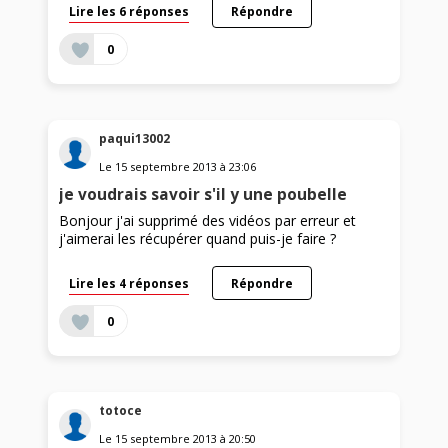
Lire les 6 réponses
Répondre
0
paqui13002
Le
15 septembre 2013
à
23:06
je voudrais savoir s'il y une poubelle
Bonjour j'ai supprimé des vidéos par erreur et
j'aimerai les récupérer quand puis-je faire ?
Lire les 4 réponses
Répondre
0
totoce
Le
15 septembre 2013
à
20:50