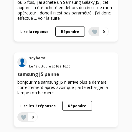
ou 5 fois, j'ai acheté un Samsung Galaxy J5 ; cet
appareil a été acheté en dehors du circuit de mon
opérateur , donc il n'est pas paramétré . J'ai donc
effectué ...
voir la suite
Lire la réponse
Répondre
0
seybamt
Le
12 octobre 2016
à
16:00
samsung j5 panne
bonjour ma samsung j5 n arrive plus a demare
correctement après avoir que j ai telecharger la
lampe torche merci
Lire les 2 réponses
Répondre
0