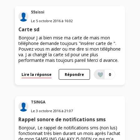
55sissi
Le
5 octobre 2016
à
16:02
Carte sd
Bonjour J ai bien mise ma carte de mais mon
téléphone demande toujours "insérer carte de ".
Pouvez vous m aider ou me dire si mon téléphone
va. J ai changé la carte sd pour une plus
performante mais toujours pareil Merci d avance.
Lire la réponse
Répondre
0
TSINGA
Le
3 octobre 2016
à
21:07
Rappel sonore de notifications sms
Bonjour, Le rappel de notifications sms (non lus)
fonctionnait très bien durant un mois après l'achat
de mon SAMSUNG GALAXY J5 00FN ce qui m'a