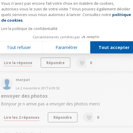
Vous n'avez pas encore fait votre choix en matière de cookies,
Lire la réponse
Répondre
0
autorisez-vous le suivi de votre visite ? Vous pouvez également décider
quels services vous nous autorisez à lancer. Consultez notre
politique
Axeptio consent
de cookies
.
marpat
Lire la politique de confidentialité
Le
2 novembre 2017
à
10:18
Consentements certifiés par
impossible d envoyer des photos
Tout refuser
Paramétrer
Tout accepter
Bonjour impossible d envoyer des photos a mes contacts merci
Lire la réponse
Répondre
0
marpat
Le
2 novembre 2017
à
09:52
envoyer des photos
Bonjour je n arrive pas a envoyer des photos merci
Lire les 2 réponses
Répondre
0