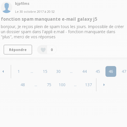
bjpfilms
Le
30 octobre 2017
à
20:52
fonction spam manquante e-mail galaxy j5
bonjour, Je reçois plein de spam tous les jours. Impossible de créer
un dossier spam dans l'appli e.mail - fonction manquante dans
"plus", merci de vos réponses
Répondre
0
1
...
15
30
...
44
45
46
47
48
...
75
100
...
137