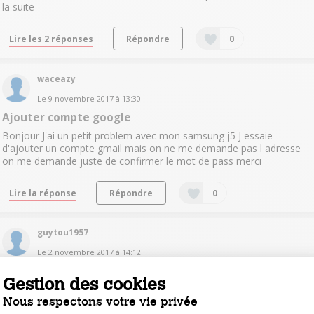
la suite
Lire les 2 réponses
Répondre
0
waceazy
Le
9 novembre 2017
à
13:30
Ajouter compte google
Bonjour J'ai un petit problem avec mon samsung j5 J essaie
d'ajouter un compte gmail mais on ne me demande pas l adresse
on me demande juste de confirmer le mot de pass merci
Lire la réponse
Répondre
0
guytou1957
Le
2 novembre 2017
à
14:12
samsung j5 deblocage
Gestion des cookies
Bonjour,comment faire pour débloquer un ancien numéro sur mon
Nous respectons votre vie privée
Samsung j5? Je vous en remercie par avance.