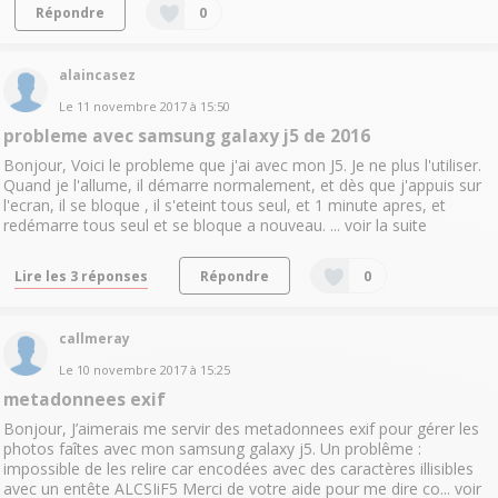
Répondre
0
alaincasez
Le
11 novembre 2017
à
15:50
probleme avec samsung galaxy j5 de 2016
Bonjour, Voici le probleme que j'ai avec mon J5. Je ne plus l'utiliser.
Quand je l'allume, il démarre normalement, et dès que j'appuis sur
l'ecran, il se bloque , il s'eteint tous seul, et 1 minute apres, et
redémarre tous seul et se bloque a nouveau. ...
voir la suite
Lire les 3 réponses
Répondre
0
callmeray
Le
10 novembre 2017
à
15:25
metadonnees exif
Bonjour, J’aimerais me servir des metadonnees exif pour gérer les
photos faîtes avec mon samsung galaxy j5. Un problême :
impossible de les relire car encodées avec des caractères illisibles
avec un entête ALCSIiF5 Merci de votre aide pour me dire co...
voir