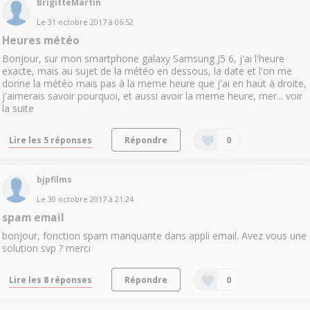
BrigitteMartin
Le
31 octobre 2017
à
06:52
Heures météo
Bonjour, sur mon smartphone galaxy Samsung J5 6, j'ai l'heure
exacte, mais au sujet de la météo en dessous, la date et l'on me
donne la météo mais pas à la meme heure que j'ai en haut à droite,
j'aimerais savoir pourquoi, et aussi avoir la meme heure, mer...
voir
la suite
Lire les 5 réponses
Répondre
0
bjpfilms
Le
30 octobre 2017
à
21:24
spam email
bonjour, fonction spam manquante dans appli email. Avez vous une
solution svp ? merci
Lire les 8 réponses
Répondre
0