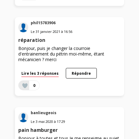
phil15783906
Le
31 janvier 2021
à
16:56
réparation
Bonjour, puis je changer la courroie
d'entrainement du pétrin moi-même, étant
mécanicien ? merci
Lire les 3 réponses
Répondre
0
banlieugeois
Le
3 mai 2020
à
17:29
pain hamburger
Bonjour à toutes et tous,Je me renseigne au sujet