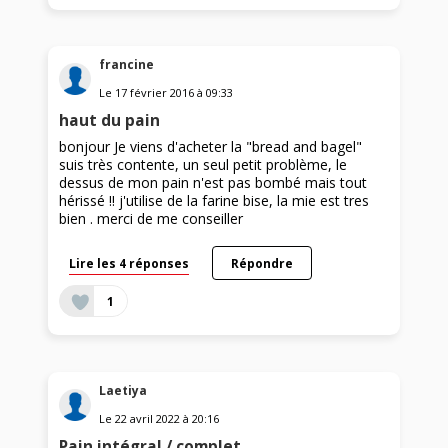
francine
Le
17 février 2016
à
09:33
haut du pain
bonjour Je viens d'acheter la "bread and bagel"
suis très contente, un seul petit problème, le
dessus de mon pain n'est pas bombé mais tout
hérissé !! j'utilise de la farine bise, la mie est tres
bien . merci de me conseiller
Lire les 4 réponses
Répondre
1
Laetiya
Le
22 avril 2022
à
20:16
Pain intégral / complet