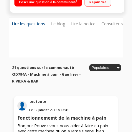
Rejoindre
Poser une question à la communauté
Départ différé jusqu'à 13 heures - Distributeur automatique
d'ingrédients"
Lire les questions
Le blog
Lire la notice
Consulter sur d
21 questions sur la communauté
QD794A - Machine à pain - Gaufrier -
RIVIERA & BAR
toutoute
Le
12 janvier 2016
à
13:48
fonctionnememt de la machine à pain
Bonjour Pouvez vous nous aider à faire du pain
avec cette machine qu'on a jamais servi, bien