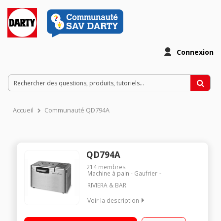
Connexion
Accueil
Communauté QD794A
QD794A
214
membres
Machine à pain - Gaufrier
RIVIERA & BAR
Voir la description
"Capacité jusqu'à 1,25 kg 17 programmes - Pétrin auto-
rabattable Fonction maintien au chaud - Programme ""Bagel""