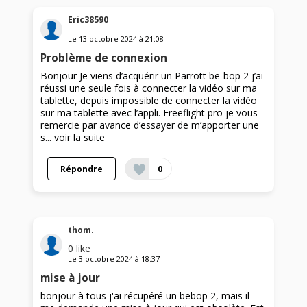
Eric38590
Le
13 octobre 2024
à
21:08
Problème de connexion
Bonjour Je viens d’acquérir un Parrott be-bop 2 j’ai
réussi une seule fois à connecter la vidéo sur ma
tablette, depuis impossible de connecter la vidéo
sur ma tablette avec l’appli. Freeflight pro je vous
remercie par avance d’essayer de m’apporter une
s...
voir la suite
Répondre
0
thom.
0
like
Le
3 octobre 2024
à
18:37
mise à jour
bonjour à tous j'ai récupéré un bebop 2, mais il