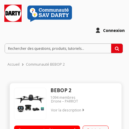
Connexion
Accueil
Communauté BEBOP 2
BEBOP 2
1094
membres
Drone
PARROT
Voir la description
Durée de Vol 30 minutes 2 modes de Vol - Sport ou Vidéo 2km
de portée Fonction Follow-Me avec suivi GPS et visuel intégrée