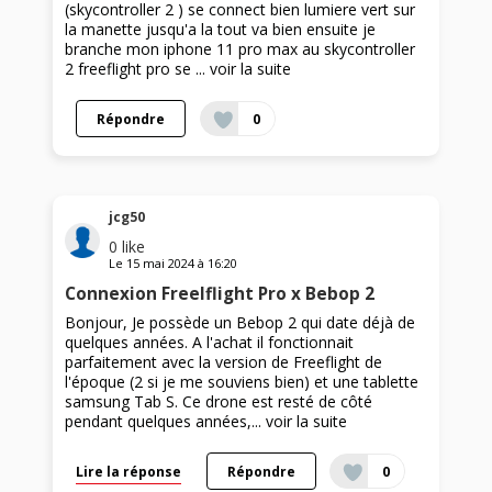
(skycontroller 2 ) se connect bien lumiere vert sur
la manette jusqu'a la tout va bien ensuite je
branche mon iphone 11 pro max au skycontroller
2 freeflight pro se ...
voir la suite
Répondre
0
jcg50
0
like
Le
15 mai 2024
à
16:20
Connexion Freelflight Pro x Bebop 2
Bonjour, Je possède un Bebop 2 qui date déjà de
quelques années. A l'achat il fonctionnait
parfaitement avec la version de Freeflight de
l'époque (2 si je me souviens bien) et une tablette
samsung Tab S. Ce drone est resté de côté
pendant quelques années,...
voir la suite
Lire la réponse
Répondre
0