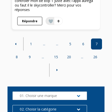
contrôler mon be bop 1 juste avec l'appli aurega
ou faut il le skycontroller? Merci pour vos
réponses
Répondre
0
1
...
...
5
6
7
8
9
...
15
20
...
26
01. Choisir une marque
02. Choisir la catégorie