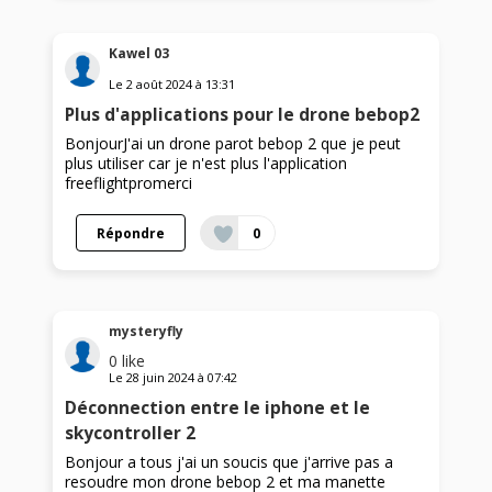
Kawel 03
Le
2 août 2024
à
13:31
Plus d'applications pour le drone bebop2
BonjourJ'ai un drone parot bebop 2 que je peut
plus utiliser car je n'est plus l'application
freeflightpromerci
Répondre
0
mysteryfly
0
like
Le
28 juin 2024
à
07:42
Déconnection entre le iphone et le
skycontroller 2
Bonjour a tous j'ai un soucis que j'arrive pas a
resoudre mon drone bebop 2 et ma manette