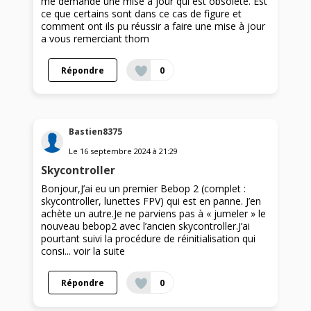
me demande une mise à jour qui est obsolète. Est
ce que certains sont dans ce cas de figure et
comment ont ils pu réussir a faire une mise à jour
a vous remerciant thom
Répondre
0
Bastien8375
Le
16 septembre 2024
à
21:29
Skycontroller
Bonjour,J’ai eu un premier Bebop 2 (complet :
skycontroller, lunettes FPV) qui est en panne. J’en
achète un autre.Je ne parviens pas à « jumeler » le
nouveau bebop2 avec l’ancien skycontroller.J’ai
pourtant suivi la procédure de réinitialisation qui
consi...
voir la suite
Répondre
0