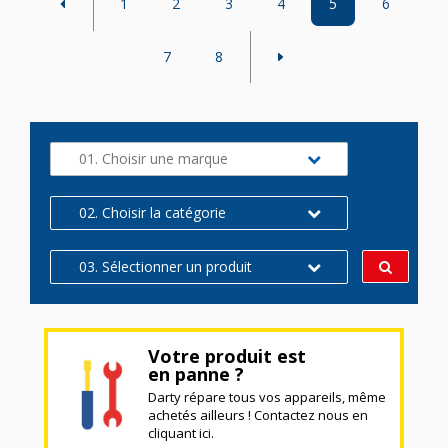
1
2
3
4
5
6
7
8
01. Choisir une marque
02. Choisir la catégorie
03. Sélectionner un produit
Votre produit est
en panne ?
Darty répare tous vos appareils, même
achetés ailleurs ! Contactez nous en
cliquant ici.