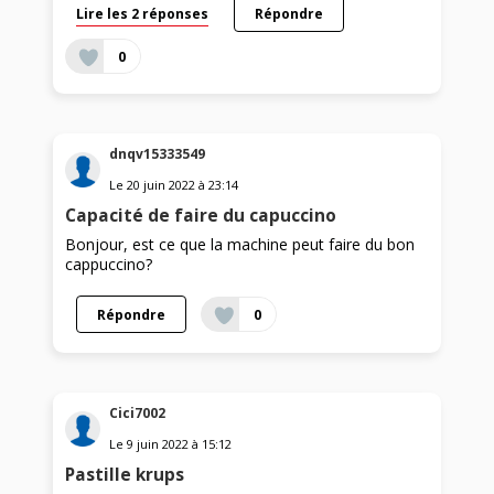
Lire les 2 réponses
Répondre
0
dnqv15333549
Le
20 juin 2022
à
23:14
Capacité de faire du capuccino
Bonjour, est ce que la machine peut faire du bon
cappuccino?
Répondre
0
Cici7002
Le
9 juin 2022
à
15:12
Pastille krups