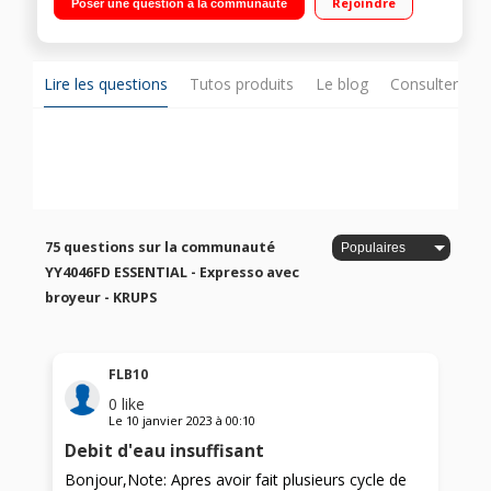
Rejoindre
Poser une question à la communauté
amovible 1,7L + buse vapeur et eau chaude Kit d'entretien
pour machine expresso avec broyeur à grains - Fabriqué en
France
Lire les questions
Tutos produits
Le blog
Consulter sur
75 questions sur la communauté
YY4046FD ESSENTIAL - Expresso avec
broyeur - KRUPS
FLB10
0
like
Le
10 janvier 2023
à
00:10
Debit d'eau insuffisant
Bonjour,Note: Apres avoir fait plusieurs cycle de