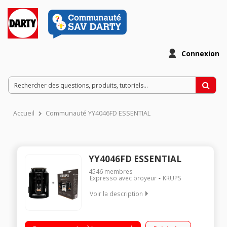
Connexion
Accueil
Communauté YY4046FD ESSENTIAL
YY4046FD ESSENTIAL
4546
membres
Expresso avec broyeur
KRUPS
Voir la description
Machine à café à grains - Pression 15 bars 3 recettes de café
en accès direct + Boissons personnalisables Réservoir