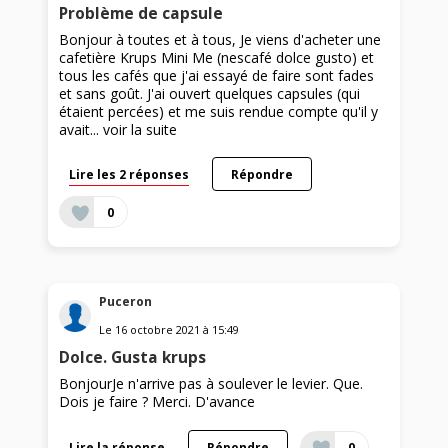
Problème de capsule
Bonjour à toutes et à tous, Je viens d'acheter une
cafetière Krups Mini Me (nescafé dolce gusto) et
tous les cafés que j'ai essayé de faire sont fades
et sans goût. J'ai ouvert quelques capsules (qui
étaient percées) et me suis rendue compte qu'il y
avait...
voir la suite
Lire les 2 réponses
Répondre
0
Puceron
Le
16 octobre 2021
à
15:49
Dolce. Gusta krups
BonjourJe n'arrive pas à soulever le levier. Que.
Dois je faire ? Merci. D'avance
Lire la réponse
Répondre
0