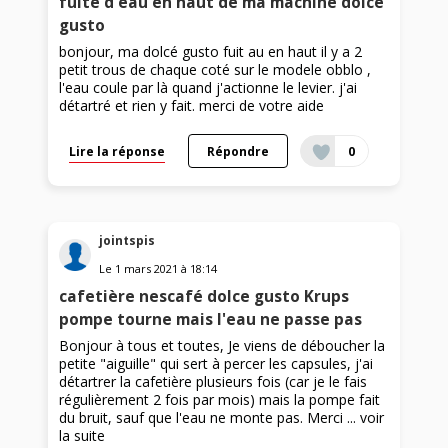
fuite d'eau en haut de ma machine dolcé
gusto
bonjour, ma dolcé gusto fuit au en haut il y a 2
petit trous de chaque coté sur le modele obblo ,
l'eau coule par là quand j'actionne le levier. j'ai
détartré et rien y fait. merci de votre aide
Lire la réponse
Répondre
0
jointspis
Le
1 mars 2021
à
18:14
cafetière nescafé dolce gusto Krups
pompe tourne mais l'eau ne passe pas
Bonjour à tous et toutes, Je viens de déboucher la
petite "aiguille" qui sert à percer les capsules, j'ai
détartrer la cafetière plusieurs fois (car je le fais
régulièrement 2 fois par mois) mais la pompe fait
du bruit, sauf que l'eau ne monte pas. Merci ...
voir
la suite