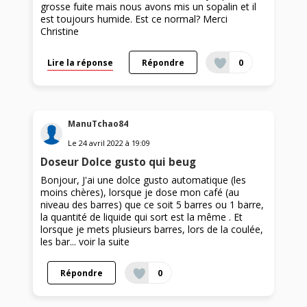
grosse fuite mais nous avons mis un sopalin et il
est toujours humide. Est ce normal? Merci
Christine
Lire la réponse
Répondre
0
ManuTchao84
Le
24 avril 2022
à
19:09
Doseur Dolce gusto qui beug
Bonjour, J'ai une dolce gusto automatique (les
moins chères), lorsque je dose mon café (au
niveau des barres) que ce soit 5 barres ou 1 barre,
la quantité de liquide qui sort est la même . Et
lorsque je mets plusieurs barres, lors de la coulée,
les bar...
voir la suite
Répondre
0