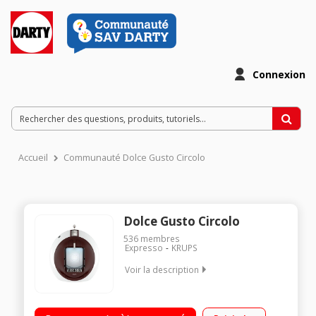
Connexion
Accueil
Communauté Dolce Gusto Circolo
Dolce Gusto Circolo
536
membres
Expresso
KRUPS
Voir la description
Multi-boissons - Pression 15 bars / Eclairage des tasses / Eco
timer après 20 minutes / Fourni avec un pack de dégustation