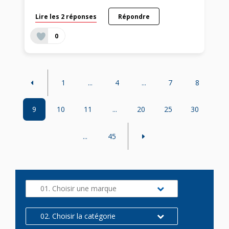
Lire les 2 réponses
Répondre
0
1
...
4
...
7
8
9
10
11
...
20
25
30
...
45
01. Choisir une marque
02. Choisir la catégorie