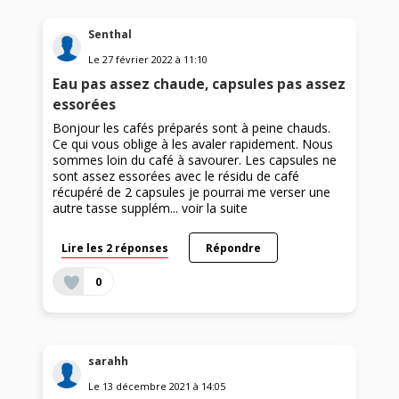
Senthal
Le
27 février 2022
à
11:10
Eau pas assez chaude, capsules pas assez
essorées
Bonjour les cafés préparés sont à peine chauds.
Ce qui vous oblige à les avaler rapidement. Nous
sommes loin du café à savourer. Les capsules ne
sont assez essorées avec le résidu de café
récupéré de 2 capsules je pourrai me verser une
autre tasse supplém...
voir la suite
Lire les 2 réponses
Répondre
0
sarahh
Le
13 décembre 2021
à
14:05