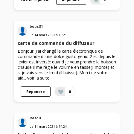
bobs31
Le
14 mars 2021
à
16:21
carte de commande du diffuseur
Bonjour. J'ai changé la carte électronique de
commande d' une dolce gusto genio 2 et depuis le
levier est inversé: quand je veux prendre la boisson
chaude il me règle le volume en tasse(il monte) et
si je vais vers le froid (il baisse). Merci de votre
aid...
voir la suite
Répondre
0
Ratou
Le
11 mars 2021
à
14:24