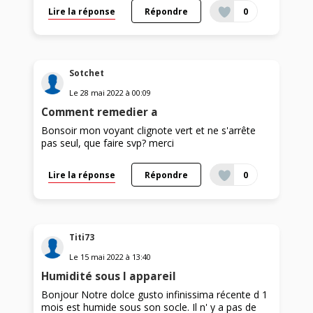
Lire la réponse
Répondre
0
Sotchet
Le
28 mai 2022
à
00:09
Comment remedier a
Bonsoir mon voyant clignote vert et ne s'arrête
pas seul, que faire svp? merci
Lire la réponse
Répondre
0
Titi73
Le
15 mai 2022
à
13:40
Humidité sous l appareil
Bonjour Notre dolce gusto infinissima récente d 1
mois est humide sous son socle. Il n' y a pas de