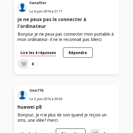
lianallier
Le
6 juin 2016
à
21:17
je ne peux pas le connecter à
l'ordinateur
Bonjour je ne peux pas connecter mon portable à
mon ordinateur- il ne le reconnait pas Merci
Lire les 4 réponses
Répondre
0
tine776
Le
3 juin 2016
à
20:06
huawei p8
Bonjour, je n'ai plus de son quand je reçois un
sms, une idée? merci