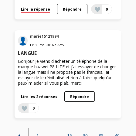
Lire la réponse
Répondre
0
marie15121994
Le
30 mai 2016
à
22:51
LANGUE
Bonjour je viens d'acheter un téléphone de la
marque huawei P8 LITE et j'ai essayer de changer
la langue mais il ne propose pas le français. jai
essayer de le réinitialisé et rien à faire! quelqu'un
peux m'aider sil vous plaît, merci
Lire les 2 réponses
Répondre
0
1
...
15
30
35
40