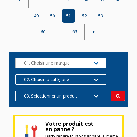
...
49
50
51
52
53
...
60
...
65
01. Choisir une marque
02. Choisir la catégorie
03. Sélectionner un produit
Votre produit est
en panne ?
Darty répare tous vos appareils, même