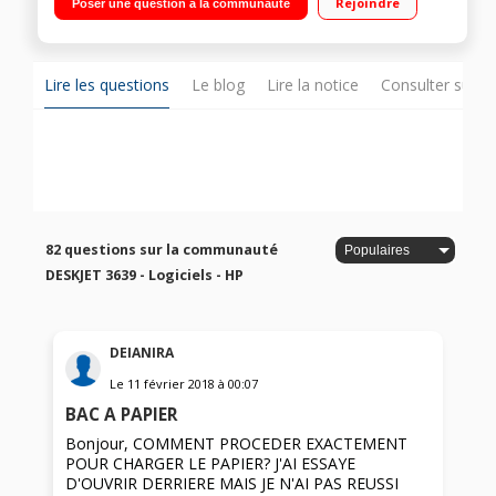
Rejoindre
Poser une question à la communauté
Lire les questions
Le blog
Lire la notice
Consulter sur d
82 questions sur la communauté
DESKJET 3639 - Logiciels - HP
DEIANIRA
Le
11 février 2018
à
00:07
BAC A PAPIER
Bonjour, COMMENT PROCEDER EXACTEMENT
POUR CHARGER LE PAPIER? J'AI ESSAYE
D'OUVRIR DERRIERE MAIS JE N'AI PAS REUSSI