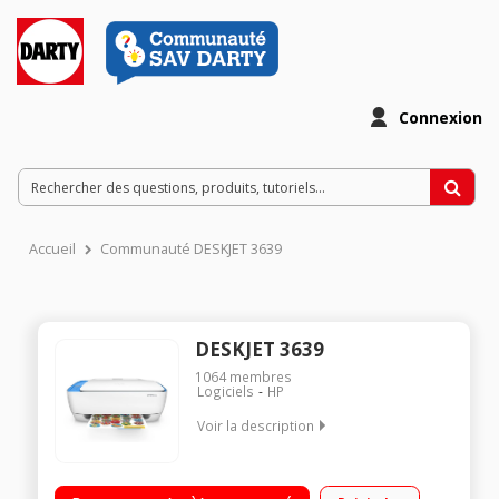
Connexion
Accueil
Communauté DESKJET 3639
DESKJET 3639
1064
membres
Logiciels
HP
Voir la description
Imprimez depuis votre smartphone ou votre tablette Imprime,
scanne et copie Économise jusqu'à 70% d'encre