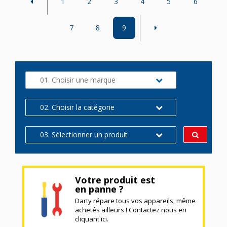
1
2
3
4
5
6
7
8
9
01. Choisir une marque
02. Choisir la catégorie
03. Sélectionner un produit
Votre produit est
en panne ?
Darty répare tous vos appareils, même
achetés ailleurs ! Contactez nous en
cliquant ici.