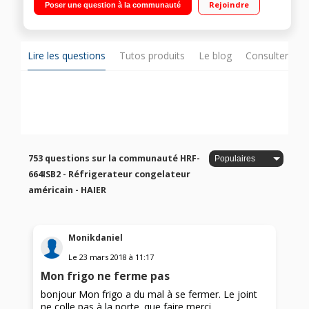
Rejoindre
Poser une question à la communauté
159 L Distributeur eau fraîche, glaçons et glace pilée
Lire les questions
Tutos produits
Le blog
Consulter sur
753 questions sur la communauté HRF-
664ISB2 - Réfrigerateur congelateur
américain - HAIER
Monikdaniel
Le
23 mars 2018
à
11:17
Mon frigo ne ferme pas
bonjour Mon frigo a du mal à se fermer. Le joint
ne colle pas à la porte. que faire merci