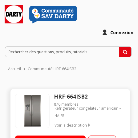
Connexion
Accueil
Communauté HRF-664ISB2
HRF-664ISB2
876
membres
Réfrigerateur congelateur américain
HAIER
Voir la description
Volume 500 L - Dimensions HxLxP : 176,8x89x72,6 cm - A+
Réfrigérateur à froid ventilé 341 L Congélateur à froid ventilé