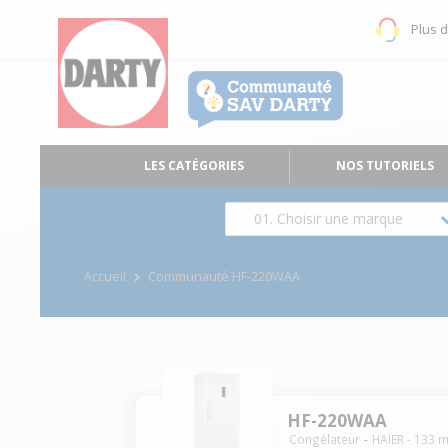
Plus 
LES CATÉGORIES
NOS TUTORIELS
01. Choisir une marque
Accueil
Communauté HF-220WAA
HF-220WAA
Congélateur
HAIER
-
133
m