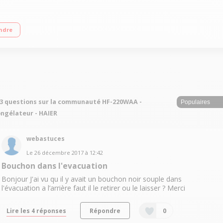
lé - Classe A+ 6 tiroirs Contrôle électronique
ndre
3 questions sur la communauté HF-220WAA -
ngélateur - HAIER
webastuces
Le
26 décembre 2017
à
12:42
Bouchon dans l'evacuation
Bonjour J'ai vu qu il y avait un bouchon noir souple dans
l'évacuation a l’arrière faut il le retirer ou le laisser ? Merci
Lire les 4 réponses
Répondre
0