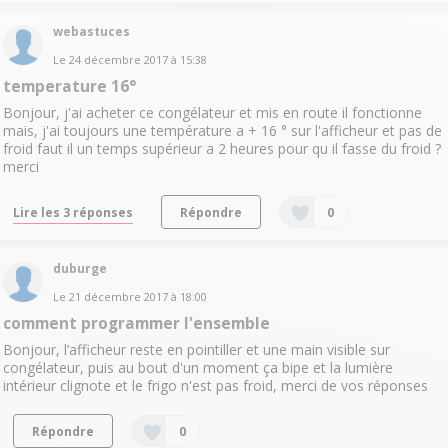
webastuces
Le
24 décembre 2017
à
15:38
temperature 16°
Bonjour, j'ai acheter ce congélateur et mis en route il fonctionne
mais, j'ai toujours une température a + 16 ° sur l'afficheur et pas de
froid faut il un temps supérieur a 2 heures pour qu il fasse du froid ?
merci
Lire les 3 réponses
Répondre
0
duburge
Le
21 décembre 2017
à
18:00
comment programmer l'ensemble
Bonjour, l’afficheur reste en pointiller et une main visible sur
congélateur, puis au bout d'un moment ça bipe et la lumière
intérieur clignote et le frigo n'est pas froid, merci de vos réponses
Répondre
0