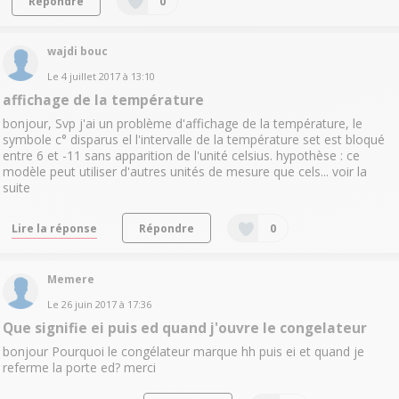
Répondre
0
wajdi bouc
Le
4 juillet 2017
à
13:10
affichage de la température
bonjour, Svp j'ai un problème d'affichage de la température, le
symbole c° disparus el l'intervalle de la température set est bloqué
entre 6 et -11 sans apparition de l'unité celsius. hypothèse : ce
modèle peut utiliser d'autres unités de mesure que cels...
voir la
suite
Lire la réponse
Répondre
0
Memere
Le
26 juin 2017
à
17:36
Que signifie ei puis ed quand j'ouvre le congelateur
bonjour Pourquoi le congélateur marque hh puis ei et quand je
referme la porte ed? merci