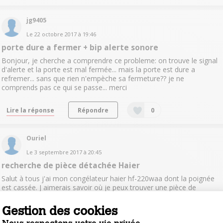
jg9405
Le
22 octobre 2017
à
19:46
porte dure a fermer + bip alerte sonore
Bonjour, je cherche a comprendre ce probleme: on trouve le signal
d'alerte et la porte est mal fermée... mais la porte est dure a
refremer... sans que rien n'empèche sa fermeture?? je ne
comprends pas ce qui se passe... merci
Lire la réponse
Répondre
0
Ouriel
Le
3 septembre 2017
à
20:45
recherche de pièce détachée Haier
Salut à tous j'ai mon congélateur haier hf-220waa dont la poignée
est cassée. J aimerais savoir où je peux trouver une pièce de
rechange ? Merci
Gestion des cookies
Lire les 2 réponses
Répondre
0
Nous respectons votre vie privée