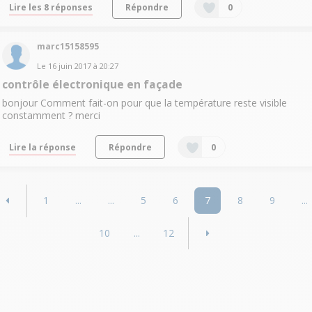
Lire les 8 réponses
Répondre
0
marc15158595
Le
16 juin 2017
à
20:27
contrôle électronique en façade
bonjour Comment fait-on pour que la température reste visible
constamment ? merci
Lire la réponse
Répondre
0
1
...
...
5
6
7
8
9
...
10
...
12