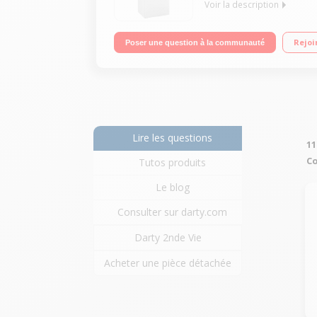
Voir la description
Capacité 226 litres - Hauteur : 165,2 cm Froid venti
Rejoi
Poser une question à la communauté
Lire les questions
11
Co
Tutos produits
Le blog
Consulter sur darty.com
Darty 2nde Vie
Acheter une pièce détachée