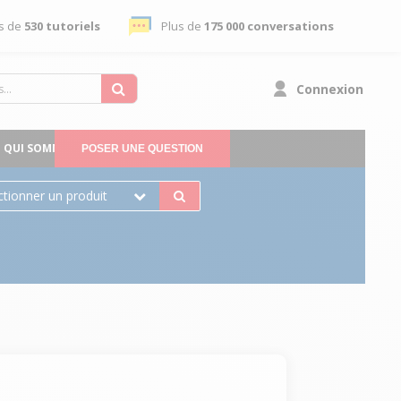
s de
530 tutoriels
Plus de
175 000 conversations
Connexion
QUI SOMMES-NOUS
POSER UNE QUESTION
ctionner un produit