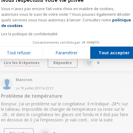
Vous n'avez pas encore fait votre choix en matière de cookies,
autorisez-vous le suivi de votre visite ? Vous pouvez également décider
ber010
quels services vous nous autorisez à lancer. Consultez notre
politique
Axeptio consent
Le
31 août 2017
à
19:16
de cookies
.
Défaut de température
Lire la politique de confidentialité
bonjour sur mon congel Haier HF220WAA s'affiche le defaut E01 ,
Consentements certifiés par
et la température mesurée avec un themomètre à l'intérieur , ne va
pas plus bas que - 16.5 merci
Tout refuser
Paramétrer
Tout accepter
Lire les 8 réponses
Répondre
0
Manston
Le
10 juillet 2017
à
23:37
Problème de température
Bonjour. J'ai un problème sur le congélateur. Il m'indique -28*c sur
le tableau. Impossible de changer de température sa reste sur le
-28... et dans le congélateur les glaces ont fondu et il doit pas faire
en dessous de 0 j'ai l'impression. Je vais cont...
voir la suite