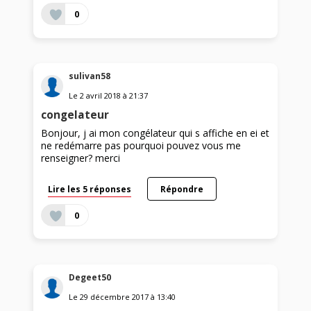
0
sulivan58
Le
2 avril 2018
à
21:37
congelateur
Bonjour, j ai mon congélateur qui s affiche en ei et
ne redémarre pas pourquoi pouvez vous me
renseigner? merci
Lire les 5 réponses
Répondre
0
Degeet50
Le
29 décembre 2017
à
13:40