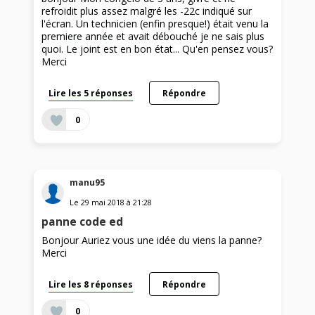
refroidit plus assez malgré les -22c indiqué sur
l'écran. Un technicien (enfin presque!) était venu la
premiere année et avait débouché je ne sais plus
quoi. Le joint est en bon état... Qu'en pensez vous?
Merci
Lire les 5 réponses
Répondre
0
manu95
Le
29 mai 2018
à
21:28
panne code ed
Bonjour Auriez vous une idée du viens la panne?
Merci
Lire les 8 réponses
Répondre
0