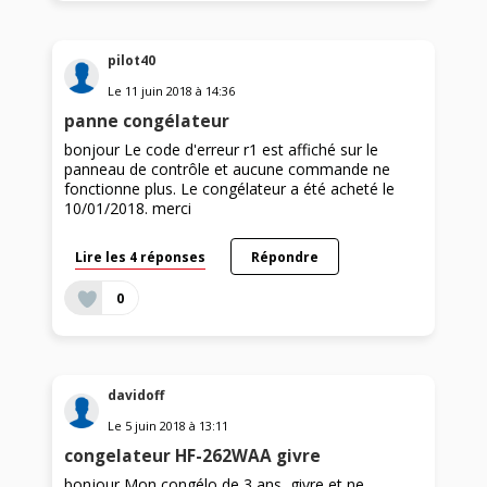
pilot40
Le
11 juin 2018
à
14:36
panne congélateur
bonjour Le code d'erreur r1 est affiché sur le
panneau de contrôle et aucune commande ne
fonctionne plus. Le congélateur a été acheté le
10/01/2018. merci
Lire les 4 réponses
Répondre
0
davidoff
Le
5 juin 2018
à
13:11
congelateur HF-262WAA givre
bonjour Mon congélo de 3 ans, givre et ne