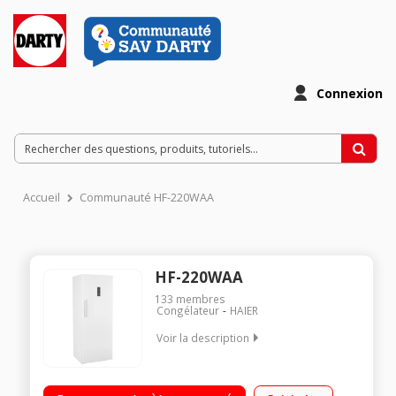
Connexion
Accueil
Communauté HF-220WAA
HF-220WAA
133
membres
Congélateur
HAIER
Voir la description
Capacité 226 litres - Hauteur : 165,2 cm Froid ventilé - Classe
A+ 6 tiroirs Contrôle électronique