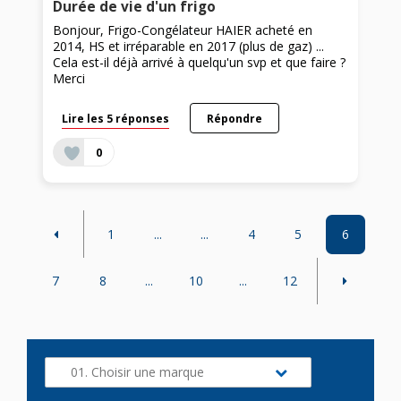
Durée de vie d'un frigo
Bonjour, Frigo-Congélateur HAIER acheté en
2014, HS et irréparable en 2017 (plus de gaz) ...
Cela est-il déjà arrivé à quelqu'un svp et que faire ?
Merci
Lire les 5 réponses
Répondre
0
1
...
...
4
5
6
7
8
...
10
...
12
01. Choisir une marque