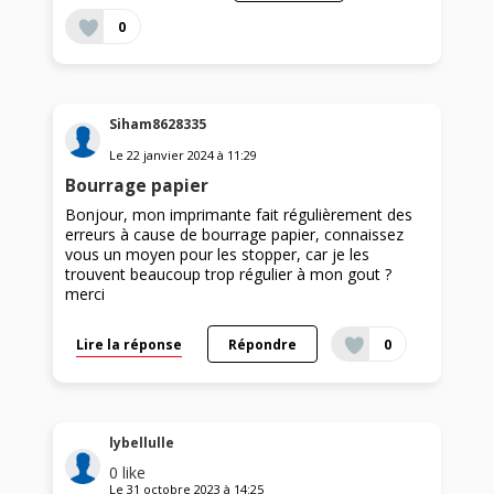
0
Siham8628335
Le
22 janvier 2024
à
11:29
Bourrage papier
Bonjour, mon imprimante fait régulièrement des
erreurs à cause de bourrage papier, connaissez
vous un moyen pour les stopper, car je les
trouvent beaucoup trop régulier à mon gout ?
merci
Lire la réponse
Répondre
0
lybellulle
0
like
Le
31 octobre 2023
à
14:25