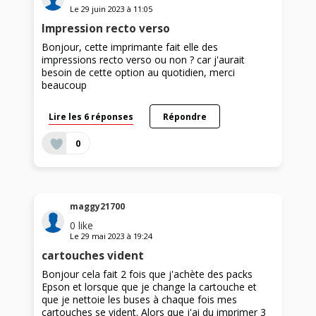
Le
29 juin 2023
à
11:05
Impression recto verso
Bonjour, cette imprimante fait elle des
impressions recto verso ou non ? car j'aurait
besoin de cette option au quotidien, merci
beaucoup
Lire les 6 réponses
Répondre
0
maggy21700
0
like
Le
29 mai 2023
à
19:24
cartouches vident
Bonjour cela fait 2 fois que j'achète des packs
Epson et lorsque que je change la cartouche et
que je nettoie les buses à chaque fois mes
cartouches se vident. Alors que j'ai du imprimer 3