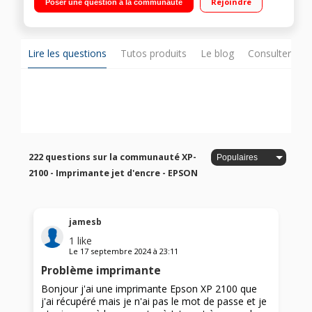
Rejoindre
Poser une question à la communauté
technologies d'impression à distance Compact et léger
Lire les questions
Tutos produits
Le blog
Consulter sur
222 questions sur la communauté XP-
2100 - Imprimante jet d'encre - EPSON
jamesb
1
like
Le
17 septembre 2024
à
23:11
Problème imprimante
Bonjour j'ai une imprimante Epson XP 2100 que
j'ai récupéré mais je n'ai pas le mot de passe et je