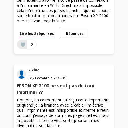
permettent d'avoir le mot de passe de connexion
à l'imprimante en Wi-Fi Direct mais impossible,
cela m'imprime des pages blanches quand j'appuie
sur le bouton « i » de l'imprimante Epson XP 2100
merci d'avan...
voir la suite
Lire les 2 réponses
Répondre
0
Vivi02
Le
21 octobre 2023
à
23:06
EPSON XP 2100 ne veut pas du tout
imprimer ??
Bonjour, en ce moment j'ai reçu cette imprimante
et quand je l'a branche avec le câble il m'écrive
que l'imprimante est indisponible et même erreur,
du coup j'essaye de sortir des pages de test mais
impossible...Rien ne veut sortir pourtant mes
niveau d'e...
voir la suite