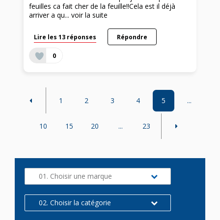
feuilles ca fait cher de la feuille!!Cela est il déjà
arriver a qu...
voir la suite
Lire les 13 réponses
Répondre
0
1
2
3
4
5
...
10
15
20
...
23
01. Choisir une marque
02. Choisir la catégorie