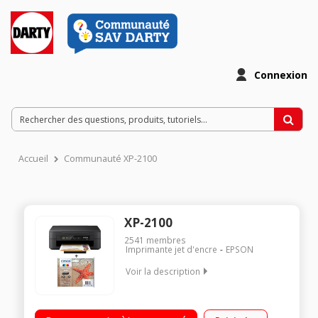
Connexion
Accueil
Communauté XP-2100
XP-2100
2541
membres
Imprimante jet d'encre
EPSON
Voir la description
Multifonction 3-en-1 au design élégant + pack cartouche 603
étoile de mer Cartouche d'encre séparées Connectivité et