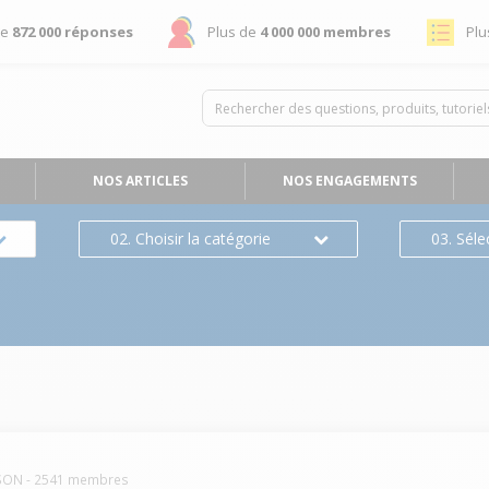
de
872 000 réponses
Plus de
4 000 000 membres
Plu
NOS ARTICLES
NOS ENGAGEMENTS
02. Choisir la catégorie
03. Séle
SON
-
2541
membres