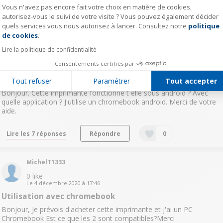
Lire les 4 réponses
Répondre
0
Vous n'avez pas encore fait votre choix en matière de cookies,
autorisez-vous le suivi de votre visite ? Vous pouvez également décider
quels services vous nous autorisez à lancer. Consultez notre
politique
Axeptio consent
pono42354351
de cookies
.
0
like
Lire la politique de confidentialité
Le
6 décembre 2020
à
14:36
Consentements certifiés par
Question résolue
Utilisation sous android / Chromebook
Tout refuser
Paramétrer
Tout accepter
Bonjour. Cette imprimante fonctionne t elle sous android ? Avec
quelle application ? J'utilise un chromebook android. Merci de votre
aide.
Lire les 7 réponses
Répondre
0
MichelT1333
0
like
Le
4 décembre 2020
à
17:46
Utilisation avec chromebook
Bonjour, Je prévois d'acheter cette imprimante et j'ai un PC
Chromebook Est ce que les 2 sont compatibles?Merci