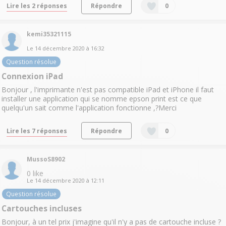
Lire les 2 réponses
Répondre
0
kemi35321115
Le
14 décembre 2020
à
16:32
Question résolue
Connexion iPad
Bonjour , l'imprimante n'est pas compatible iPad et iPhone il faut
installer une application qui se nomme epson print est ce que
quelqu'un sait comme l'application fonctionne ,?Merci
Lire les 7 réponses
Répondre
0
MussoS8902
0
like
Le
14 décembre 2020
à
12:11
Question résolue
Cartouches incluses
Bonjour, à un tel prix j'imagine qu'il n'y a pas de cartouche incluse ?