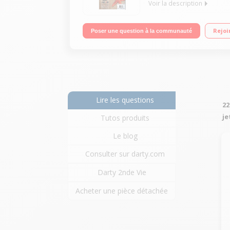
Voir la description
Multifonction 3-en-1 au design élégant + pack ca
Rejoi
Poser une question à la communauté
Lire les questions
22
je
Tutos produits
Le blog
Consulter sur darty.com
Darty 2nde Vie
Acheter une pièce détachée