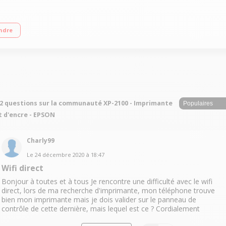
rtouche 603 étoile de mer Cartouche d'encre séparées Connectivité et technolo
ndre
2 questions sur la communauté XP-2100 - Imprimante
t d'encre - EPSON
Charly99
Le
24 décembre 2020
à
18:47
Wifi direct
Bonjour à toutes et à tous Je rencontre une difficulté avec le wifi
direct, lors de ma recherche d'imprimante, mon téléphone trouve
bien mon imprimante mais je dois valider sur le panneau de
contrôle de cette dernière, mais lequel est ce ? Cordialement