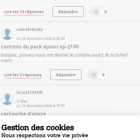
Lire les 15 réponses
Répondre
0
cole23161363
Le
13 décembre 2020
à
20:34
contenu du pack epson xp-2100
bonjour, pouvez-vous me donner le contenu exact de la boîte?
merci
Lire les 2 réponses
Répondre
0
leca22133346
0
like
Le
13 décembre 2020
à
10:47
cartouche d'encre
Bonjour je voudrais savoir si l'imprimante et vendue avec les
Gestion des cookies
cartouches ensemble ,ou avec un pack individuelle ? merci
Nous respectons votre vie privée