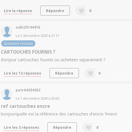
Lire la réponse
Répondre
0
sabi25144416
Le
3 décembre 2020
à
21:11
Question résolue
CARTOUCHES FOURNIS ?
Bonjour cartouches fournis ou achetees separament ?
Lire les 13 réponses
Répondre
0
patr64434362
Le
1 décembre 2020
à
20:05
ref cartouches encre
bonjourquelle est la référence des cartouches d'encre ?merci
Lire les 3 réponses
Répondre
0