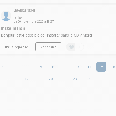
dibd32345341
0
like
Le
30 novembre 2020
à
19:37
Installation
Bonjour, est-il possible de l'installer sans le CD ? Merci
Lire la réponse
Répondre
0
1
...
5
10
...
13
14
15
16
17
...
20
...
23