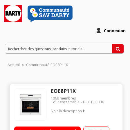
Connexion
Accueil
Communauté EOE8P11X
EOE8P11X
1060
membres
Four encastrable
ELECTROLUX
Voir la description
Encastrable - Four multifonction - Chaleur tournante - Classe
A+ 90 recettes automatiques - 20 recettes mémorisables Très