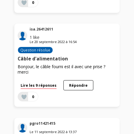
0
isa.26412611
1
like
Le
20 septembre 2022
à
16:54
Question résolue
Câble d'alimentation
Bonjour, le câble fourni est il avec une prise ?
merci
Lire les 9 réponses
Répondre
0
pgro11421415
Le
11 septembre 2022
à
13:37