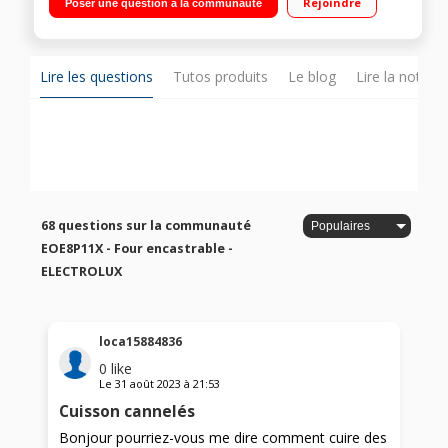
Rejoindre
Poser une question à la communauté
grande capacité 71 litres - Sonde - Rail télescopique
Nettoyage pyrolyse - Porte froide
Lire les questions
Tutos produits
Le blog
Lire la notice
68 questions sur la communauté
EOE8P11X - Four encastrable -
ELECTROLUX
loca15884836
0
like
Le
31 août 2023
à
21:53
Cuisson cannelés
Bonjour pourriez-vous me dire comment cuire des