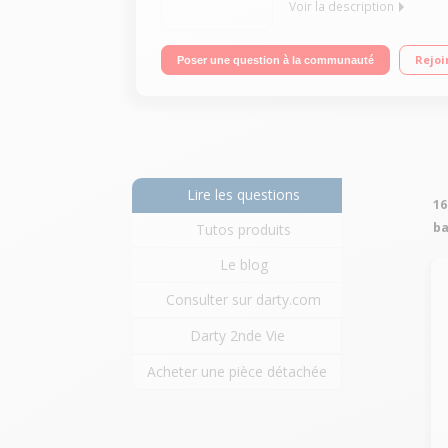
Voir la description
Fonction : sol, surfaces et plafond Puissance 22
Rejoi
Poser une question à la communauté
Root CycloneT
Lire les questions
16
ba
Tutos produits
Le blog
Consulter sur darty.com
Darty 2nde Vie
Acheter une pièce détachée