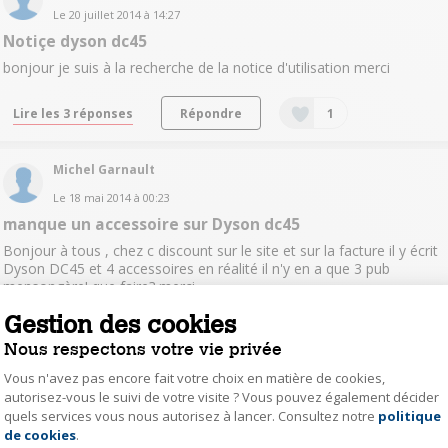
Le
20 juillet 2014
à
14:27
Notiçe dyson dc45
bonjour je suis à la recherche de la notice d'utilisation merci
Lire les 3 réponses
Répondre
1
Michel Garnault
Le
18 mai 2014
à
00:23
manque un accessoire sur Dyson dc45
Bonjour à tous , chez c discount sur le site et sur la facture il y écrit
Dyson DC45 et 4 accessoires en réalité il n'y en a que 3 pub
mensongère! que faire? merci
Gestion des cookies
Lire les 2 réponses
Répondre
1
Nous respectons votre vie privée
Vous n'avez pas encore fait votre choix en matière de cookies,
DNAxel
autorisez-vous le suivi de votre visite ? Vous pouvez également décider
quels services vous nous autorisez à lancer. Consultez notre
politique
Axeptio consent
Le
23 février 2014
à
17:19
de cookies
.
La brosse motorisée fonctionne toute seule