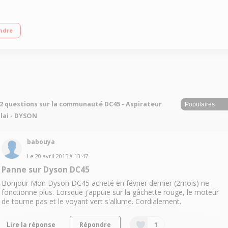
,2 Volts - Autonomie 20 minutes Moteur numérique V2 - Support de charge mural
ndre
2 questions sur la communauté DC45 - Aspirateur
lai - DYSON
babouya
Le
20 avril 2015
à
13:47
Panne sur Dyson DC45
Bonjour Mon Dyson DC45 acheté en février dernier (2mois) ne
fonctionne plus. Lorsque j'appuie sur la gâchette rouge, le moteur
de tourne pas et le voyant vert s'allume. Cordialement.
Lire la réponse
Répondre
1