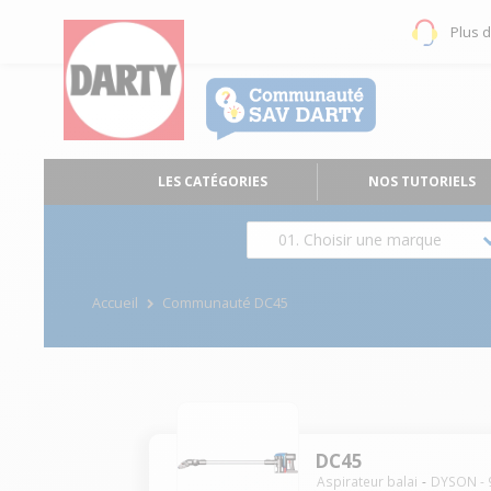
Plus 
LES CATÉGORIES
NOS TUTORIELS
01. Choisir une marque
Accueil
Communauté DC45
DC45
Aspirateur balai
DYSON
-