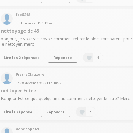
fce5218
Le
16 mars 2015
à
12:42
nettoyage dc 45
bonjour, je voudrais savoir comment retirer le bloc transparent pour
le nettoyer, merci
Lire les 2 réponses
Répondre
1
PierreClauzure
Le
20 décembre 2014
à
18:27
nettoyer Filtre
Bonjour Est ce que quelqu'un sait comment nettoyer le filtre? Merci
Lire la réponse
Répondre
1
nenepopo69