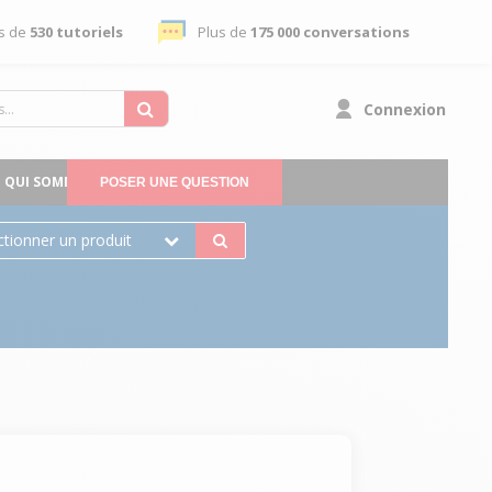
s de
530 tutoriels
Plus de
175 000 conversations
Connexion
QUI SOMMES-NOUS
POSER UNE QUESTION
ctionner un produit