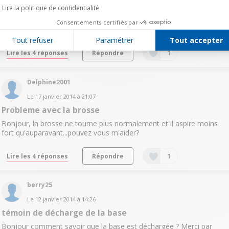
Lire la politique de confidentialité
Bonjour, Des que je branche la brosse au tube rose ou au moteur,
la brosse tourne toute seule que j'appuie sur l'interrupteur ou pas.
Consentements certifiés par
Avez-vous une solution ? Merci.
Tout refuser
Paramétrer
Tout accepter
Lire les 4 réponses
Répondre
1
Delphine2001
Le
17 janvier 2014
à
21:07
Probleme avec la brosse
Bonjour, la brosse ne tourne plus normalement et il aspire moins
fort qu'auparavant...pouvez vous m'aider?
Lire les 4 réponses
Répondre
1
berry25
Le
12 janvier 2014
à
14:26
témoin de décharge de la base
Bonjour comment savoir que la base est déchargée ? Merci par