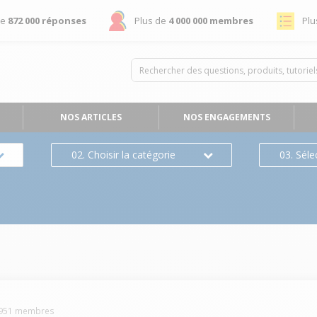
de
872 000 réponses
Plus de
4 000 000 membres
Plu
NOS ARTICLES
NOS ENGAGEMENTS
02. Choisir la catégorie
03. Séle
951
membres